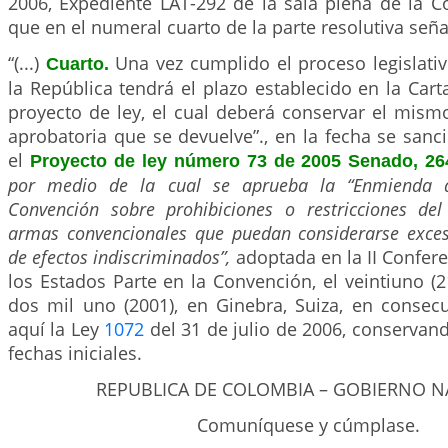
2006, Expediente LAT-292 de la sala plena de la Co
que en el numeral cuarto de la parte resolutiva seña
“(...)
Una vez cumplido el proceso legislativ
Cuarto.
la República tendrá el plazo establecido en la Cart
proyecto de ley, el cual deberá conservar el mism
aprobatoria que se devuelve”., en la fecha se san
el
Proyecto de ley número 73 de 2005 Senado, 26
por medio de la cual se aprueba la “Enmienda a
Convención sobre prohibiciones o restricciones de
armas convencionales que puedan considerarse exce
de efectos indiscriminados”,
adoptada en la II Confe
los Estados Parte en la Convención, el veintiuno (
dos mil uno (2001), en Ginebra, Suiza, en consec
aquí la Ley
1072
del 31 de julio de 2006, conservan
fechas iniciales.
REPUBLICA DE COLOMBIA – GOBIERNO N
Comuníquese y cúmplase.