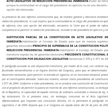
ACTO LEGISLATIVO DE REELECCION PRESIDENCIAL INMEDIATA-
Poder de refo
porque la continuidad en el cargo del presidente en ejercicio no es una decisión
opción del electorado
La presencia de una reforma constitucional que, de manera general y abstracta establece 
reelección presidencial, lo cual implica que la continuidad en el cargo del presidente en eje
de reforma, sino una opción del electorado, encuentra la Corte que el poder de refor
competencia al permitir la reelección presidencial, incluida la del presidente en ejercicio y lo
SUSTITUCION PARCIAL DE LA CONSTITUCION EN ACTO LEGISLATIVO DE
INMEDIATA-
Habilitación al Consejo de Estado para que de manera supletori
garantías electorales/
PRINCIPIO DE SUPREMACIA DE LA CONSTITUCION POLIT
REELECCION PRESIDENCIAL INMEDIATA-
Habilitación al Consejo de Estado pa
transitoria expida ley de garantías electorales/
PRECEDENTE CONSTITUCIONAL S
CONSTITUCION POR
DELEGACION LEGISLATIVA-
Sentencias C-970 y C-971 de 20
El parágrafo acusado es una disposición transitoria, por medio de la cual, con carácter supl
facultades extraordinarias a un órgano distinto del Congreso, para que, en determinados
desarrollo necesarias para permitir la entrada en vigencia, en un horizonte temporal prees
por el constituyente derivado. Sobre esa materia, existen claros precedentes de constituci
C-971 de 2004. Conforme a tales precedentes, no se produce una sustitución de Constitució
con el propósito de permitir la puesta en marcha de una reforma constitucional, se atribuy
de la República, la capacidad de expedir normas de ordinario sometidas a reserva de ley, i
ley estatutaria. En el presente caso, sin embargo, concurren en el Acto Legisla
diferenciadores que imponen una conclusión distinta. En lo pertinente el parágrafo tra
Legislativo 2 de 2004 dispone que si el Congreso no expide antes del 20 de julio de 2005