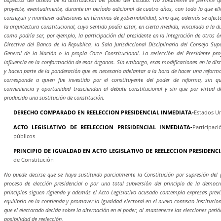
proyecte, eventualmente, durante un período adicional de cuatro años, con todo lo que ell
conseguir y mantener adhesiones en términos de gobernabilidad, sino que, además se afect
la arquitectura constitucional, cuyo sentido podía estar, en cierta medida, vinculado a la 
como podría ser, por ejemplo, la participación del presidente en la integración de otros 
Directiva del Banco de la Republica, la Sala Jurisdiccional Disciplinaria del Consejo Supe
General de la Nación o la propia Corte Constitucional. La reelección del Presidente p
influencia en la conformación de esos órganos. Sin embargo, esas modificaciones en la dist
y hacen parte de la ponderación que es necesario adelantar a la hora de hacer una reform
corresponde a quien fue investido por el constituyente del poder de reforma, sin q
conveniencia y oportunidad trasciendan al debate constitucional y sin que por virtud 
producido una sustitución de constitución.
DERECHO COMPARADO EN REELECCION PRESIDENCIAL INMEDIATA-
Estados U
ACTO LEGISLATIVO DE REELECCION PRESIDENCIAL INMEDIATA-
Participac
públicos
PRINCIPIO DE IGUALDAD EN ACTO LEGISLATIVO DE REELECCION PRESIDENC
de Constitución
No puede decirse que se haya sustituido parcialmente la Constitución por supresión del p
proceso de elección presidencial o por una total subversión del principio de la democra
principios siguen rigiendo y además el Acto Legislativo acusado contempla expresas previ
equilibrio en la contienda y promover la igualdad electoral en el nuevo contexto institucion
que el electorado decida sobre la alternación en el poder, al mantenerse las elecciones perió
posibilidad de reelección.