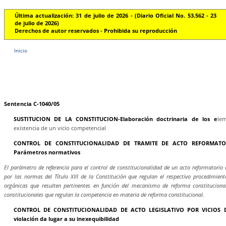
Última actualización: 31 de julio de 2026 - (Diario Oficial No. 53.562 - 23
de julio de 2026)
Derechos de autor reservados - Prohibida su reproducción
Inicio
Sentencia C-1040/05
SUSTITUCION DE LA CONSTITUCION-Elaboración doctrinaria de los e
le
existencia de un vicio competencial
CONTROL DE CONSTITUCIONALIDAD DE TRAMITE DE ACTO REFORMATO
Parámetros normativos
El parámetro de referencia para el control de constitucionalidad de un acto reformatorio 
por las normas del Título XIII de la Constitución que regulan el respectivo procedimient
orgánicas que resulten pertinentes en función del mecanismo de reforma constituciona
constitucionales que regulan la competencia en materia de reforma constitucional.
CONTROL DE CONSTITUCIONALIDAD DE ACTO LEGISLATIVO POR VICIOS 
violación da lugar a su inexequibilidad