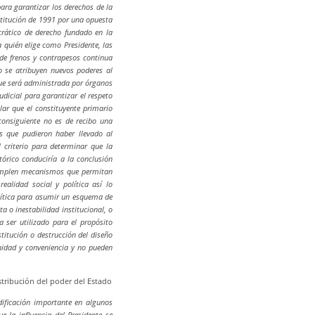
para garantizar los derechos de la
stitución de 1991 por una opuesta
crático de derecho fundado en la
 quién elige como Presidente, las
a de frenos y contrapesos continua
o se atribuyen nuevos poderes al
 que será administrada por órganos
dicial para garantizar el respeto
lar que el constituyente primario
consiguiente no es de recibo una
s que pudieron haber llevado al
l criterio para determinar que la
tórico conduciría a la conclusión
templen mecanismos que permitan
realidad social y política así lo
olítica para asumir un esquema de
a o inestabilidad institucional, o
a ser utilizado para el propósito
stitución o destrucción del diseño
unidad y conveniencia y no pueden
stribución del poder del Estado
dificación importante en algunos
 la influencia del Presidente se