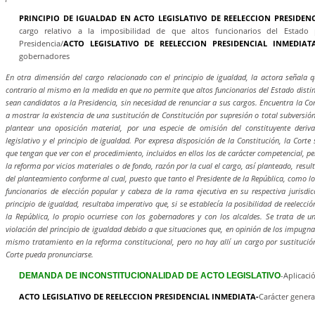
PRINCIPIO DE IGUALDAD EN ACTO LEGISLATIVO DE REELECCION PRESIDEN
cargo relativo a la imposibilidad de que altos funcionarios del Estado
Presidencia/
ACTO LEGISLATIVO DE REELECCION PRESIDENCIAL INMEDIAT
gobernadores
En otra dimensión del cargo relacionado con el principio de igualdad, la actora señala q
contrario al mismo en la medida en que no permite que altos funcionarios del Estado distin
sean candidatos a la Presidencia, sin necesidad de renunciar a sus cargos. Encuentra la Co
a mostrar la existencia de una sustitución de Constitución por supresión o total subversión
plantear una oposición material, por una especie de omisión del constituyente deriva
legislativo y el principio de igualdad. Por expresa disposición de la Constitución, la Corte
que tengan que ver con el procedimiento, incluidos en ellos los de carácter competencial, p
la reforma por vicios materiales o de fondo, razón por la cual el cargo, así planteado, resu
del planteamiento conforme al cual, puesto que tanto el Presidente de la República, como l
funcionarios de elección popular y cabeza de la rama ejecutiva en su respectiva jurisdicci
principio de igualdad, resultaba imperativo que, si se establecía la posibilidad de reelecci
la República, lo propio ocurriese con los gobernadores y con los alcaldes. Se trata de 
violación del principio de igualdad debido a que situaciones que, en opinión de los impugnan
mismo tratamiento en la reforma constitucional, pero no hay allí un cargo por sustitución
Corte pueda pronunciarse.
-Aplicaci
DEMANDA DE INCONSTITUCIONALIDAD DE ACTO LEGISLATIVO
ACTO LEGISLATIVO DE REELECCION PRESIDENCIAL INMEDIATA-
Carácter genera