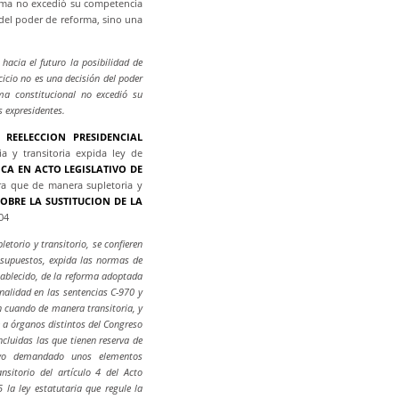
rma no excedió su competencia
 del poder de reforma, sino una
hacia el futuro la posibilidad de
rcicio no es una decisión del poder
ma constitucional no excedió su
s expresidentes.
 REELECCION PRESIDENCIAL
a y transitoria expida ley de
ICA EN ACTO LEGISLATIVO DE
ra que de manera supletoria y
OBRE LA SUSTITUCION DE LA
04
etorio y transitorio, se confieren
 supuestos, expida las normas de
tablecido, de la reforma adoptada
onalidad en las sentencias C-970 y
n cuando de manera transitoria, y
e a órganos distintos del Congreso
ncluidas las que tienen reserva de
tivo demandado unos elementos
nsitorio del artículo 4 del Acto
 la ley estatutaria que regule la