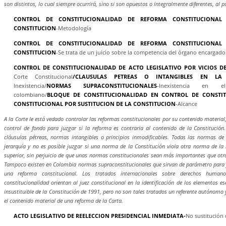
son distintos, lo cual siempre ocurrirá, sino si son opuestos o integralmente diferentes, al 
CONTROL DE CONSTITUCIONALIDAD DE REFORMA CONSTITUCIONAL
CONSTITUCION
-Metodología
CONTROL DE CONSTITUCIONALIDAD DE REFORMA CONSTITUCIONAL
CONSTITUCION
-Se trata de un juicio sobre la competencia del órgano encargado
CONTROL DE CONSTITUCIONALIDAD DE ACTO LEGISLATIVO POR VICIOS 
Corte Constitucional
/CLAUSULAS PETREAS O INTANGIBLES EN LA 
Inexistencia/
NORMAS SUPRACONSTITUCIONALES
-Inexistencia en e
colombiano/
BLOQUE DE CONSTITUCIONALIDAD EN CONTROL DE CONSTI
CONSTITUCIONAL POR SUSTITUCION DE LA CONSTITUCION
-Alcance
A la Corte le está vedado controlar las reformas constitucionales por su contenido material,
control de fondo para juzgar si la reforma es contraria al contenido de la Constitución
cláusulas pétreas, normas intangibles o principios inmodificables. Todas las normas de
jerarquía y no es posible juzgar si una norma de la Constitución viola otra norma de l
superior, sin perjuicio de que unas normas constitucionales sean más importantes que otras
Tampoco existen en Colombia normas supraconstitucionales que sirvan de parámetro para ju
una reforma constitucional. Los tratados internacionales sobre derechos human
constitucionalidad orientan al juez constitucional en la identificación de los elementos e
insustituible de la Constitución de 1991, pero no son tales tratados un referente autónomo
el contenido material de una reforma de la Carta.
ACTO LEGISLATIVO DE REELECCION PRESIDENCIAL INMEDIATA-
No sustitución 