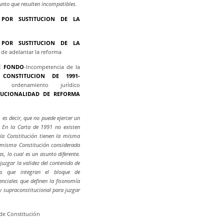
punto que resulten incompatibles.
 POR SUSTITUCION DE LA
 POR SUSTITUCION DE LA
 de adelantar la reforma
DE FONDO
-Incompetencia de la
CONSTITUCION DE 1991-
l ordenamiento jurídico
TUCIONALIDAD DE REFORMA
 es decir, que no puede ejercer un
. En la Carta de 1991 no existen
 la Constitución tienen la misma
a misma Constitución considerada
, lo cual es un asunto diferente.
zgar la validez del contenido de
os que integran el bloque de
senciales que definen la fisonomía
 y supraconstitucional para juzgar
de Constitución