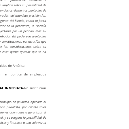
o implica sobre su posibilidad de
an ciertos elementos puntuales de
duración del mandato presidencial,
órganos del Estado, como la Junta
rior de la Judicatura, la Fiscalía
royectaría por un período más su
ribución del poder son eventuales
a constitucional, ponderación que
ue las consideraciones sobre su
de ellas quepa afirmar que se ha
nidos de América
ión en política de empleados
IAL INMEDIATA-
No sustitución
rincipio de igualdad aplicado al
cia pluralista, por cuanto tales
siones orientadas a garantizar el
al, y se asegura la posibilidad de
dicas y limitarse a una sola vez la