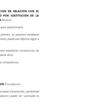
CION EN RELACION CON EL
D POR SUSTITUCION DE LA
S-
Alcance
l para determinarla
 primero, es necesario establecer
o, cómo puede una reforma llegar a
 para establecer condiciones de
obiter dicta
 de competencia
NTE
-Procedencia
 nueva Constitución, posibilidad
anismo puede ser sustituida la