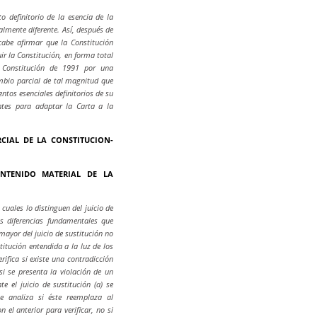
 definitorio de la esencia de la
lmente diferente. Así, después de
cabe afirmar que la Constitución
ir la Constitución, en forma total
a Constitución de 1991 por una
mbio parcial de tal magnitud que
ntos esenciales definitorios de su
ntes para adaptar la Carta a la
RCIAL DE LA CONSTITUCION-
ONTENIDO MATERIAL DE LA
cuales lo distinguen del juicio de
as diferencias fundamentales que
mayor del juicio de sustitución no
itución entendida a la luz de los
rifica si existe una contradicción
si se presenta la violación de un
e el juicio de sustitución (a) se
se analiza si éste reemplaza al
 el anterior para verificar, no si