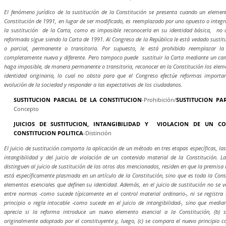
El fenómeno jurídico de la sustitución de la Constitución se presenta cuando un elemento
Constitución de 1991, en lugar de ser modificado, es reemplazado por uno opuesto o integra
la sustitución de la Carta, como es imposible reconocerla en su identidad básica, no 
reformada sigue siendo la Carta de 1991. Al Congreso de la República le está vedado sustitu
o parcial, permanente o transitoria. Por supuesto, le está prohibido reemplazar l
completamente nueva y diferente. Pero tampoco puede sustituir la Carta mediante un ca
haga imposible, de manera permanente o transitoria, reconocer en la Constitución los eleme
identidad originaria, lo cual no obsta para que el Congreso efectúe reformas importa
evolución de la sociedad y responder a las expectativas de los ciudadanos.
SUSTITUCION PARCIAL DE LA CONSTITUCION
-Prohibición/
SUSTITUCION PA
Concepto
JUICIOS DE SUSTITUCION, INTANGIBILIDAD Y VIOLACION DE UN C
CONSTITUCION POLITICA
-Distinción
El juicio de sustitución comporta la aplicación de un método en tres etapas específicas, las 
intangibilidad y del juicio de violación de un contenido material de la Constitución. L
distinguen al juicio de sustitución de los otros dos mencionados, residen en que la premisa 
está específicamente plasmada en un artículo de la Constitución, sino que es toda la Const
elementos esenciales que definen su identidad. Además, en el juicio de sustitución no se ve
entre normas -como sucede típicamente en el control material ordinario-, ni se registra 
principio o regla intocable -como sucede en el juicio de intangibilidad-, sino que mediant
aprecia si la reforma introduce un nuevo elemento esencial a la Constitución, (b) 
originalmente adoptado por el constituyente y, luego, (c) se compara el nuevo principio con