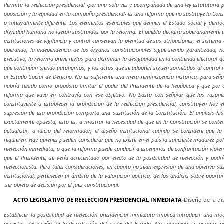
Permitir la reelección presidencial -por una sola vez y acompañada de una ley estatutaria 
oposición y la equidad en la campaña presidencial- es una reforma que no sustituye la Con
o integralmente diferente. Los elementos esenciales que definen el Estado social y demo
dignidad humana no fueron sustituidos por la reforma. El pueblo decidirá soberanamente a
instituciones de vigilancia y control conservan la plenitud de sus atribuciones, el sistem
operando, la independencia de los órganos constitucionales sigue siendo garantizada, n
Ejecutivo, la reforma prevé reglas para disminuir la desigualdad en la contienda electoral
que continúan siendo autónomos, y los actos que se adopten siguen sometidos al control ju
al Estado Social de Derecho. No es suficiente una mera reminiscencia histórica, para seña
habría tenido como propósito limitar el poder del Presidente de la República y que por 
reforma que vaya en contravía con ese objetivo. No basta con señalar que las razone
constituyente a establecer la prohibición de la reelección presidencial, constituyen hoy e
supresión de esa prohibición comporta una sustitución de la Constitución. El análisis his
exactamente opuesta, esto es, a mostrar la necesidad de que en la Constitución se con
actualizar, a juicio del reformador, el diseño institucional cuando se considere que la 
requieren. Hay quienes pueden considerar que no existe en el país la suficiente madurez p
reelección inmediata, o que la reforma puede conducir a escenarios de confrontación violent
que el Presidente, se vería acrecentado por efecto de la posibilidad de reelección y podrí
reeleccionista. Pero tales consideraciones, en cuanto no sean expresión de una objetiva su
institucional, pertenecen al ámbito de la valoración política, de los análisis sobre oport
ser objeto de decisión por el juez constitucional.
ACTO LEGISLATIVO DE REELECCION PRESIDENCIAL INMEDIATA-
Diseño de la di
Establecer la posibilidad de reelección presidencial inmediata implica introducir una mo
aspectos del diseño de la distribución del poder del Estado. No solamente se permite que