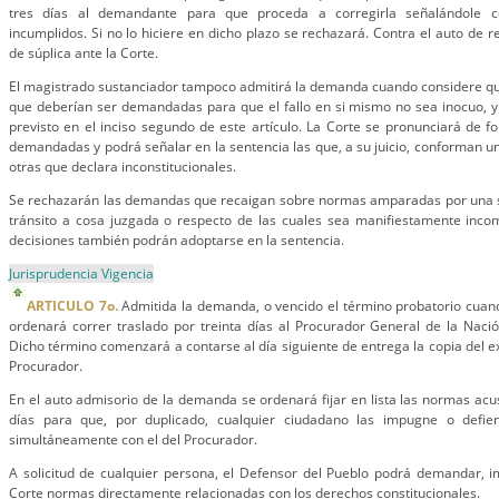
tres días al demandante para que proceda a corregirla señalándole co
incumplidos. Si no lo hiciere en dicho plazo se rechazará. Contra el auto de 
de súplica ante la Corte.
El magistrado sustanciador tampoco admitirá la demanda cuando considere qu
que deberían ser demandadas para que el fallo en si mismo no sea inocuo, y
previsto en el inciso segundo de este artículo. La Corte se pronunciará de 
demandadas y podrá señalar en la sentencia las que, a su juicio, conforman u
otras que declara inconstitucionales.
Se rechazarán las demandas que recaigan sobre normas amparadas por una 
tránsito a cosa juzgada o respecto de las cuales sea manifiestamente inco
decisiones también podrán adoptarse en la sentencia.
Jurisprudencia Vigencia
ARTICULO 7o.
Admitida la demanda, o vencido el término probatorio cuan
ordenará correr traslado por treinta días al Procurador General de la Naci
Dicho término comenzará a contarse al día siguiente de entrega la copia del e
Procurador.
En el auto admisorio de la demanda se ordenará fijar en lista las normas acu
días para que, por duplicado, cualquier ciudadano las impugne o defie
simultáneamente con el del Procurador.
A solicitud de cualquier persona, el Defensor del Pueblo podrá demandar, i
Corte normas directamente relacionadas con los derechos constitucionales.