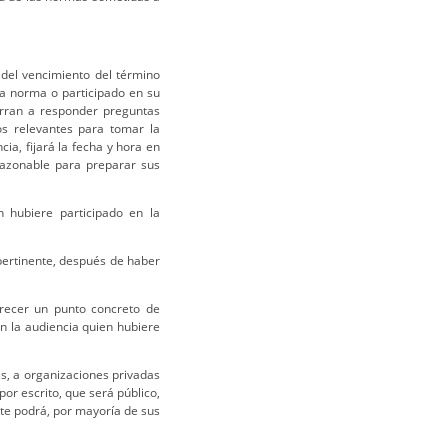
del vencimiento del término
la norma o participado en su
urran a responder preguntas
os relevantes para tomar la
cia, fijará la fecha y hora en
razonable para preparar sus
 hubiere participado en la
pertinente, después de haber
arecer un punto concreto de
n la audiencia quien hubiere
as, a organizaciones privadas
or escrito, que será público,
rte podrá, por mayoría de sus