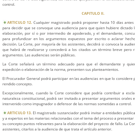
control.
CAPITULO II.
ARTICULO 12.
Cualquier magistrado podrá proponer hasta 10 días antes 
para decidir que se convoque una audiencia para que quien hubiere dictado 
elaboración, por sí o por intermedio de apoderado, y el demandante, conc
para profundizar en los argumentos expuestos por escrito o aclarar hech
decisión. La Corte, por mayoría de los asistentes, decidirá si convoca la audien
que habrá de realizarse y concederá a los citados un término breve pero 
argumentos. Las audiencias serán públicas.
La Corte señalará un término adecuado para que el demandante y quien
expedición o elaboración de la norma, presenten sus planteamientos.
El Procurador General podrá participar en las audiencias en que lo considere 
rendido concepto.
Excepcionalmente, cuando la Corte considere que podría contribuir a escl
naturaleza constitucional, podrá ser invitado a presentar argumentos orales e
intervenido como impugnador o defensor de las normas sometidas a control.
ARTICULO 13.
El magistrado sustanciador podrá invitar a entidades públic
y a expertos en las materias relacionadas con el tema del proceso a presentar p
su concepto puntos relevantes para la elaboración del proyecto de fallo. La Co
asistentes, citarlos a la audiencia de que trata el artículo anterior.