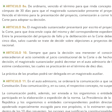
ARTICULO 8o.
De ordinario, vencido el término para que rinda concepto e
cómputo de 30 días para que el magistrado sustanciador presente el proyec
Vencido el término para la presentación del proyecto, comenzarán a correr l
Corte para adoptar su decisión.
ARTICULO 9o.
El magistrado sustanciador presentará por escrito el proyect
la Corte, para que ésta envíe copia del mismo y del correspondiente expedie
Entre la presentación del proyecto de fallo y la deliberación en la Corte deb
cinco días, salvo cuando se trate de decidir sobre objeciones a proyectos d
nacional.
ARTICULO 10.
Siempre que para la decisión sea menester el conocim
antecedieron al acto sometido al juicio constitucional de la Corte o de hecho
decisión, el magistrado sustanciador podrá decretar en el auto admisorio d
estime conducentes, las cuales se practicarán en el término de diez días.
La práctica de las pruebas podrá ser delegada en un magistrado auxiliar.
ARTICULO 11.
En el auto admisorio, se ordenará la comunicación a que se 
Constitución. Esta comunicación y, en su caso, el respectivo concepto, no susp
La comunicación podrá, además, ser enviada a los organismos o entidad
participado en la elaboración o expedición de la norma. La Presidencia de la 
República y los organismos o entidades correspondientes podrán direct
apoderado especialmente escogido para ese propósito, si lo estimaren opor
dentro de los 10 días siguientes, las razones que justifican la constitucionali