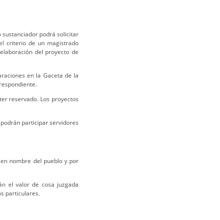
 sustanciador podrá solicitar
l criterio de un magistrado
 elaboración del proyecto de
araciones en la Gaceta de la
rrespondiente.
ter reservado. Los proyectos
 podrán participar servidores
 "en nombre del pueblo y por
án el valor de cosa juzgada
s particulares.