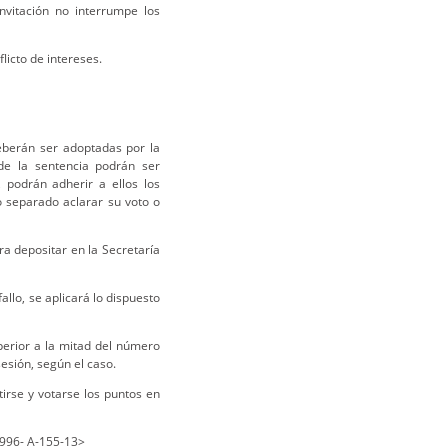
nvitación no interrumpe los
licto de intereses.
deberán ser adoptadas por la
de la sentencia podrán ser
 podrán adherir a ellos los
 separado aclarar su voto o
a depositar en la Secretaría
allo, se aplicará lo dispuesto
erior a la mitad del número
esión, según el caso.
irse y votarse los puntos en
1996- A-155-13>