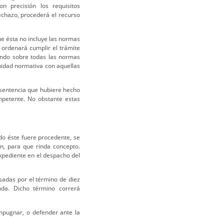
n precisión los requisitos
rechazo, procederá el recurso
e ésta no incluye las normas
 ordenará cumplir el trámite
fondo sobre todas las normas
nidad normativa con aquellas
sentencia que hubiere hecho
mpetente. No obstante estas
do éste fuere procedente, se
ón, para que rinda concepto.
xpediente en el despacho del
sadas por el término de diez
nda. Dicho término correrá
mpugnar, o defender ante la