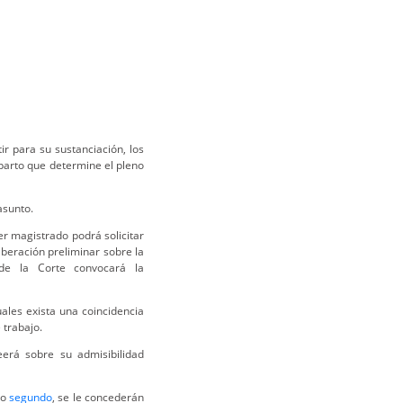
ir para su sustanciación, los
parto que determine el pleno
asunto.
 magistrado podrá solicitar
iberación preliminar sobre la
 de la Corte convocará la
les exista una coincidencia
 trabajo.
erá sobre su admisibilidad
lo
segundo
, se le concederán