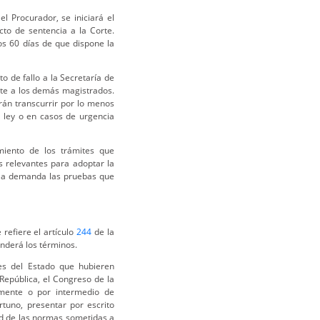
l Procurador, se iniciará el
to de sentencia a la Corte.
os 60 días de que dispone la
o de fallo a la Secretaría de
nte a los demás magistrados.
erán transcurrir por lo menos
e ley o en casos de urgencia
iento de los trámites que
s relevantes para adoptar la
e la demanda las pruebas que
refiere el artículo
244
de la
enderá los términos.
es del Estado que hubieren
República, el Congreso de la
amente o por intermedio de
tuno, presentar por escrito
dad de las normas sometidas a