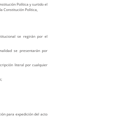
stitución Política y surtido el
la Constitución Política,
itucional se regirán por el
nalidad se presentarán por
ipción literal por cualquier
s;
ción para expedición del acto