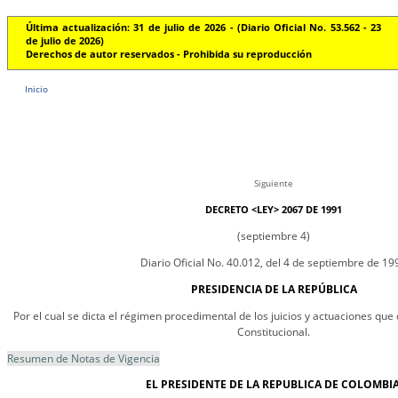
Última actualización: 31 de julio de 2026 - (Diario Oficial No. 53.562 - 23
de julio de 2026)
Derechos de autor reservados - Prohibida su reproducción
Inicio
Siguiente
DECRETO <LEY> 2067 DE 1991
(septiembre 4)
Diario Oficial No. 40.012, del 4 de septiembre de 19
PRESIDENCIA DE LA REPÚBLICA
Por el cual se dicta el régimen procedimental de los juicios y actuaciones que 
Constitucional.
Resumen de Notas de Vigencia
EL PRESIDENTE DE LA REPUBLICA DE COLOMBIA