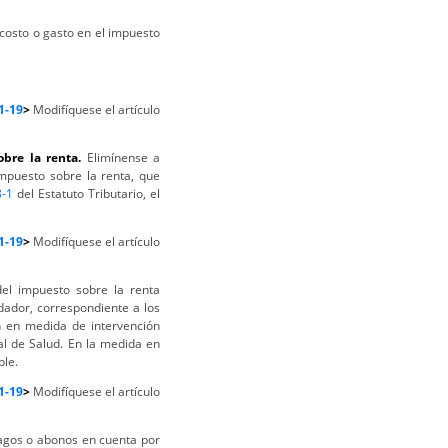
costo o gasto en el impuesto
1-19
>
Modifíquese el artículo
obre la renta.
Elimínense a
impuesto sobre la renta, que
8-1
del Estatuto Tributario, el
1-19
>
Modifíquese el artículo
del impuesto sobre la renta
idador, correspondiente a los
n en medida de intervención
al de Salud. En la medida en
ble.
1-19
>
Modifíquese el artículo
agos o abonos en cuenta por