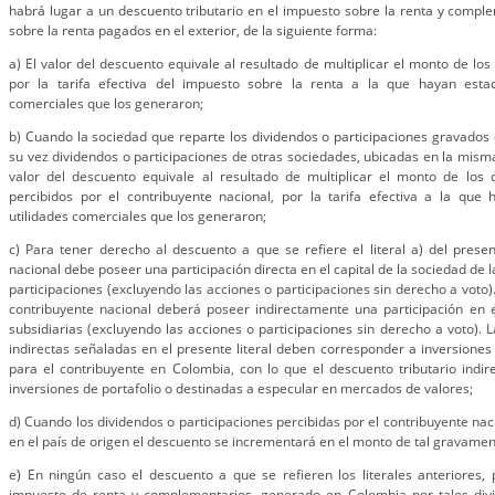
habrá lugar a un descuento tributario en el impuesto sobre la renta y compl
sobre la renta pagados en el exterior, de la siguiente forma:
a) El valor del descuento equivale al resultado de multiplicar el monto de los
por la tarifa efectiva del impuesto sobre la renta a la que hayan estad
comerciales que los generaron;
b) Cuando la sociedad que reparte los dividendos o participaciones gravados
su vez dividendos o participaciones de otras sociedades, ubicadas en la misma 
valor del descuento equivale al resultado de multiplicar el monto de los d
percibidos por el contribuyente nacional, por la tarifa efectiva a la que
utilidades comerciales que los generaron;
c) Para tener derecho al descuento a que se refiere el literal a) del present
nacional debe poseer una participación directa en el capital de la sociedad de l
participaciones (excluyendo las acciones o participaciones sin derecho a voto). P
contribuyente nacional deberá poseer indirectamente una participación en el
subsidiarias (excluyendo las acciones o participaciones sin derecho a voto). L
indirectas señaladas en el presente literal deben corresponder a inversiones 
para el contribuyente en Colombia, con lo que el descuento tributario indire
inversiones de portafolio o destinadas a especular en mercados de valores;
d) Cuando los dividendos o participaciones percibidas por el contribuyente na
en el país de origen el descuento se incrementará en el monto de tal gravamen
e) En ningún caso el descuento a que se refieren los literales anteriores,
impuesto de renta y complementarios, generado en Colombia por tales div