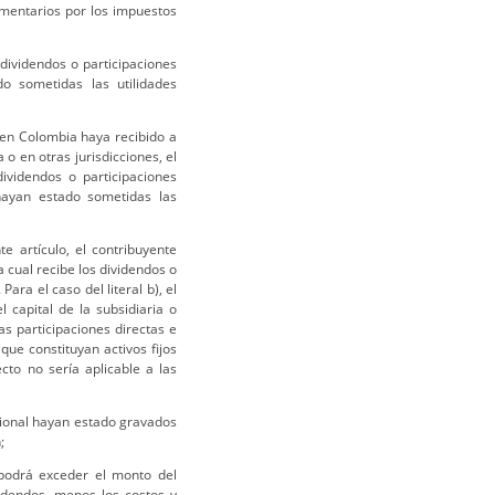
ementarios por los impuestos
 dividendos o participaciones
o sometidas las utilidades
 en Colombia haya recibido a
o en otras jurisdicciones, el
ividendos o participaciones
 hayan estado sometidas las
e artículo, el contribuyente
a cual recibe los dividendos o
ara el caso del literal b), el
 capital de la subsidiaria o
as participaciones directas e
que constituyan activos fijos
cto no sería aplicable a las
cional hayan estado gravados
;
 podrá exceder el monto del
idendos, menos los costos y