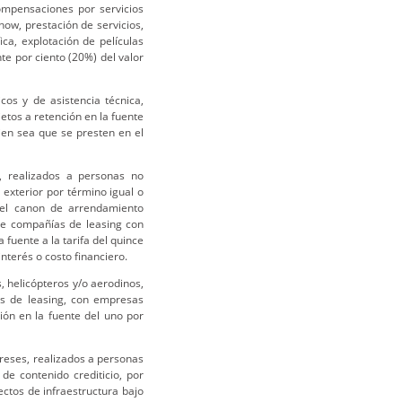
ompensaciones por servicios
how, prestación de servicios,
fica, explotación de películas
nte por ciento (20%) del valor
cos y de asistencia técnica,
etos a retención en la fuente
bien sea que se presten en el
, realizados a personas no
 exterior por término igual o
del canon de arrendamiento
de compañías de leasing con
 fuente a la tarifa del quince
nterés o costo financiero.
 helicópteros y/o aerodinos,
s de leasing, con empresas
ión en la fuente del uno por
reses, realizados a personas
de contenido crediticio, por
ectos de infraestructura bajo