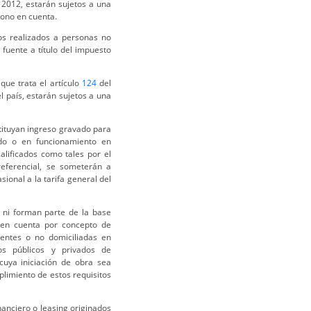
2012, estarán sujetos a una
abono en cuenta.
s realizados a personas no
 fuente a título del impuesto
que trata el artículo
124
del
l país, estarán sujetos a una
ituyan ingreso gravado para
zado o en funcionamiento en
alificados como tales por el
eferencial, se someterán a
ional a la tarifa general del
 ni forman parte de la base
 en cuenta por concepto de
dentes o no domiciliadas en
os públicos y privados de
 cuya iniciación de obra sea
plimiento de estos requisitos
anciero o leasing originados