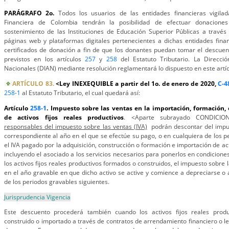
PARÁGRAFO 2o.
Todos los usuarios de las entidades financieras vigilad
Financiera de Colombia tendrán la posibilidad de efectuar donaciones
sostenimiento de las Instituciones de Educación Superior Públicas a través
páginas web y plataformas digitales pertenecientes a dichas entidades finan
certificados de donación a fin de que los donantes puedan tomar el descuent
previstos en los artículos
257
y
258
del Estatuto Tributario. La Direcc
Nacionales (DIAN) mediante resolución reglamentará lo dispuesto en este artíc
ARTÍCULO 83.
<Ley INEXEQUIBLE a partir del 1o. de enero de 2020,
C-4
258-1
al Estatuto Tributario, el cual quedará así:
Artículo
258-1
. Impuesto sobre las ventas en la importación, formación,
de activos fijos reales productivos
. <Aparte subrayado CONDICI
responsables del impuesto sobre las ventas (IVA)
podrán descontar del impue
correspondiente al año en el que se efectúe su pago, o en cualquiera de los p
el IVA pagado por la adquisición, construcción o formación e importación de act
incluyendo el asociado a los servicios necesarios para ponerlos en condiciones 
los activos fijos reales productivos formados o construidos, el impuesto sobre
en el año gravable en que dicho activo se active y comience a depreciarse o 
de los periodos gravables siguientes.
Jurisprudencia Vigencia
Este descuento procederá también cuando los activos fijos reales produ
construido o importado a través de contratos de arrendamiento financiero o le