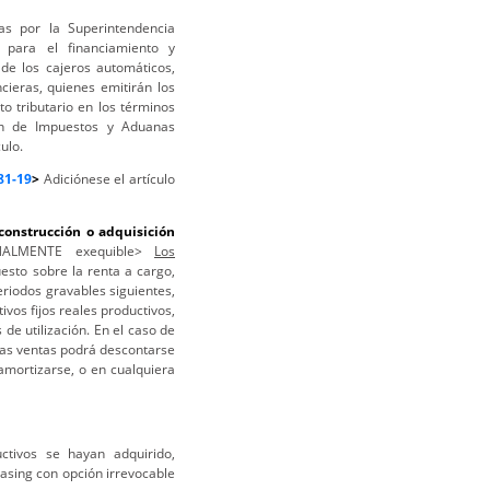
as por la Superintendencia
 para el financiamiento y
 de los cajeros automáticos,
cieras, quienes emitirán los
o tributario en los términos
ión de Impuestos y Aduanas
ulo.
81-19
>
Adiciónese el artículo
 construcción o adquisición
ONALMENTE exequible>
Los
sto sobre la renta a cargo,
eriodos gravables siguientes,
ivos fijos reales productivos,
de utilización. En el caso de
 las ventas podrá descontarse
amortizarse, o en cualquiera
ctivos se hayan adquirido,
asing con opción irrevocable