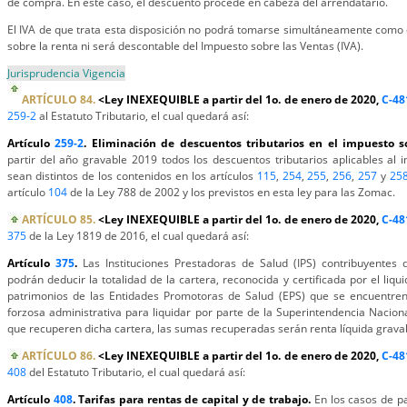
de compra. En este caso, el descuento procede en cabeza del arrendatario.
El IVA de que trata esta disposición no podrá tomarse simultáneamente como 
sobre la renta ni será descontable del Impuesto sobre las Ventas (IVA).
Jurisprudencia Vigencia
ARTÍCULO 84.
<Ley INEXEQUIBLE a partir del 1o. de enero de 2020,
C-48
259-2
al Estatuto Tributario, el cual quedará así:
Artículo
259-2
. Eliminación de descuentos tributarios en el impuesto s
partir del año gravable 2019 todos los descuentos tributarios aplicables al 
sean distintos de los contenidos en los artículos
115
,
254
,
255
,
256
,
257
y
25
artículo
104
de la Ley 788 de 2002 y los previstos en esta ley para las Zomac.
ARTÍCULO 85.
<Ley INEXEQUIBLE a partir del 1o. de enero de 2020,
C-48
375
de la Ley 1819 de 2016, el cual quedará así:
Artículo
375
.
Las Instituciones Prestadoras de Salud (IPS) contribuyentes 
podrán deducir la totalidad de la cartera, reconocida y certificada por el liqu
patrimonios de las Entidades Promotoras de Salud (EPS) que se encuentre
forzosa administrativa para liquidar por parte de la Superintendencia Nacion
que recuperen dicha cartera, las sumas recuperadas serán renta líquida grava
ARTÍCULO 86.
<Ley INEXEQUIBLE a partir del 1o. de enero de 2020,
C-48
408
del Estatuto Tributario, el cual quedará así:
Artículo
408
. Tarifas para rentas de capital y de trabajo.
En los casos de p