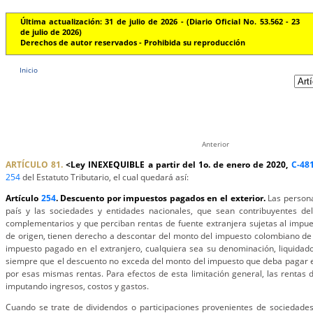
Última actualización: 31 de julio de 2026 - (Diario Oficial No. 53.562 - 23
de julio de 2026)
Derechos de autor reservados - Prohibida su reproducción
Inicio
Anterior
ARTÍCULO 81.
<Ley INEXEQUIBLE a partir del 1o. de enero de 2020,
C-48
254
del Estatuto Tributario, el cual quedará así:
Artículo
254
. Descuento por impuestos pagados en el exterior.
Las persona
país y las sociedades y entidades nacionales, que sean contribuyentes de
complementarios y que perciban rentas de fuente extranjera sujetas al impues
de origen, tienen derecho a descontar del monto del impuesto colombiano de
impuesto pagado en el extranjero, cualquiera sea su denominación, liquidad
siempre que el descuento no exceda del monto del impuesto que deba pagar e
por esas mismas rentas. Para efectos de esta limitación general, las rentas 
imputando ingresos, costos y gastos.
Cuando se trate de dividendos o participaciones provenientes de sociedades 