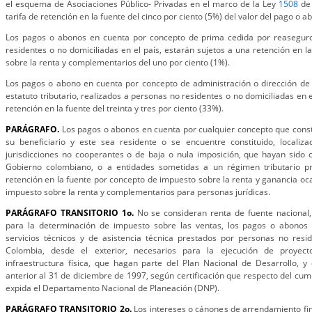
el esquema de Asociaciones Público- Privadas en el marco de la Ley
1508
de 
tarifa de retención en la fuente del cinco por ciento (5%) del valor del pago o 
Los pagos o abonos en cuenta por concepto de prima cedida por reaseguro
residentes o no domiciliadas en el país, estarán sujetos a una retención en la
sobre la renta y complementarios del uno por ciento (1%).
Los pagos o abono en cuenta por concepto de administración o dirección de 
estatuto tributario, realizados a personas no residentes o no domiciliadas en e
retención en la fuente del treinta y tres por ciento (33%).
PARÁGRAFO.
Los pagos o abonos en cuenta por cualquier concepto que const
su beneficiario y este sea residente o se encuentre constituido, locali
jurisdicciones no cooperantes o de baja o nula imposición, que hayan sido c
Gobierno colombiano, o a entidades sometidas a un régimen tributario pr
retención en la fuente por concepto de impuesto sobre la renta y ganancia ocas
impuesto sobre la renta y complementarios para personas jurídicas.
PARÁGRAFO TRANSITORIO 1o.
No se consideran renta de fuente nacional,
para la determinación de impuesto sobre las ventas, los pagos o abonos
servicios técnicos y de asistencia técnica prestados por personas no resi
Colombia, desde el exterior, necesarios para la ejecución de proyect
infraestructura física, que hagan parte del Plan Nacional de Desarrollo, y
anterior al 31 de diciembre de 1997, según certificación que respecto del cum
expida el Departamento Nacional de Planeación (DNP).
PARÁGRAFO TRANSITORIO 2o.
Los intereses o cánones de arrendamiento fin