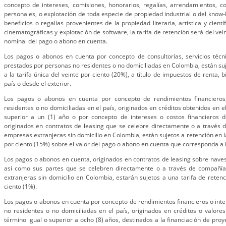
concepto de intereses, comisiones, honorarios, regalías, arrendamientos, c
personales, o explotación de toda especie de propiedad industrial o del know-
beneficios o regalías provenientes de la propiedad literaria, artística y cientí
cinematográficas y explotación de software, la tarifa de retención será del vei
nominal del pago o abono en cuenta.
Los pagos o abonos en cuenta por concepto de consultorías, servicios técni
prestados por personas no residentes o no domiciliadas en Colombia, están suj
a la tarifa única del veinte por ciento (20%), a título de impuestos de renta, 
país o desde el exterior.
Los pagos o abonos en cuenta por concepto de rendimientos financieros
residentes o no domiciliadas en el país, originados en créditos obtenidos en el
superior a un (1) año o por concepto de intereses o costos financieros 
originados en contratos de leasing que se celebre directamente o a través 
empresas extranjeras sin domicilio en Colombia, están sujetos a retención en la
por ciento (15%) sobre el valor del pago o abono en cuenta que corresponda a i
Los pagos o abonos en cuenta, originados en contratos de leasing sobre naves,
así como sus partes que se celebren directamente o a través de compañía
extranjeras sin domicilio en Colombia, estarán sujetos a una tarifa de retenc
ciento (1%).
Los pagos o abonos en cuenta por concepto de rendimientos financieros o inte
no residentes o no domiciliadas en el país, originados en créditos o valores 
término igual o superior a ocho (8) años, destinados a la financiación de proy