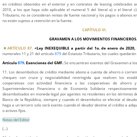
en créditos obtenidos en el exterior y en contratos de leasing celebrados 
2010, a los que haya sido aplicable el numeral 5 del literal a) o el literal c
Tributario, no se consideran rentas de fuente nacional y los pagos o abonos e
no están sujetos a retención en la fuente.
CAPÍTULO VI.
GRAVAMEN A LOS MOVIMIENTOS FINANCIEROS
ARTÍCULO 87.
<Ley INEXEQUIBLE a partir del 1o. de enero de 2020,
numerales 11 y 21 del artículo
879
del Estatuto Tributario, los cuales quedarán 
Artículo
879
. Exenciones del GMF.
Se encuentran exentos del Gravamen a los
11. Los desembolsos de crédito mediante abono a cuenta de ahorro o corrien
cheques con cruce y negociabilidad restringida que realicen los establ
cooperativas con actividad financiera o las cooperativas de ahorro y
Superintendencias Financiera o de Economía Solidaria respectivamente
desembolsados en moneda legal por agentes no residentes en los términos de
Banco de la República, siempre y cuando el desembolso se efectúe al deud
haga a un tercero solo será exento cuando el deudor destine el crédito a adqui
o activos fijos.
Notas del Editor
(...)