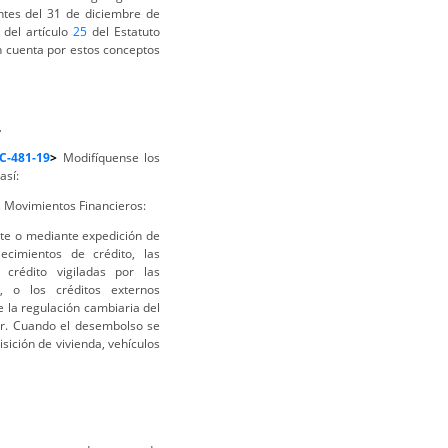
antes del 31 de diciembre de
) del artículo
25
del Estatuto
n cuenta por estos conceptos
.
C-481-19
>
Modifíquense los
así:
 Movimientos Financieros:
te o mediante expedición de
ecimientos de crédito, las
 crédito vigiladas por las
, o los créditos externos
 la regulación cambiaria del
or. Cuando el desembolso se
sición de vivienda, vehículos