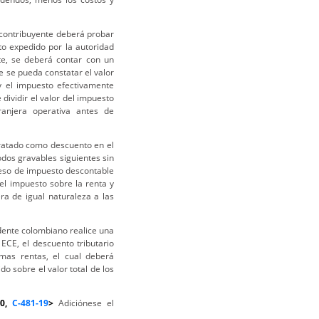
el contribuyente deberá probar
to expedido por la autoridad
te, se deberá contar con un
ue se pueda constatar el valor
o y el impuesto efectivamente
 dividir el valor del impuesto
ranjera operativa antes de
tratado como descuento en el
odos gravables siguientes sin
ceso de impuesto descontable
el impuesto sobre la renta y
a de igual naturaleza a las
dente colombiano realice una
 ECE, el descuento tributario
mas rentas, el cual deberá
do sobre el valor total de los
20,
C-481-19
>
Adiciónese el