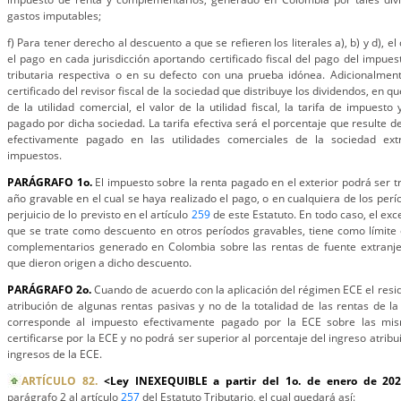
gastos imputables;
f) Para tener derecho al descuento a que se refieren los literales a), b) y d), 
el pago en cada jurisdicción aportando certificado fiscal del pago del impues
tributaria respectiva o en su defecto con una prueba idónea. Adicionalmen
certificado del revisor fiscal de la sociedad que distribuye los dividendos, en q
de la utilidad comercial, el valor de la utilidad fiscal, la tarifa de impuest
pagado por dicha sociedad. La tarifa efectiva será el porcentaje que resulte de
efectivamente pagado en las utilidades comerciales de la sociedad ext
impuestos.
PARÁGRAFO 1o.
El impuesto sobre la renta pagado en el exterior podrá ser 
año gravable en el cual se haya realizado el pago, o en cualquiera de los perí
perjuicio de lo previsto en el artículo
259
de este Estatuto. En todo caso, el ex
que se trate como descuento en otros períodos gravables, tiene como límite 
complementarios generado en Colombia sobre las rentas de fuente extranjer
que dieron origen a dicho descuento.
PARÁGRAFO 2o.
Cuando de acuerdo con la aplicación del régimen ECE el resi
atribución de algunas rentas pasivas y no de la totalidad de las rentas de la
corresponde al impuesto efectivamente pagado por la ECE sobre las mis
certificarse por la ECE y no podrá ser superior al porcentaje del ingreso atribui
ingresos de la ECE.
ARTÍCULO 82.
<Ley INEXEQUIBLE a partir del 1o. de enero de 20
parágrafo 2 al artículo
257
del Estatuto Tributario, el cual quedará así: