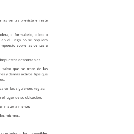
e las ventas prevista en este
eta, el formulario, billete o
 en el juego no se requiera
 impuesto sobre las ventas a
 impuestos descontables.
, salvo que se trate de las
es y demás activos fijos que
os.
icarán las siguientes reglas:
el lugar de su ubicación.
cen materialmente:
e los mismos.
 prestados y los intangibles