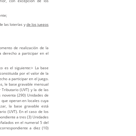
erior, con excepción de los
nte;
e las loterías y
de los juegos
omento de realización de la
 derecho a participar en el
o es el siguiente:> La base
onstituida por el valor de la
cho a participar en el juego.
as, le base gravable mensual
 Tributario (UVT) y la de las
os noventa (290) Unidades de
s que operan en locales cuya
azar, la base gravable está
ario (UVT). En el caso de los
pondiente a tres (3) Unidades
eñalados en el numeral 5 del
correspondiente a diez (10)