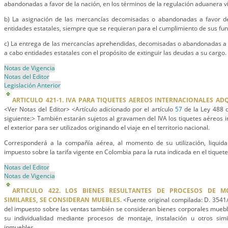
abandonadas a favor de la nación, en los términos de la regulación aduanera v
b) La asignación de las mercancías decomisadas o abandonadas a favor de
entidades estatales, siempre que se requieran para el cumplimiento de sus fun
c) La entrega de las mercancías aprehendidas, decomisadas o abandonadas a f
a cabo entidades estatales con el propósito de extinguir las deudas a su cargo.
Notas de Vigencia
Notas del Editor
Legislación Anterior
ARTICULO 421-1. IVA PARA TIQUETES AEREOS INTERNACIONALES ADQ
<Ver Notas del Editor> <Artículo adicionado por el artículo
57
de la Ley 488 d
siguiente:> También estarán sujetos al gravamen del IVA los tiquetes aéreos i
el exterior para ser utilizados originando el viaje en el territorio nacional.
Corresponderá a la compañía aérea, al momento de su utilización, liquida
impuesto sobre la tarifa vigente en Colombia para la ruta indicada en el tiquete
Notas del Editor
Notas de Vigencia
ARTICULO 422. LOS BIENES RESULTANTES DE PROCESOS DE MO
SIMILARES, SE CONSIDERAN MUEBLES.
<Fuente original compilada: D. 3541/
del impuesto sobre las ventas también se consideran bienes corporales muebl
su individualidad mediante procesos de montaje, instalación u otros sim
inmuebles.