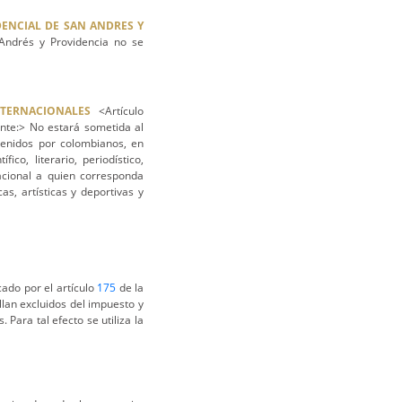
DENCIAL DE SAN ANDRES Y
Andrés y Providencia no se
TERNACIONALES
<Artículo
ente:> No estará sometida al
tenidos por colombianos, en
co, literario, periodístico,
Nacional a quien corresponda
cas, artísticas y deportivas y
cado por el artículo
175
de la
llan excluidos del impuesto y
Para tal efecto se utiliza la