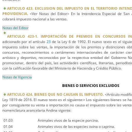
ARTICULO 423. EXCLUSION DEL IMPUESTO EN EL TERRITORIO INTEN
PROVIDENCIA.
<Ver Notas del Editor> En la Intendencia Especial de San 
cobrará impuesto nacional a las ventas.
Notas del Editor
ARTICULO 423-1. IMPORTACIÓN DE PREMIOS EN CONCURSOS IN
adicionado por el artículo
23
de la Ley 6 de 1992. El nuevo texto es el sigui
impuesto sobre las ventas, la importación de los premios y distinciones ob
concursos, reconocimientos o certámenes internacionales de carácter científi
artístico y deportivo, reconocidos por la respectiva entidad del Gobierno 
promocionar, dentro del país, las actividades científicas, literarias, periodísti
con la calificación favorable del Ministerio de Hacienda y Crédito Público.
Notas de Vigencia
BIENES O SERVICIOS EXCLUIDOS
ARTICULO 424. BIENES QUE NO CAUSAN EL IMPUESTO.
<Artículo modifi
Ley 1819 de 2016. El nuevo texto es el siguiente:> Los siguientes bienes se ha
por consiguiente su venta o importación no causa el impuesto sobre las ventas. 
nomenclatura arancelaria Andina vigente:
01.03
Animales vivos de la especie porcina.
01.04
Animales vivos de las especies ovina o caprina.