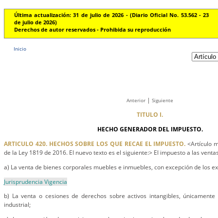
Última actualización: 31 de julio de 2026 - (Diario Oficial No. 53.562 - 23
de julio de 2026)
Derechos de autor reservados - Prohibida su reproducción
Inicio
|
Anterior
Siguiente
TITULO I.
HECHO GENERADOR DEL IMPUESTO.
ARTICULO 420. HECHOS SOBRE LOS QUE RECAE EL IMPUESTO.
<Artículo m
de la Ley 1819 de 2016. El nuevo texto es el siguiente:> El impuesto a las venta
a) La venta de bienes corporales muebles e inmuebles, con excepción de los e
Jurisprudencia Vigencia
b) La venta o cesiones de derechos sobre activos intangibles, únicamente
industrial;