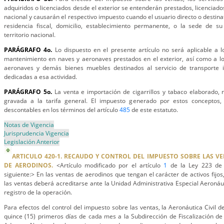
adquiridos o licenciados desde el exterior se entenderán prestados, licenciados
nacional y causarán el respectivo impuesto cuando el usuario directo o destin
residencia fiscal, domicilio, establecimiento permanente, o la sede de s
territorio nacional.
PARÁGRAFO 4o.
Lo dispuesto en el presente artículo no será aplicable a l
mantenimiento en naves y aeronaves prestados en el exterior, así como a l
aeronaves y demás bienes muebles destinados al servicio de transporte i
dedicadas a esa actividad.
PARÁGRAFO 5o.
La venta e importación de cigarrillos y tabaco elaborado, n
gravada a la tarifa general. El impuesto generado por estos conceptos
descontables en los términos del artículo
485
de este estatuto.
Notas de Vigencia
Jurisprudencia Vigencia
Legislación Anterior
ARTICULO 420-1. RECAUDO Y CONTROL DEL IMPUESTO SOBRE LAS V
DE AERODINOS.
<Artículo modificado por el artículo
1
de la Ley 223 de 
siguiente:> En las ventas de aerodinos que tengan el carácter de activos fijo
las ventas deberá acreditarse ante la Unidad Administrativa Especial Aeronáut
registro de la operación.
Para efectos del control del impuesto sobre las ventas, la Aeronáutica Civil 
quince (15) primeros días de cada mes a la Subdirección de Fiscalización de