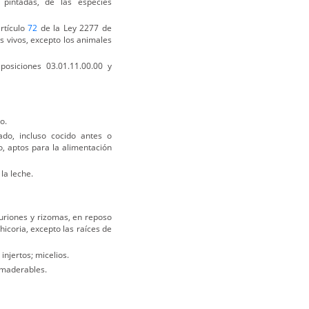
y pintadas, de las especies
rtículo
72
de la Ley 2277 de
s vivos, excepto los animales
posiciones 03.01.11.00.00 y
o.
do, incluso cocido antes o
o, aptos para la alimentación
la leche.
turiones y rizomas, en reposo
hicoria, excepto las raíces de
injertos; micelios.
s maderables.