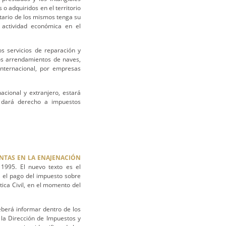
 o adquiridos en el territorio
atario de los mismos tenga su
u actividad económica en el
os servicios de reparación y
os arrendamientos de naves,
nternacional, por empresas
acional y extranjero, estará
, dará derecho a impuestos
ENTAS EN LA ENAJENACIÓN
1995. El nuevo texto es el
s, el pago del impuesto sobre
ica Civil, en el momento del
deberá informar dentro de los
 la Dirección de Impuestos y