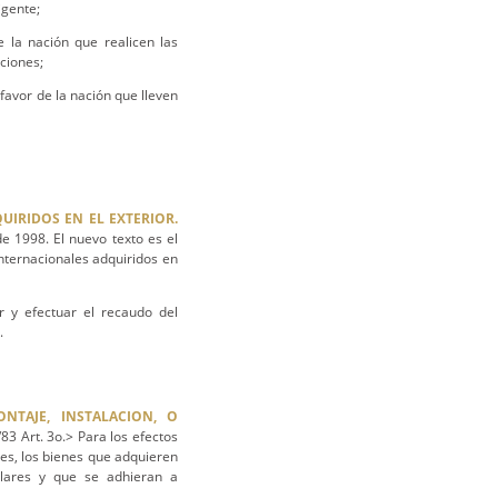
igente;
 la nación que realicen las
ciones;
avor de la nación que lleven
UIRIDOS EN EL EXTERIOR.
e 1998. El nuevo texto es el
nternacionales adquiridos en
r y efectuar el recaudo del
.
NTAJE, INSTALACION, O
83 Art. 3o.> Para los efectos
es, los bienes que adquieren
ilares y que se adhieran a