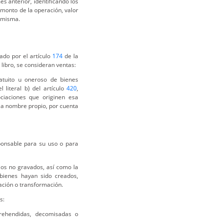
 anterior, identificando los
 monto de la operación, valor
a misma.
ado por el artículo
174
de la
 libro, se consideran ventas:
ratuito u oneroso de bienes
 literal b) del artículo
420
,
ciaciones que originen esa
n a nombre propio, por cuenta
ponsable para su uso o para
ios no gravados, así como la
bienes hayan sido creados,
ación o transformación.
s:
prehendidas, decomisadas o