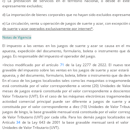
c) La prestación de servicios en el territorio nacional, o desde el ext
expresamente excluidos;
d) La importación de bienes corporales que no hayan sido excluidos expresame
e) La circulación, venta u operación de juegos de suerte y azar, con excepción d
de suerte y azar operados exclusivamente por internet*
.
Notas de Vigencia
El impuesto a las ventas en los juegos de suerte y azar se causa en el m
apuesta, expedición del documento, formulario, boleta o instrumento que da
juego. Es responsable del impuesto el operador del juego.
<Inciso modificado por el artículo
71
de la Ley 2277 de 2022. El nuevo text
gravable del impuesto sobre las ventas en los juegos de suerte y azar estará c
apuesta, y del documento, formulario, boleta, billete o instrumento que da dere
En el caso de los juegos localizados tales como las maquinitas o tragamoned
está constituida por el valor correspondiente a veinte (20) Unidades de Valor
mesas de juegos estará constituida por el valor correspondiente a doscient
Valor Tributario (UVT). En el caso de las máquinas electrónicas tragamoneda
actividad comercial principal puede ser diferente a juegos de suerte y 
constituida por el valor correspondiente a diez (10) Unidades de Valor Tribut
juegos de bingo, la base gravable mensual está constituida por el valor corres
de Valor Tributario (UVT) por cada silla. Para los demás juegos localizados s
Artículo
34
de la Ley 643 de 2001 la base gravable mensual será el valor 
Unidades de Valor Tributario (UVT).