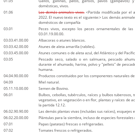
01.05
Gallos, gallinas, patos, gansos, pavos (gallipavos) 
domésticas, vivos.
01.06
Los demás animales vivos.
<Partida modificada por el a
2022. El nuevo texto es el siguiente:> Los demás animale
domésticos de compañía
03.01
Peces vivos, excepto los peces ornamentales de las 
03.01.19.00.00.
03.03.41.00.00
Albacoras o atunes blancos.
03.03.42.00.00
Atunes de aleta amarilla (rabiles).
03.03.45.00.00
Atunes comunes o de aleta azul, del Atlántico y del Pacífic
03.05
Pescado seco, salado o en salmuera, pescado ahuma
durante el ahumado, harina, polvo y "pellets" de pescad
humana.
04.04.90.00.00
Productos constituidos por los componentes naturales de 
04.09
Miel natural.
05.11.10.00.00
Semen de Bovino.
06.01
Bulbos, cebollas, tubérculos, raíces y bulbos tuberosos, 
vegetativo, en vegetación o en flor, plantas y raíces de ac
la partida 12.12.
06.02.90.90.00
Las demás plantas vivas (incluidas sus raíces), esquejes e 
06.02.20.00.00
Plántulas para la siembra, incluso de especies forestale
07.01
Papas (patatas) frescas o refrigeradas.
07.02
Tomates frescos o refrigerados.