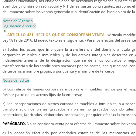
Aduanas Nacionales, las enajenaciones de aerodinos registradas durante el mes
apellidos y nombre o razón social y NIT de las partes contratantes, así como el
del impuesto sobre las ventas generado y la identificación del bien objeto de l
Notas de Vigencia
Legislación Anterior
ARTICULO 421. HECHOS QUE SE CONSIDERAN VENTA.
<Artículo modific
Ley 1819 de 2016. El nuevo texto es el siguiente:> Para los efectos del presente
a) Todos los actos que impliquen la transferencia del dominio a título g
corporales muebles e inmuebles, y de los activos intangibles descritos en el
independientemente de la designación que se dé a los contratos o nego
transferencia y de las condiciones pactadas por las partes, sea que se realice
de terceros a nombre propio, o por cuenta y a nombre de terceros;
Notas del Editor
b) Los retiros de bienes corporales muebles e inmuebles hechos por el res
formar parte de los activos fijos de la empresa;
c) Las incorporaciones de bienes corporales muebles a inmuebles, o a servic
transformación de bienes gravados en bienes no gravados, cuando tales 
construidos, fabricados, elaborados, procesados, por quien efectúa la incorpor
PARÁGRAFO.
No se considera venta para efectos del impuesto sobre las venta
a) La donación efectuada por entidades estatales de las mercancías a