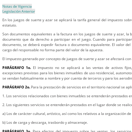
Notas de Vigencia
Legislación Anterior
En los juegos de suerte y azar se aplicará la tarifa general del impuesto sobr
estatuto.
Son documentos equivalentes a la factura en los juegos de suerte y azar, la bol
documento que da derecho a participar en el juego. Cuando para participar
documento, se deberá expedir factura o documento equivalente. El valor del
cargo del responsable no forma parte del valor de la apuesta.
El impuesto generado por concepto de juegos de suerte y azar se afectará con
PARÁGRAFO 1o.
El impuesto no se aplicará a las ventas de activos fijos
excepciones previstas para los bienes inmuebles de uso residencial, automotor
se vendan habitualmente a nombre y por cuenta de terceros y para los aerodin
PARÁGRAFO 2o.
Para la prestación de servicios en el territorio nacional se apl
1. Los servicios relacionados con bienes inmuebles se entenderán prestados en 
2. Los siguientes servicios se entenderán prestados en el lugar donde se reali
a) Los de carácter cultural, artístico, así como los relativos a la organización d
b) Los de carga y descarga, trasbordo y almacenaje.
PARÁGRAFO 3o.
Para efectos del impuesto sobre las ventas, los servicios