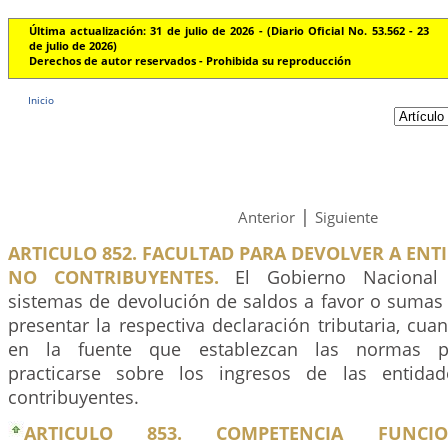
Última actualización: 31 de julio de 2026 - (Diario Oficial No. 53.562 - 23
de julio de 2026)
Derechos de autor reservados - Prohibida su reproducción
Inicio
|
Anterior
Siguiente
ARTICULO 852. FACULTAD PARA DEVOLVER A ENT
NO CONTRIBUYENTES.
El Gobierno Nacional 
sistemas de devolución de saldos a favor o sumas 
presentar la respectiva declaración tributaria, cua
en la fuente que establezcan las normas pe
practicarse sobre los ingresos de las entida
contribuyentes.
ARTICULO 853. COMPETENCIA FUNC