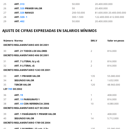
25
ART.
313
50.000
20.400.000.000
26
ART.
320
PRIMER VALOR
50
20.400.000
27
ART.
320
RANGO
200-50.000
81.600.000-20.400.000.000
28
ART.
320- 1
300-1.500
122.400.000-612.000.000
29
ART.
402
50.000
20.400.000.000
AJUSTE DE CIFRAS EXPRESADAS EN SALARIOS MÍNIMOS
Número
Norma
SMLV
Valor en pesos
DECRETO REGLAMENTARIO 405 DE 2001
30
ART. 21 TODOS LOS VALORES
2
816.000
DECRETO REGLAMENTARIO 406 DE 2001
31
ART. 7 LITERAL b) y d)
2
816.000
32
ART. 9 LITERAL d)
2
816.000
DECRETO REGLAMENTARIO 1243 DE 2001
33
ART. 1 PRIIMER VALOR
135
55.080.000
34
SEGUNDO VALOR
4
1.632.000
35
TERCER VALOR
120
48.960.000
LEY
789
DE 2002
36
ART.
19
1
408.000
37
ART.
19
PARÁGRAFO 1
2
816.000
38
ART.
44
CON REFERENCIA 2006
10
4.080.000
DECRETO REGLAMENTARIO 427 DE 2004
39
ART. 1 PARÁGRAFO 1 PRIMER VALOR
1
408.000
40
SEGUNDO VALOR
14
5.712.000
DECRETO REGLAMENTARIO 1789 DE 2004
41
ART. 1 NUMERAL 13 <sic, 1.3>
135
55.080.000