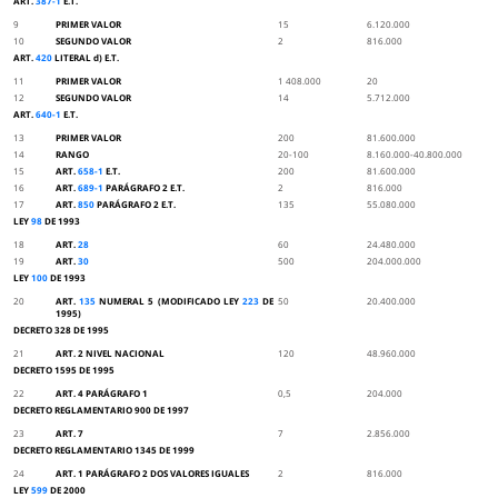
ART.
387-1
E.T.
9
PRIMER VALOR
15
6.120.000
10
SEGUNDO VALOR
2
816.000
ART.
420
LITERAL d) E.T.
11
PRIMER VALOR
1 408.000
20
12
SEGUNDO VALOR
14
5.712.000
ART.
640-1
E.T.
13
PRIMER VALOR
200
81.600.000
14
RANGO
20-100
8.160.000-40.800.000
15
ART.
658-1
E.T.
200
81.600.000
16
ART.
689-1
PARÁGRAFO 2 E.T.
2
816.000
17
ART.
850
PARÁGRAFO 2 E.T.
135
55.080.000
LEY
98
DE 1993
18
ART.
28
60
24.480.000
19
ART.
30
500
204.000.000
LEY
100
DE 1993
20
ART.
135
NUMERAL 5 (MODIFICADO LEY
223
DE
50
20.400.000
1995)
DECRETO 328 DE 1995
21
ART. 2 NIVEL NACIONAL
120
48.960.000
DECRETO 1595 DE 1995
22
ART. 4 PARÁGRAFO 1
0,5
204.000
DECRETO REGLAMENTARIO 900 DE 1997
23
ART. 7
7
2.856.000
DECRETO REGLAMENTARIO 1345 DE 1999
24
ART. 1 PARÁGRAFO 2 DOS VALORES IGUALES
2
816.000
LEY
599
DE 2000