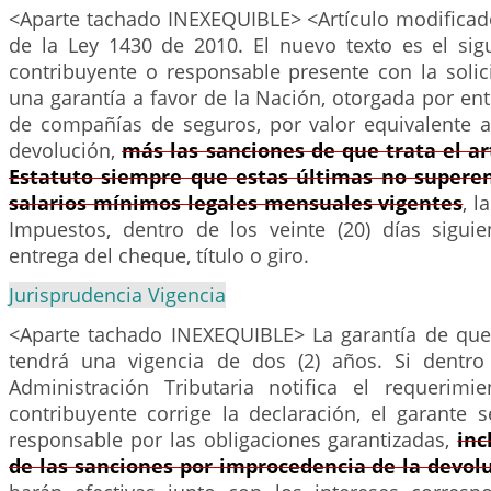
<Aparte tachado INEXEQUIBLE> <Artículo modificado
de la Ley 1430 de 2010. El nuevo texto es el sig
contribuyente o responsable presente con la solic
una garantía a favor de la Nación, otorgada por en
de compañías de seguros, por valor equivalente 
devolución,
más las sanciones de que trata el a
Estatuto siempre que estas últimas no superen 
salarios mínimos legales mensuales vigentes
, l
Impuestos, dentro de los veinte (20) días sigui
entrega del cheque, título o giro.
Jurisprudencia Vigencia
<Aparte tachado INEXEQUIBLE> La garantía de que t
tendrá una vigencia de dos (2) años. Si dentro
Administración Tributaria notifica el requerimi
contribuyente corrige la declaración, el garante 
responsable por las obligaciones garantizadas,
inc
de las sanciones por improcedencia de la devol