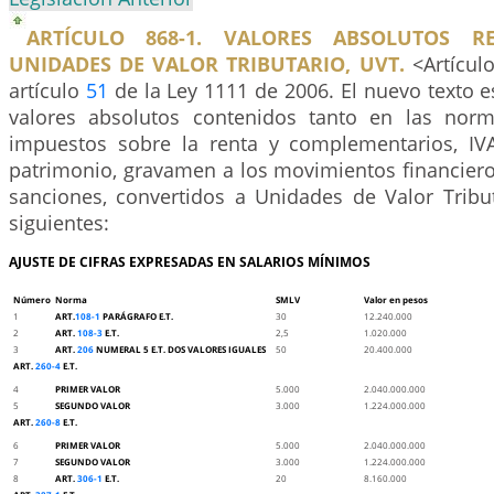
ARTÍCULO 868-1. VALORES ABSOLUTOS R
UNIDADES DE VALOR TRIBUTARIO, UVT.
<Artículo
artículo
51
de la Ley 1111 de 2006. El nuevo texto es
valores absolutos contenidos tanto en las norm
impuestos sobre la renta y complementarios, IVA
patrimonio, gravamen a los movimientos financiero
sanciones, convertidos a Unidades de Valor Tribut
siguientes:
AJUSTE DE CIFRAS EXPRESADAS EN SALARIOS MÍNIMOS
Número
Norma
SMLV
Valor en pesos
1
ART.
108-1
PARÁGRAFO E.T.
30
12.240.000
2
ART.
108-3
E.T.
2,5
1.020.000
3
ART.
206
NUMERAL 5 E.T. DOS VALORES IGUALES
50
20.400.000
ART.
260-4
E.T.
4
PRIMER VALOR
5.000
2.040.000.000
5
SEGUNDO VALOR
3.000
1.224.000.000
ART.
260-8
E.T.
6
PRIMER VALOR
5.000
2.040.000.000
7
SEGUNDO VALOR
3.000
1.224.000.000
8
ART.
306-1
E.T.
20
8.160.000