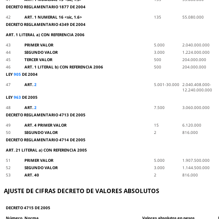
DECRETO REGLAMENTARIO 1877 DE 2004
42
ART. 1 NUMERAL 16 <sic, 1.6>
135
55.080.000
DECRETO REGLAMENTARIO 4349 DE 2004
ART. 1 LITERAL a) CON REFERENCIA 2006
43
PRIMER VALOR
5.000
2.040.000.000
44
SEGUNDO VALOR
3.000
1.224.000.000
45
TERCER VALOR
500
204.000.000
46
ART. 1 LITERAL b) CON REFERENCIA 2006
500
204.000.000
LEY
905
DE 2004
47
ART.
2
5.001-30.000
2.040.408.000-
12.240.000.000
LEY
963
DE 2005
48
ART.
2
7.500
3.060.000.000
DECRETO REGLAMENTARIO 4713 DE 2005
49
ART. 4 PRIMER VALOR
15
6.120.000
50
SEGUNDO VALOR
2
816.000
DECRETO REGLAMENTARIO 4714 DE 2005
ART. 21 LITERAL a) CON REFERENCIA 2005
51
PRIMER VALOR
5.000
1.907.500.000
52
SEGUNDO VALOR
3.000
1.144.500.000
53
ART. 40
2
816.000
AJUSTE DE CIFRAS DECRETO DE VALORES ABSOLUTOS
DECRETO 4715 DE 2005
Número
Norma
Valores absolutos en pesos