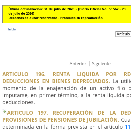
Última actualización: 31 de julio de 2026 - (Diario Oficial No. 53.562 - 23
de julio de 2026)
Derechos de autor reservados - Prohibida su reproducción
Inicio
|
Anterior
Siguiente
ARTICULO 196. RENTA LIQUIDA POR RE
DEDUCCIONES EN BIENES DEPRECIADOS.
La utili
momento de la enajenación de un activo fijo d
imputarse, en primer término, a la renta líquida 
deducciones.
ARTICULO 197. RECUPERACIÓN DE LA DE
PROVISIONES DE PENSIONES DE JUBILACIÓN.
Cuan
determinada en la forma prevista en el artículo
11