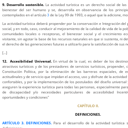
9. Desarrollo sostenible.
La actividad turística es un derecho social de las
bienestar del ser humano y se, desarrolla en observancia de los principio
contemplados en el artículo
3
de la Ley 99 de 1993, o aquel que la adicione, mod
La actividad turística deberá propender por la conservación e Integración del p
social, y en todo, caso, conducir al mejoramiento de la calidad de vida de la p
comunidades locales o receptoras, el bienestar social y el crecimiento eco
visitante, sin agotar la base de los recursos naturales en que si sustenta, ni 
el derecho de las generaciones futuras a utilizarlo para la satisfacción de sus 
[...]
12. Accesibilidad Universal.
En virtud de la cual, es deber de los destino
atractivos turísticos y de los prestadores de servicios turísticos, propender,
Constitución Política, por la eliminación de las barreras espaciales, de e
actitudinales y de servicio que impidan el acceso, uso y disfrute de la activida
confortables, y por la implementación de los postulados del diseño universal 
aseguren la experiencia turística para todas las personas, especialmente para
de discapacidad y/o necesidades particulares de accesibilidad Incent
oportunidades y condiciones"
CAPÍTULO II.
DEFINICIONES.
ARTÍCULO 3. DEFINICIONES.
Para el desarrollo de la actividad turística 