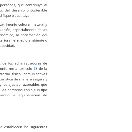
 personas, que contribuye al
s del desarrollo sostenible
ifique o sustituya.
atrimonio cultural, natural y
oblación, especialmente de las
nómico, la satisfacción del
deteriorar el medio ambiente o
necesidad.
s de los administradores de
 conforme al artículo
13
de la
ntorno físico, comunicativas
d turística de manera segura y
y los ajustes razonables que
 las personas con algún tipo
ivando la equiparación de
se establecen las siguientes