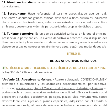
11. Atractivos turísticos.
Recursos naturales y culturales que tienen el pote
los visitantes.
12. Etnoturismo.
Hace referencia al turismo especializado que se reali
encuentran asentados grupos étnicos, destinado a fines culturales, educativ
dar a conocer las tradiciones, saberes ancestrales, historia, valores cultu
ambiental, costumbres y demás particularidades propias de dichos grupos.
13. Turismo deportivo.
Es un tipo de actividad turística en la que el princip
presenciar o participar en un evento deportivo o practicar una disciplina dep
libre o encubierto, bien sea dentro de espacios urbanos y acondicionados espe
dentro de espacios naturales en aire tierra o agua, según sus modalidades y/o 
TÍTULO II.
DE LOS ATRACTIVOS TURÍSTICOS.
ARTÍCULO 4. MODIFICACIÓN DEL ARTÍCULO 23 DE LA LEY 300 DE 1996.
la Ley 300 de 1996, el cual quedará así:
"Artículo 23. Atractivos turísticos.
<Aparte subrayado CONDICIONALMENT
distritales o municipales y las asambleas departamentales, por iniciativa
territorial,
previo concepto del Ministerio de Comercio, Industria y Turismo
, o
podrán declarar como atractivos turísticos de utilidad pública e interés soci
expansión o rurales, ecosistemas, paisajes, plazas, vías, monumentos, cons
desarrollarse con sujeción a planes especiales, adquirirse por el Estado o
reconstruirse, que igualmente deberán ser incluidos en el renglón turístico del