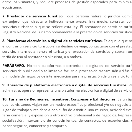
entre los visitantes, y requiere procesos de gestión especiales para minimiz
ecosistema.
7. Prestador de servicio turístico.
Toda persona natural o jurídica domi
extranjero, que, directa o indirectamente preste, intermedie, contrate, co
servicios turísticos a que se refiere esta ley. El prestador de servicios turís
Registro Nacional de Turismo previamente a la prestación de servicios turístico
8. Plataforma electrónica o digital de servicios turísticos.
Es aquella que pe
encontrar un servicio turístico en si destino de viaje, contactarse con el presta
servicio. Intermedian entre el turista y el prestador de servicios y cobran 
tarifa de uso al prestador o al turista, o a ambos.
PARÁGRAFO.
No son plataformas electrónicas o digitales de servicio turí
servicios de publicidad o se limitan a facilita el proceso de transmisión y difus
un modele de negocios de intermediación para la prestación de un servicio turí
9. Operador de plataforma electrónica o digital de servicios turísticos.
Pe
administra, opera o representa una plataforma electrónica o digital de servicios
10. Turismo de Reuniones, Incentivos, Congresos y Exhibiciones.
Es un tip
que los visitantes viajan por un motivo específico profesional y/o de negocio a
lugar de trabajo y residencia con el fin de asistir a una reunión, actividad ev
feria comercial y exposición u otro motivo profesional o de negocios. Repres
socialización, intercambio de conocimientos, de contactos, de experiencias, e
hacer negocios, conocerse y compartir.