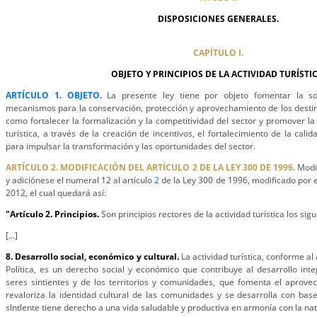
DISPOSICIONES GENERALES.
CAPÍTULO I.
OBJETO Y PRINCIPIOS DE LA ACTIVIDAD TURÍSTIC
ARTÍCULO 1. OBJETO.
La presente ley tiene por objeto fomentar la so
mecanismos para la conservación, protección y aprovechamiento de los destinos
como fortalecer la formalización y la competitividad del sector y promover la
turística, a través de la creación de incentivos, el fortalecimiento de la cal
para impulsar la transformación y las oportunidades del sector.
ARTÍCULO 2. MODIFICACIÓN DEL ARTÍCULO 2 DE LA LEY 300 DE 1996.
Modif
y adiciónese el numeral 12 al artículo
2
de la Ley 300 de 1996, modificado por e
2012, el cual quedará así:
"Artículo 2. Principios.
Son principios rectores de la actividad turística los sigu
[...]
8. Desarrollo social, económico y cultural.
La actividad turística, conforme al
Política, es un derecho social y económico que contribuye al desarrollo inte
seres sintientes y de los territorios y comunidades, que fomenta el aprove
revaloriza la identidad cultural de las comunidades y se desarrolla con ba
slntlente tiene derecho a una vida saludable y productiva en armonía con la na