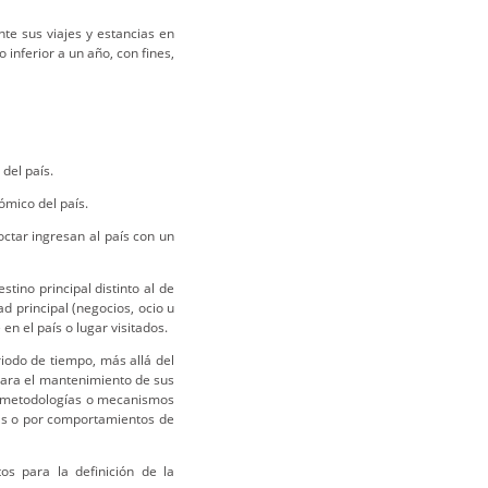
nte sus viajes y estancias en
 inferior a un año, con fines,
 del país.
nómico del país.
ctar ingresan al país con un
tino principal distinto al de
ad principal (negocios, ocio u
n el país o lugar visitados.
eriodo de tiempo, más allá del
 para el mantenimiento de sus
do metodologías o mecanismos
nas o por comportamientos de
os para la definición de la