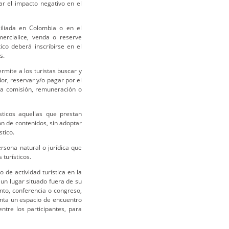
ar el impacto negativo en el
ciliada en Colombia o en el
mercialice, venda o reserve
tico deberá inscribirse en el
s.
rmite a los turistas buscar y
dor, reservar y/o pagar por el
una comisión, remuneración o
sticos aquellas que prestan
ión de contenidos, sin adoptar
stico.
rsona natural o jurídica que
 turísticos.
o de actividad turística en la
 un lugar situado fuera de su
ento, conferencia o congreso,
enta un espacio de encuentro
ntre los participantes, para