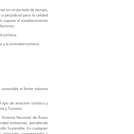
onas en un periodo de tiempo,
 o perjudicial para la calidad
ión supone el establecimiento
factores:
 turística.
y la actividad turística.
 sostenible el límite máximo
tipo de atractivo turístico y
ria y Turismo.
el Sistema Nacional de Áreas
oridad ambiental, atendiendo
llo Sostenible. En cualquier
os, mitigados, compensados o