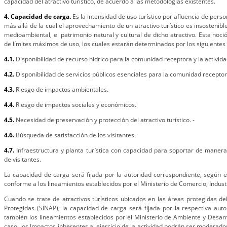
capacidad del atractivo turístico, de acuerdo a las metodologías existentes.
4. Capacidad de carga.
Es la intensidad de uso turístico por afluencia de pers
más allá de la cual el aprovechamiento de un atractivo turístico es insostenible
medioambiental, el patrimonio natural y cultural de dicho atractivo. Esta noc
de límites máximos de uso, los cuales estarán determinados por los siguientes 
4.1.
Disponibilidad de recurso hídrico para la comunidad receptora y la actividad
4.2.
Disponibilidad de servicios públicos esenciales para la comunidad receptora 
4.3.
Riesgo de impactos ambientales.
4.4.
Riesgo de impactos sociales y económicos.
4.5.
Necesidad de preservación y protección del atractivo turístico. -
4.6.
Búsqueda de satisfacción de los visitantes.
4.7.
Infraestructura y planta turística con capacidad para soportar de manera
de visitantes.
La capacidad de carga será fijada por la autoridad correspondiente, según el 
conforme a los lineamientos establecidos por el Ministerio de Comercio, Indust
Cuando se trate de atractivos turísticos ubicados en las áreas protegidas d
Protegidas (SINAP), la capacidad de carga será fijada por la respectiva aut
también los lineamientos establecidos por el Ministerio de Ambiente y Desarro
caso, los Impactos inherentes al ejercicio de la actividad podrán ser moderad