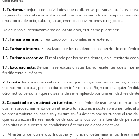
definiciones:
1. Turismo.
Conjunto de actividades que realizan las personas -turistas- dura
lugares distintos al de su entorno habitual por un período de tiempo consecutivo
entre otros, de ocio, cultura, salud, eventos, convenciones o negocios.
De acuerdo al desplazamiento de los viajeros, el turismo puede ser:
1.1. Turismo emisor.
El realizado por nacionales en el exterior.
1.2. Turismo interno.
El realizado por los residentes en el territorio económico
1.3. Turismo receptivo.
El realizado por los no residentes, en el territorio eco
1.4. Excursionista.
Denominase excursionistas los no residentes que sir perno
fin diferente al tránsito.
2. Turista.
Persona que realiza un viaje, que incluye una pernoctación, a un des
su entorno habitual, por una duración inferior a un año, y con cualquier finalid
otro motivo personal) que no sea la de ser empleado por una entidad residente e
3. Capacidad de un atractivo turístico.
Es el límite de uso turístico en un p
cual el aprovechamiento de un atractivo turístico es insostenible o perjudicial
valores ambientales, sociales y culturales. Su determinación supone el uso 
que establezcan límites máximos de uso turísticos por la afluencia de perso
las visitas que superen las condiciones óptimas de dichos atractivos.
El Ministerio de Comercio, Industria y Turismo determinara los lineamient