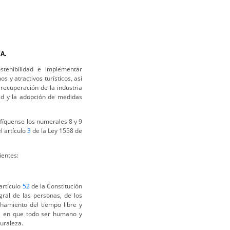
A.
stenibilidad e implementar
 y atractivos turísticos, así
 recuperación de la industria
idad y la adopción de medidas
íquense los numerales 8 y 9
l artículo
3
de la Ley 1558 de
ientes:
 artículo
52
de la Constitución
gral de las personas, de los
chamiento del tiempo libre y
se en que todo ser humano y
turaleza.