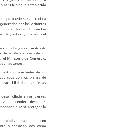
 perjuicio de lo establecido
o, que puede ser aplicada a
 generados por los visitantes
vos a los efectos del cambio
das de gestión y manejo del
la metodología de Límites de
ísticos. Para el caso de los
s, el Ministerio de Comercio,
es competentes.
 estudios existentes de los
rticulados con los planes de
sostenibilidad de las áreas
a, desarrollada en ambientes
rvar, aprender, descubrir,
responsable para proteger la
 la biodiversidad, el entorno
ntre la población local como