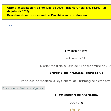
Última actualización: 31 de julio de 2026 - (Diario Oficial No. 53.562 - 23
de julio de 2026)
Derechos de autor reservados - Prohibida su reproducción
Inicio
LEY 2068 DE 2020
(diciembre 31)
Diario Oficial No. 51.544 de 31 de diciembre de 20
PODER PÚBLICO-RAMA LEGISLATIVA
Por el cual se modifica la Ley General de Turismo y se dictan otra
Resumen de Notas de Vigencia
EL CONGRESO DE COLOMBIA
DECRETA:
TÍTULO I.