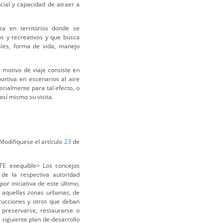
ncial y capacidad de atraer a
za en territorios donde se
os y recreativos y que busca
rales, forma de vida, manejo
al motivo de viaje consiste en
ortiva en escenarios al aire
cialmente para tal efecto, o
así mismo su visita.
Modifíquese el artículo
23
de
E exequible> Los concejos
 de la respectiva autoridad
 por iniciativa de este último,
al aquellas zonas urbanas, de
trucciones y otros que deban
 preservarse, restaurarse o
 siguiente plan de desarrollo