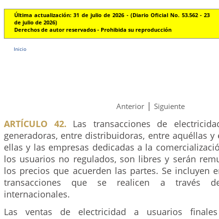
Última actualización: 31 de julio de 2026 - (Diario Oficial No. 53.562 - 23
de julio de 2026)
Derechos de autor reservados - Prohibida su reproducción
Inicio
|
Anterior
Siguiente
ARTÍCULO 42.
Las transacciones de electricid
generadoras, entre distribuidoras, entre aquéllas y 
ellas y las empresas dedicadas a la comercializació
los usuarios no regulados, son libres y serán re
los precios que acuerden las partes. Se incluyen 
transacciones que se realicen a través de
internacionales.
Las ventas de electricidad a usuarios finale