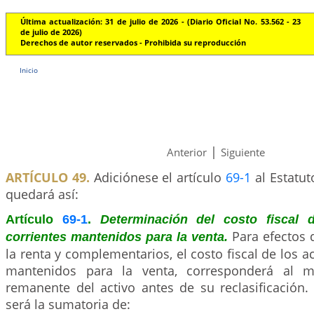
Última actualización: 31 de julio de 2026 - (Diario Oficial No. 53.562 - 23
de julio de 2026)
Derechos de autor reservados - Prohibida su reproducción
Inicio
|
Anterior
Siguiente
ARTÍCULO 49.
Adiciónese el artículo
69-1
al Estatuto
quedará así:
Artículo
69-1
.
Determinación del costo fiscal 
Para efectos 
corrientes mantenidos para la venta.
la renta y complementarios, el costo fiscal de los a
mantenidos para la venta, corresponderá al m
remanente del activo antes de su reclasificación. A
será la sumatoria de: