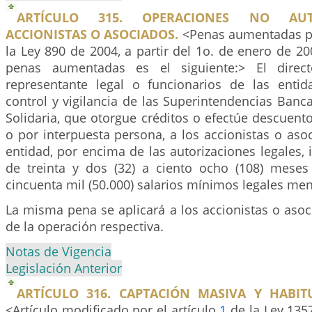
ARTÍCULO 315. OPERACIONES NO AU
ACCIONISTAS O ASOCIADOS.
<Penas aumentadas po
la Ley 890 de 2004, a partir del 1o. de enero de 200
penas aumentadas es el siguiente:> El directo
representante legal o funcionarios de las enti
control y vigilancia de las Superintendencias Ban
Solidaria, que otorgue créditos o efectúe descuent
o por interpuesta persona, a los accionistas o aso
entidad, por encima de las autorizaciones legales, i
de treinta y dos (32) a ciento ocho (108) mese
cincuenta mil (50.000) salarios mínimos legales men
La misma pena se aplicará a los accionistas o asoc
de la operación respectiva.
Notas de Vigencia
Legislación Anterior
ARTÍCULO 316. CAPTACIÓN MASIVA Y HABIT
<Artículo modificado por el artículo
1
de la Ley 135