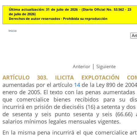
Última actualización: 31 de julio de 2026 - (Diario Oficial No. 53.562 - 23
de julio de 2026)
Derechos de autor reservados - Prohibida su reproducción
Inicio
|
Anterior
Siguiente
ARTÍCULO 303. ILICITA EXPLOTACIÓN COM
aumentadas por el artículo
14
de la Ley 890 de 2004,
enero de 2005. El texto con las penas aumentadas e
que comercialice bienes recibidos para su dist
incurrirá en prisión de dieciséis (16) a setenta y do
de sesenta y seis punto sesenta y seis (66.66) a
salarios mínimos legales mensuales vigentes.
En la misma pena incurrirá el que comercialice ar