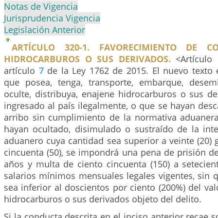
Notas de Vigencia
Jurisprudencia Vigencia
Legislación Anterior
ARTÍCULO 320-1. FAVORECIMIENTO DE 
HIDROCARBUROS O SUS DERIVADOS.
<Artículo 
artículo
7
de la Ley 1762 de 2015. El nuevo texto e
que posea, tenga, transporte, embarque, desem
oculte, distribuya, enajene hidrocarburos o sus d
ingresado al país ilegalmente, o que se hayan des
arribo sin cumplimiento de la normativa aduanera
hayan ocultado, disimulado o sustraído de la inte
aduanero cuya cantidad sea superior a veinte (20) g
cincuenta (50), se impondrá una pena de prisión de t
años y multa de ciento cincuenta (150) a setecien
salarios mínimos mensuales legales vigentes, sin 
sea inferior al doscientos por ciento (200%) del va
hidrocarburos o sus derivados objeto del delito.
Si la conducta descrita en el inciso anterior recae 