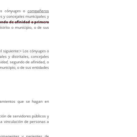
Los cónyuges o
compañeros
es y concejales municipales y
undo de afinidad o primero
strito o municipio, o de sus
el siguiente:> Los cónyuges o
es y distritales, concejales
idad,
segundo de afinidad, o
municipio, o de sus entidades
ramientos que se hagan en
ión de servidores públicos y
la vinculación de personas a
ermanentes
y parientes de