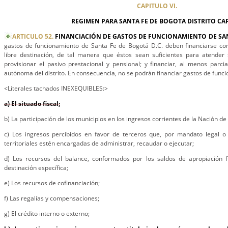
CAPITULO VI.
REGIMEN PARA SANTA FE DE BOGOTA DISTRITO CA
ARTICULO 52.
FINANCIACIÓN DE GASTOS DE FUNCIONAMIENTO DE SAN
gastos de funcionamiento de Santa Fe de Bogotá D.C. deben financiarse con
libre destinación, de tal manera que éstos sean suficientes para atender s
provisionar el pasivo prestacional y pensional; y financiar, al menos parcia
autónoma del distrito. En consecuencia, no se podrán financiar gastos de func
<Literales tachados INEXEQUIBLES:>
a) El situado fiscal;
b) La participación de los municipios en los ingresos corrientes de la Nación de
c) Los ingresos percibidos en favor de terceros que, por mandato legal o 
territoriales estén encargadas de administrar, recaudar o ejecutar;
d) Los recursos del balance, conformados por los saldos de apropiación 
destinación específica;
e) Los recursos de cofinanciación;
f) Las regalías y compensaciones;
g) El crédito interno o externo;