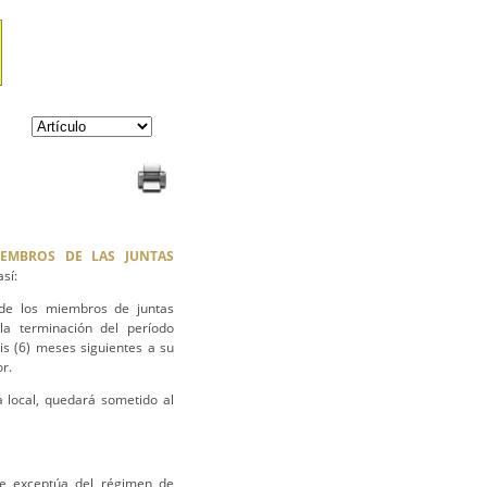
IEMBROS DE LAS JUNTAS
sí:
s de los miembros de juntas
 la terminación del período
is (6) meses siguientes a su
or.
 local, quedará sometido al
 exceptúa del régimen de