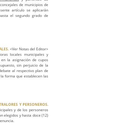
 concejales de municipios de
sente artículo se aplicarán
hasta el segundo grado de
ALES.
<Ver Notas del Editor>
oras locales municipales y
o, en la asignación de cupos
upuesto, sin perjuicio de la
debate al respectivo plan de
 la forma que establecen las
NTRALORES Y PERSONEROS.
icipales y de los personeros
on elegidos y hasta doce (12)
renuncia.