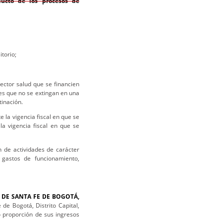
oducto de los procesos de
itorio;
ector salud que se financien
nes que no se extingan en una
tinación.
la vigencia fiscal en que se
a vigencia fiscal en que se
n de actividades de carácter
 gastos de funcionamiento,
DE SANTA FE DE BOGOTÁ,
de Bogotá, Distrito Capital,
o proporción de sus ingresos