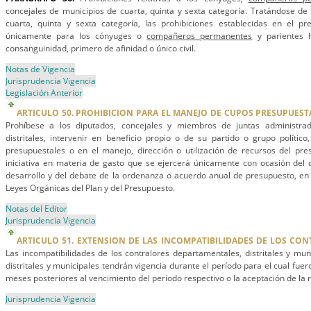
concejales de municipios de cuarta, quinta y sexta categoría. Tratándose de
cuarta, quinta y sexta categoría, las prohibiciones establecidas en el pre
únicamente para los cónyuges o
compañeros permanentes
y parientes 
consanguinidad, primero de afinidad o único civil.
Notas de Vigencia
Jurisprudencia Vigencia
Legislación Anterior
ARTICULO 50. PROHIBICION PARA EL MANEJO DE CUPOS PRESUPUEST
Prohíbese a los diputados, concejales y miembros de juntas administrad
distritales, intervenir en beneficio propio o de su partido o grupo polític
presupuestales o en el manejo, dirección o utilización de recursos del pres
iniciativa en materia de gasto que se ejercerá únicamente con ocasión del 
desarrollo y del debate de la ordenanza o acuerdo anual de presupuesto, en
Leyes Orgánicas del Plan y del Presupuesto.
Notas del Editor
Jurisprudencia Vigencia
ARTICULO 51. EXTENSION DE LAS INCOMPATIBILIDADES DE LOS CO
Las incompatibilidades de los contralores departamentales, distritales y mun
distritales y municipales tendrán vigencia durante el período para el cual fuer
meses posteriores al vencimiento del período respectivo o la aceptación de la 
Jurisprudencia Vigencia