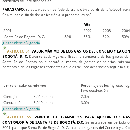
corrientes de libre destinación.
PARAGRAFO.
Se establece un período de transición a partir del año 2001 para
Capital con el fin de dar aplicación a la presente ley así:
Año
2001
2002
2003
2004
Santa Fe de Bogotá, D. C.
58%
55%
52%
50%
Jurisprudencia Vigencia
ARTICULO 54.
VALOR MÁXIMO DE LOS GASTOS DEL CONCEJO Y LA CON
BOGOTÁ, D. C.
Durante cada vigencia fiscal, la sumatoria de los gastos del
Santa Fe de Bogotá no superará el monto de gastos en salarios mínimo
porcentaje de los ingresos corrientes anuales de libre destinación según la sigu
Límite en salarios mínimos
Porcentaje de los ingresos le
libre destinación
Concejo
3.640 smlm
2.0%
Contraloría
3.640 smlm
3.0%
Jurisprudencia Vigencia
ARTICULO 55.
PERÍODO DE TRANSICIÓN PARA AJUSTAR LOS GA
CONTRALORÍA DE SANTA FE DE BOGOTÁ, D.C.
Se establece un período de
2001, para que Santa Fe de Bogotá, D. C., ajuste los gastos del Concejo y la Co