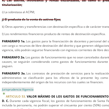
h) Los activos, inversiones y rentas titularizados, así como el pr
titularización;
i) La sobretasa al ACPM;
j) El producto de la venta de activos fijos;
k) Otros aportes y transferencias con destinación específica o de carácter trans
l) Los rendimientos financieros producto de rentas de destinación específica.
PARAGRAFO 1o.
Los gastos para la financiación de docentes y personal del s
con cargo a recursos de libre destinación del distrito y que generen obligacio
vigencia, sólo podrán seguirse financiando con ingresos corrientes de libre des
PARAGRAFO 2o.
Los gastos de funcionamiento que no sean cancelados durante 
causen, se seguirán considerando como gastos de funcionamiento durante l
paguen.
PARAGRAFO 3o.
Los contratos de prestación de servicios para la realizació
administrativo se clasificarán para los efectos de la presente ley como
independientemente del origen de los recursos con los cuales se financien.
Jurisprudencia Vigencia
ARTICULO 53.
VALOR MÁXIMO DE LOS GASTOS DE FUNCIONAMIENTO 
D. C.
Durante cada vigencia fiscal, los gastos de funcionamiento de Santa Fe 
incluida la personería, no podrán superar el cincuenta por ciento (50%) com