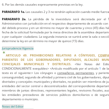
6. Por las demás causales expresamente previstas en la ley.
PARAGRAFO 1o.
Las causales 2 y 3 no tendrán aplicación cuando medie fuerz
PARAGRAFO 2o.
La pérdida de la investidura será decretada por el T
Administrativo con jurisdicción en el respectivo departamento de acuerdo con 
del debido proceso y en un término no mayor de cuarenta y cinco (45) días háb
fecha de la solicitud formulada por la mesa directiva de la asamblea departam
o por cualquier ciudadano. La segunda instancia se surtirá ante la sala o secc
determine la ley en un término no mayor de quince (15) días.
Jurisprudencia Vigencia
ARTICULO 49. PROHIBICIONES RELATIVAS A CÓNYUGES,
COMPA
PARIENTES DE LOS GOBERNADORES, DIPUTADOS, ALCALDES MUNIC
CONCEJALES MUNICIPALES Y DISTRITALES.
<Ver Notas del Edito
CONDICIONALMENTE exequibles> <Artículo modificado por el artículo
1
de la
texto es el siguiente:> Los cónyuges o
compañeros permanentes
, y parien
consanguinidad, segundo de afinidad y primero civil de los gobernadores, dipu
distritales y concejales municipales y distritales, no podrán ser miembros de j
entidades del sector central o descentralizados del correspondiente departame
miembros de juntas directivas, representantes legales, revisores fiscales, au
las entidades prestadoras de servicios públicos domiciliarios o de seguri
departamento o municipio.
Notas del Editor