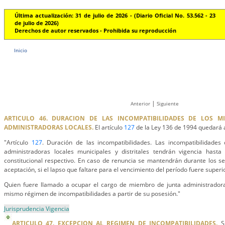
Última actualización: 31 de julio de 2026 - (Diario Oficial No. 53.562 - 23
de julio de 2026)
Derechos de autor reservados - Prohibida su reproducción
Inicio
|
Anterior
Siguiente
ARTICULO 46. DURACION DE LAS INCOMPATIBILIDADES DE LOS M
ADMINISTRADORAS LOCALES.
El artículo
127
de la Ley 136 de 1994 quedará a
"Artículo
127
. Duración de las incompatibilidades. Las incompatibilidade
administradoras locales municipales y distritales tendrán vigencia hasta
constitucional respectivo. En caso de renuncia se mantendrán durante los se
aceptación, si el lapso que faltare para el vencimiento del período fuere superi
Quien fuere llamado a ocupar el cargo de miembro de junta administradora
mismo régimen de incompatibilidades a partir de su posesión."
Jurisprudencia Vigencia
ARTICULO 47. EXCEPCION AL REGIMEN DE INCOMPATIBILIDADES.
Se