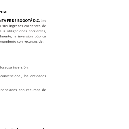
PITAL
TA FE DE BOGOTÁ D.C.
Los
 sus ingresos corrientes de
us obligaciones corrientes,
lmente, la inversión pública
ionamiento con recursos de:
 forzosa inversión;
convencional, las entidades
financiados con recursos de