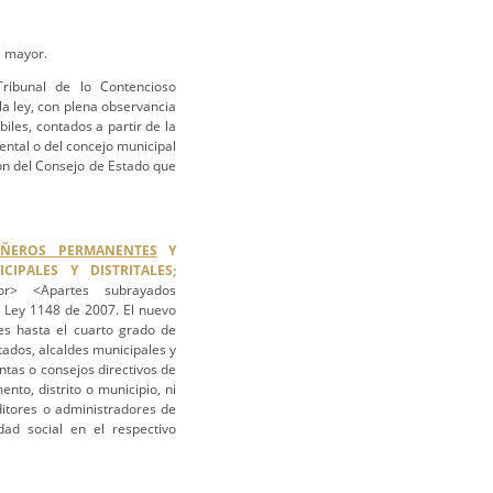
a mayor.
ribunal de lo Contencioso
la ley, con plena observancia
iles, contados a partir de la
ental o del concejo municipal
ión del Consejo de Estado que
ÑEROS PERMANENTES
Y
IPALES Y DISTRITALES;
r> <Apartes subrayados
 Ley 1148 de 2007. El nuevo
tes hasta el cuarto grado de
tados, alcaldes municipales y
untas o consejos directivos de
nto, distrito o municipio, ni
ditores o administradores de
dad social en el respectivo