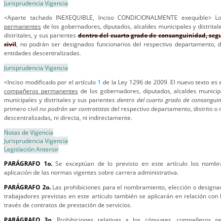
Jurisprudencia Vigencia
<Aparte tachado INEXEQUIBLE, Inciso CONDICIONALMENTE exequible> 
permanentes
de los gobernadores, diputados, alcaldes municipales y distrital
distritales, y sus parientes
dentro del cuarto grado de consanguinidad, seg
civil
, no podrán ser designados funcionarios del respectivo departamento, di
entidades descentralizadas.
Jurisprudencia Vigencia
<Inciso modificado por el artículo
1
de la Ley 1296 de 2009. El nuevo texto es 
compañeros permanentes
de los gobernadores, diputados, alcaldes municipal
municipales y distritales y sus parientes
dentro del cuarto grado de consanguin
primero civil
no podrán ser contratistas
del respectivo departamento, distrito o 
descentralizadas, ni directa, ni indirectamente.
Notas de Vigencia
Jurisprudencia Vigencia
Legislación Anterior
PARÁGRAFO 1o.
Se exceptúan de lo previsto en este artículo los nomb
aplicación de las normas vigentes sobre carrera administrativa.
PARÁGRAFO 2o.
Las prohibiciones para el nombramiento, elección o designac
trabajadores previstas en este artículo también se aplicarán en relación con 
través de contratos de prestación de servicios.
PARÁGRAFO 3o.
Prohibiciones relativas a los cónyuges,
compañeros p