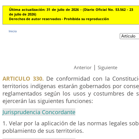
Última actualización: 31 de julio de 2026 - (Diario Oficial No. 53.562 - 23
de julio de 2026)
Derechos de autor reservados - Prohibida su reproducción
Inicio
|
Anterior
Siguiente
ARTICULO 330.
De conformidad con la Constitució
territorios indígenas estarán gobernados por cons
reglamentados según los usos y costumbres de 
ejercerán las siguientes funciones:
Jurisprudencia Concordante
1. Velar por la aplicación de las normas legales sob
poblamiento de sus territorios.