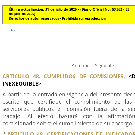
Última actualización: 31 de julio de 2026 - (Diario Oficial No. 53.562 - 23
de julio de 2026)
Derechos de autor reservados - Prohibida su reproducción
Inicio
|
Anterior
Siguiente
ARTICULO 48. CUMPLIDOS DE COMISIONES.
<D
INEXEQUIBLE>
A partir de la entrada en vigencia del presente decr
escrito que certifique el cumplimiento de las
servidores públicos en comisión fuera de la se
trabajo. Al efecto bastará con la afirmación
comisionado sobre el cumplimiento de su encargo.
ARTICULO 49. CERTIFICACIONES DE INDICAD