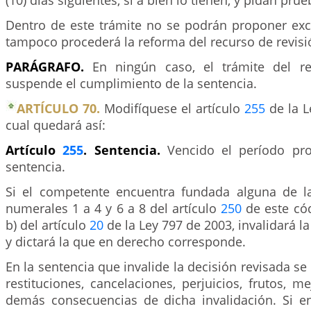
(10) días siguientes, si a bien lo tienen, y pidan prue
Dentro de este trámite no se podrán proponer exc
tampoco procederá la reforma del recurso de revisi
PARÁGRAFO.
En ningún caso, el trámite del re
suspende el cumplimiento de la sentencia.
ARTÍCULO 70.
Modifíquese el artículo
255
de la L
cual quedará así:
Artículo
255
. Sentencia.
Vencido el período pro
sentencia.
Si el competente encuentra fundada alguna de l
numerales 1 a 4 y 6 a 8 del artículo
250
de este códi
b) del artículo
20
de la Ley 797 de 2003, invalidará l
y dictará la que en derecho corresponde.
En la sentencia que invalide la decisión revisada se
restituciones, cancelaciones, perjuicios, frutos, me
demás consecuencias de dicha invalidación. Si e