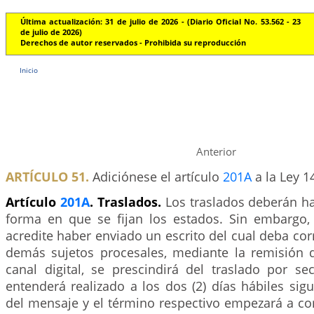
Última actualización: 31 de julio de 2026 - (Diario Oficial No. 53.562 - 23
de julio de 2026)
Derechos de autor reservados - Prohibida su reproducción
Inicio
Anterior
ARTÍCULO 51.
Adiciónese el artículo
201A
a la Ley 1
Artículo
201A
. Traslados.
Los traslados deberán h
forma en que se fijan los estados. Sin embargo
acredite haber enviado un escrito del cual deba corr
demás sujetos procesales, mediante la remisión 
canal digital, se prescindirá del traslado por sec
entenderá realizado a los dos (2) días hábiles sigu
del mensaje y el término respectivo empezará a corr