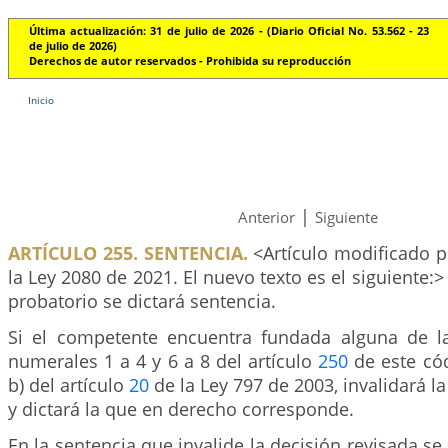
Última actualización: 31 de julio de 2026 - (Diario Oficial No. 53.562 - 23
de julio de 2026)
Derechos de autor reservados - Prohibida su reproducción
Inicio
|
Anterior
Siguiente
ARTÍCULO 255. SENTENCIA.
<Artículo modificado po
la Ley 2080 de 2021. El nuevo texto es el siguiente:
probatorio se dictará sentencia.
Si el competente encuentra fundada alguna de l
numerales 1 a 4 y 6 a 8 del artículo
250
de este códi
b) del artículo
20
de la Ley 797 de 2003, invalidará l
y dictará la que en derecho corresponde.
En la sentencia que invalide la decisión revisada se