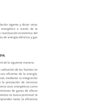
ación vigente y dictar otras
o energético a través de la
la reactivación económica del
cos de energía eléctrica y gas
014.
rá de la siguiente manera:
 utilización de las fuentes no
so eficiente de la energía,
nal, mediante su integración
 la prestación de servicios
n otros usos energéticos como
misiones de gases de efecto
pósitos se busca promover la
mprenden tanto la eficiencia