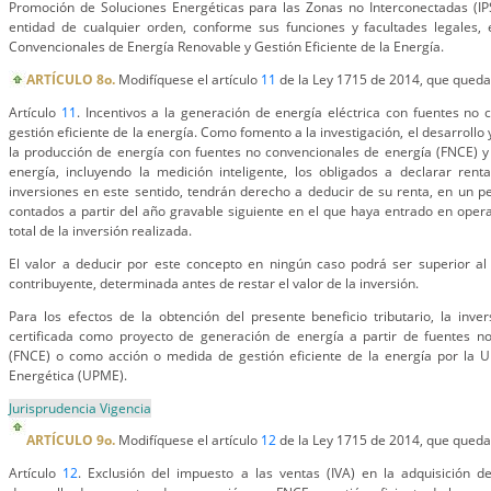
Promoción de Soluciones Energéticas para las Zonas no Interconectadas (IPS
entidad de cualquier orden, conforme sus funciones y facultades legales,
Convencionales de Energía Renovable y Gestión Eficiente de la Energía.
ARTÍCULO 8o.
Modifíquese el artículo
11
de la Ley 1715 de 2014, que queda
Artículo
11
. Incentivos a la generación de energía eléctrica con fuentes no 
gestión eficiente de la energía. Como fomento a la investigación, el desarrollo 
la producción de energía con fuentes no convencionales de energía (FNCE) y d
energía, incluyendo la medición inteligente, los obligados a declarar rent
inversiones en este sentido, tendrán derecho a deducir de su renta, en un 
contados a partir del año gravable siguiente en el que haya entrado en operac
total de la inversión realizada.
El valor a deducir por este concepto en ningún caso podrá ser superior al 
contribuyente, determinada antes de restar el valor de la inversión.
Para los efectos de la obtención del presente beneficio tributario, la inv
certificada como proyecto de generación de energía a partir de fuentes n
(FNCE) o como acción o medida de gestión eficiente de la energía por la 
Energética (UPME).
Jurisprudencia Vigencia
ARTÍCULO 9o.
Modifíquese el artículo
12
de la Ley 1715 de 2014, que queda
Artículo
12
. Exclusión del impuesto a las ventas (IVA) en la adquisición d