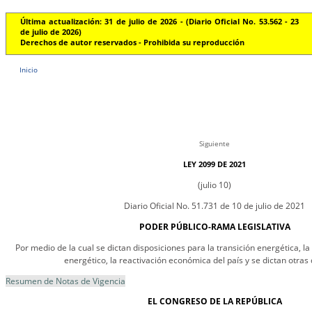
Última actualización: 31 de julio de 2026 - (Diario Oficial No. 53.562 - 23
de julio de 2026)
Derechos de autor reservados - Prohibida su reproducción
Inicio
Siguiente
LEY 2099 DE 2021
(julio 10)
Diario Oficial No. 51.731 de 10 de julio de 2021
PODER PÚBLICO-RAMA LEGISLATIVA
Por medio de la cual se dictan disposiciones para la transición energética, 
energético, la reactivación económica del país y se dictan otras 
Resumen de Notas de Vigencia
EL CONGRESO DE LA REPÚBLICA