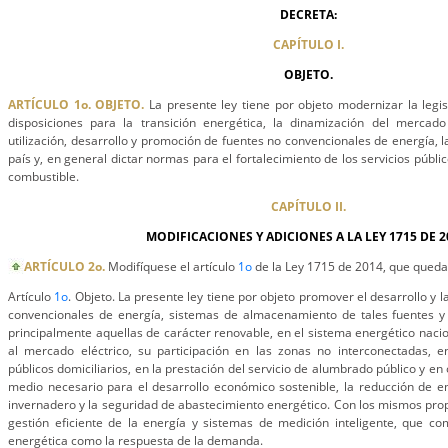
DECRETA:
CAPÍTULO I.
OBJETO.
ARTÍCULO 1o. OBJETO.
La presente ley tiene por objeto modernizar la legisl
disposiciones para la transición energética, la dinamización del mercad
utilización, desarrollo y promoción de fuentes no convencionales de energía, 
país y, en general dictar normas para el fortalecimiento de los servicios públi
combustible.
CAPÍTULO II.
MODIFICACIONES Y ADICIONES A LA LEY 1715 DE 2
ARTÍCULO 2o.
Modifíquese el artículo
1o
de la Ley 1715 de 2014, que queda
Artículo
1o
. Objeto. La presente ley tiene por objeto promover el desarrollo y la
convencionales de energía, sistemas de almacenamiento de tales fuentes y u
principalmente aquellas de carácter renovable, en el sistema energético nacio
al mercado eléctrico, su participación en las zonas no interconectadas, en
públicos domiciliarios, en la prestación del servicio de alumbrado público y e
medio necesario para el desarrollo económico sostenible, la reducción de e
invernadero y la seguridad de abastecimiento energético. Con los mismos pro
gestión eficiente de la energía y sistemas de medición inteligente, que co
energética como la respuesta de la demanda.