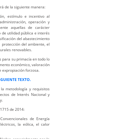
rá de la siguiente manera:
ón, estímulo e incentivo al
administración, operación y
ente aquellas de carácter
de utilidad pública e interés
sificación del abastecimiento
 protección del ambiente, el
turales renovables.
os para su primacía en todo lo
fomento económico, valoración
e expropiación forzosa.
IGUIENTE TEXTO.
la metodología y requisitos
yectos de Interés Nacional y
y.
 1715 de 2014:
 Convencionales de Energía
tricos, la eólica, el calor