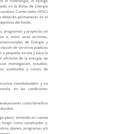
ee el Fonenergía, el Fenoge
hado en la Bolsa de Energía
ercambios Comerciales (ASIC)
ia deberán permanecer en el
bjetivos del fondo.
nes, programas y proyectos en
os a, entre otras acciones,
onvencionales de Energía y
stación de servicios públicos
n a pequeña escala y para la
 eficiente de la energía, de
ar investigación, estudios,
pos sustituidos y costos de
recursos reembolsables y no
antía, en las condiciones
evaluaciones costo-beneficio
oducidos.
rgo plazo, teniendo en cuenta
 fungir como canalizador y.
 otros, planes, programas y/o
nergía.