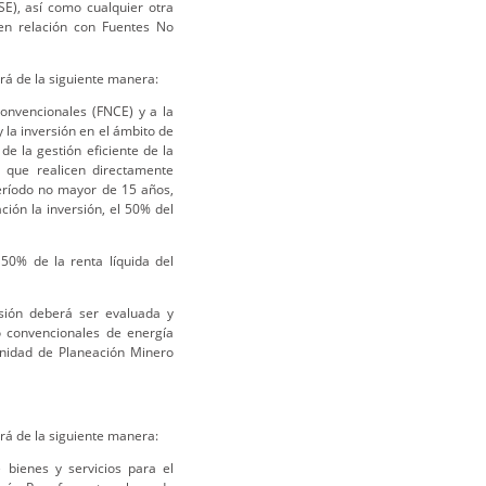
E), así como cualquier otra
 en relación con Fuentes No
rá de la siguiente manera:
convencionales (FNCE) y a la
y la inversión en el ámbito de
e la gestión eficiente de la
a que realicen directamente
período no mayor de 15 años,
ión la inversión, el 50% del
50% de la renta líquida del
ersión deberá ser evaluada y
o convencionales de energía
Unidad de Planeación Minero
rá de la siguiente manera:
e bienes y servicios para el