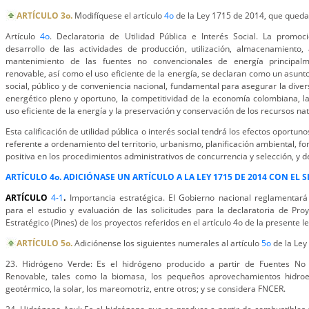
ARTÍCULO 3o.
Modifíquese el artículo
4o
de la Ley 1715 de 2014, que queda
Artículo
4o
. Declaratoria de Utilidad Pública e Interés Social. La promoci
desarrollo de las actividades de producción, utilización, almacenamiento, 
mantenimiento de las fuentes no convencionales de energía principalm
renovable, así como el uso eficiente de la energía, se declaran como un asunto 
social, público y de conveniencia nacional, fundamental para asegurar la diver
energético pleno y oportuno, la competitividad de la economía colombiana, la
uso eficiente de la energía y la preservación y conservación de los recursos na
Esta calificación de utilidad pública o interés social tendrá los efectos oportun
referente a ordenamiento del territorio, urbanismo, planificación ambiental, 
positiva en los procedimientos administrativos de concurrencia y selección, y d
ARTÍCULO 4o. ADICIÓNASE UN ARTÍCULO A LA LEY 1715 DE 2014 CON EL S
ARTÍCULO
4-1
.
Importancia estratégica. El Gobierno nacional reglamentará 
para el estudio y evaluación de las solicitudes para la declaratoria de Pro
Estratégico (Pines) de los proyectos referidos en el artículo 4o de la presente le
ARTÍCULO 5o.
Adiciónense los siguientes numerales al artículo
5o
de la Ley
23. Hidrógeno Verde: Es el hidrógeno producido a partir de Fuentes No
Renovable, tales como la biomasa, los pequeños aprovechamientos hidroeléc
geotérmico, la solar, los mareomotriz, entre otros; y se considera FNCER.