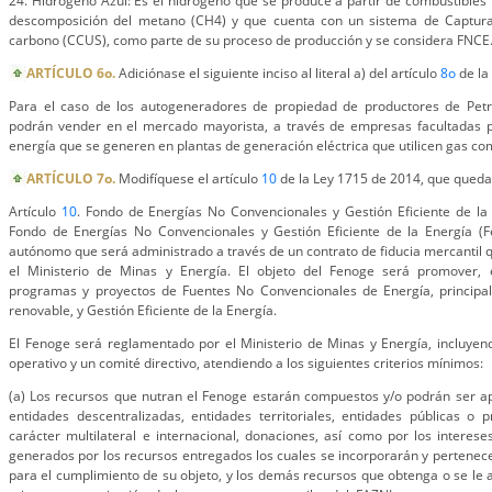
24. Hidrógeno Azul: Es el hidrógeno que se produce a partir de combustibles f
descomposición del metano (CH4) y que cuenta con un sistema de Captur
carbono (CCUS), como parte de su proceso de producción y se considera FNCE
ARTÍCULO 6o.
Adiciónase el siguiente inciso al literal a) del artículo
8o
de la
Para el caso de los autogeneradores de propiedad de productores de Petr
podrán vender en el mercado mayorista, a través de empresas facultadas p
energía que se generen en plantas de generación eléctrica que utilicen gas co
ARTÍCULO 7o.
Modifíquese el artículo
10
de la Ley 1715 de 2014, que queda
Artículo
10
. Fondo de Energías No Convencionales y Gestión Eficiente de la
Fondo de Energías No Convencionales y Gestión Eficiente de la Energía (
autónomo que será administrado a través de un contrato de fiducia mercantil 
el Ministerio de Minas y Energía. El objeto del Fenoge será promover, e
programas y proyectos de Fuentes No Convencionales de Energía, principa
renovable, y Gestión Eficiente de la Energía.
El Fenoge será reglamentado por el Ministerio de Minas y Energía, incluyen
operativo y un comité directivo, atendiendo a los siguientes criterios mínimos:
(a) Los recursos que nutran el Fenoge estarán compuestos y/o podrán ser ap
entidades descentralizadas, entidades territoriales, entidades públicas o 
carácter multilateral e internacional, donaciones, así como por los interese
generados por los recursos entregados los cuales se incorporarán y pertene
para el cumplimiento de su objeto, y los demás recursos que obtenga o se le as