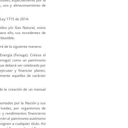
ósiles, especialmente por la
a, uso y almacenamiento de
.
 Ley 1715 de 2014:
óleo y/o Gas Natural, estos
ara ello, sus excedentes de
mbustible.
rá de la siguiente manera:
 Energía (Fenoge). Créese el
Fenoge) como un patrimonio
que deberá ser celebrado por
jecutar y financiar planes,
lmente aquellas de carácter
do la creación de un manual
ortados por la Nación y sus
privadas, por organismos de
s y rendimientos financieros
cerán al patrimonio autónomo
ignen a cualquier título. Así