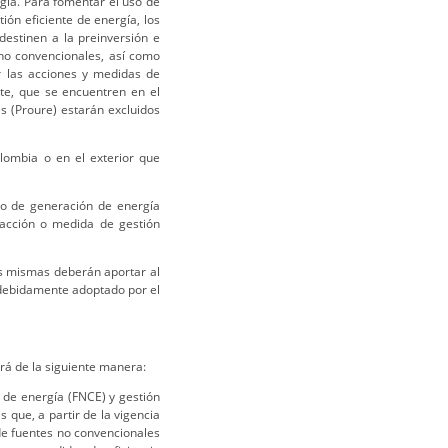
gía. Para fomentar el uso de
ón eficiente de energía, los
destinen a la preinversión e
s no convencionales, así como
r las acciones y medidas de
nte, que se encuentren en el
s (Proure) estarán excluidos
olombia o en el exterior que
cto de generación de energía
 acción o medida de gestión
las mismas deberán aportar al
 debidamente adoptado por el
rá de la siguiente manera:
 de energía (FNCE) y gestión
s que, a partir de la vigencia
de fuentes no convencionales