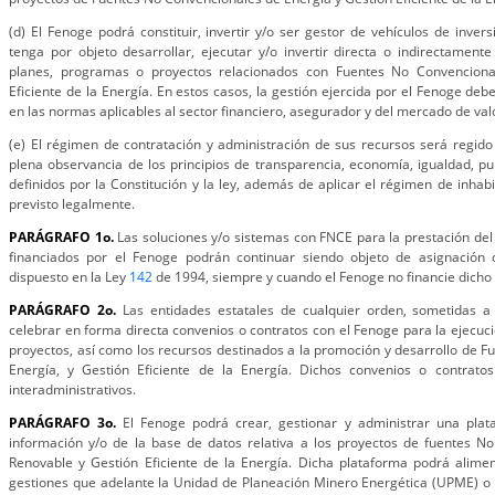
(d) El Fenoge podrá constituir, invertir y/o ser gestor de vehículos de inver
tenga por objeto desarrollar, ejecutar y/o invertir directa o indirectament
planes, programas o proyectos relacionados con Fuentes No Convenciona
Eficiente de la Energía. En estos casos, la gestión ejercida por el Fenoge de
en las normas aplicables al sector financiero, asegurador y del mercado de val
(e) El régimen de contratación y administración de sus recursos será regido
plena observancia de los principios de transparencia, economía, igualdad, pub
definidos por la Constitución y la ley, además de aplicar el régimen de inhab
previsto legalmente.
PARÁGRAFO 1o.
Las soluciones y/o sistemas con FNCE para la prestación del 
financiados por el Fenoge podrán continuar siendo objeto de asignación 
dispuesto en la Ley
142
de 1994, siempre y cuando el Fenoge no financie dich
PARÁGRAFO 2o.
Las entidades estatales de cualquier orden, sometidas a
celebrar en forma directa convenios o contratos con el Fenoge para la ejecuc
proyectos, así como los recursos destinados a la promoción y desarrollo de 
Energía, y Gestión Eficiente de la Energía. Dichos convenios o contrato
interadministrativos.
PARÁGRAFO 3o.
El Fenoge podrá crear, gestionar y administrar una plat
información y/o de la base de datos relativa a los proyectos de fuentes N
Renovable y Gestión Eficiente de la Energía. Dicha plataforma podrá alimen
gestiones que adelante la Unidad de Planeación Minero Energética (UPME) o el 