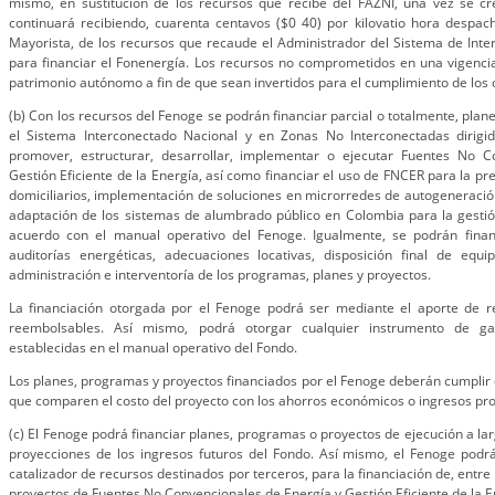
mismo, en sustitución de los recursos que recibe del FAZNI, una vez se cr
continuará recibiendo, cuarenta centavos ($0 40) por kilovatio hora despac
Mayorista, de los recursos que recaude el Administrador del Sistema de Int
para financiar el Fonenergía. Los recursos no comprometidos en una vigenc
patrimonio autónomo a fin de que sean invertidos para el cumplimiento de los o
(b) Con los recursos del Fenoge se podrán financiar parcial o totalmente, pla
el Sistema Interconectado Nacional y en Zonas No Interconectadas dirigid
promover, estructurar, desarrollar, implementar o ejecutar Fuentes No C
Gestión Eficiente de la Energía, así como financiar el uso de FNCER para la pre
domiciliarios, implementación de soluciones en microrredes de autogeneració
adaptación de los sistemas de alumbrado público en Colombia para la gestión
acuerdo con el manual operativo del Fenoge. Igualmente, se podrán financi
auditorías energéticas, adecuaciones locativas, disposición final de equi
administración e interventoría de los programas, planes y proyectos.
La financiación otorgada por el Fenoge podrá ser mediante el aporte de 
reembolsables. Así mismo, podrá otorgar cualquier instrumento de gar
establecidas en el manual operativo del Fondo.
Los planes, programas y proyectos financiados por el Fenoge deberán cumplir 
que comparen el costo del proyecto con los ahorros económicos o ingresos pr
(c) El Fenoge podrá financiar planes, programas o proyectos de ejecución a la
proyecciones de los ingresos futuros del Fondo. Así mismo, el Fenoge podrá
catalizador de recursos destinados por terceros, para la financiación de, entre
proyectos de Fuentes No Convencionales de Energía y Gestión Eficiente de la E