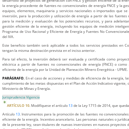
desarrollo de proyectos de generación con FNCE y gestión eficiente de la ener
la energía procedente de fuentes no convencionales de energía FNCE y la gesti
equipos, elementos, maquinaria y servicios nacionales o importados que se 
inversión, para la producción y utilización de energía a partir de las fuente
para la medición y evaluación de los potenciales recursos, y para adelanta
gestión eficiente de la energía, incluyendo los equipos de medición intelige
Programa de Uso Racional y Eficiente de Energía y Fuentes No Convencionale
del IVA.
Este beneficio también será aplicable a todos los servicios prestados en C
tengan la misma destinación prevista en el inciso anterior.
Para tal efecto, la inversión deberá ser evaluada y certificada como proye
eléctrica a partir de fuentes no convencionales de energía (FNCE) o como
eficiente de la energía por la Unidad de Planeación Minero Energética - UPME.
PARÁGRAFO
, En el caso de acciones y medidas de eficiencia de la energía, 
cumplimiento de las metas dispuestas en el Plan de Acción Indicativo vigente,
Ministerio de Minas y Energía.
Jurisprudencia Vigencia
ARTÍCULO 10.
Modifíquese el artículo
13
de la Ley 1715 de 2014, que queda
Artículo
13
. Instrumentos para la promoción de las fuentes no convencionales
eficiente de la energía. Incentivo arancelario. Las personas naturales o jurídica
de la presente ley, sean titulares de nuevas inversiones en nuevos proyectos 