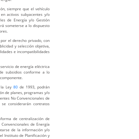
sión, siempre que el vehículo
e en activos subyacentes y/o
les de Energía y/o Gestión
berá someterse a lo dispuesto
ores.
 por el derecho privado, con
licidad y selección objetiva,
ilidades e incompatibilidades
servicio de energía eléctrica
de subsidios conforme a lo
o componente.
 la Ley
80
de 1993, podrán
ión de planes, programas y/o
Fuentes No Convencionales de
s se considerarán contratos
aforma de centralización de
o Convencionales de Energía
tarse de la información y/o
Instituto de Planificación y