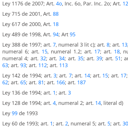
Ley 1176 de 2007; Art.
4o
, Inc. 6o, Par. Inc. 2o; Art.
1
Ley 715 de 2001, Art.
88
Ley 617 de 2000, Art.
18
Ley 489 de 1998, Art.
94
; Art
95
Ley 388 de 1997; art.
7
, numeral 3 lit c); art.
8
; art.
13
numeral 6; art.
15
, numeral 1.2; art.
17
; art.
18
, n
numeral 4; art.
32
; art.
34
; art.
35
; art.
39
; art.
51
; a
63
; art.
93
; art.
112
; art.
113
Ley 142 de 1994; art.
3
; art.
7
; art.
14
; art.
15
; art.
17
62
; art.
65
; art.
81
; art.
166
; art.
187
Ley 136 de 1994; art.
1
; art.
3
Ley 128 de 1994; art.
4
, numeral 2; art.
14
, literal d)
Ley
99
de 1993
Ley 60 de 1993; art.
1
; art.
2
, numeral 5; art.
5
; art.
3