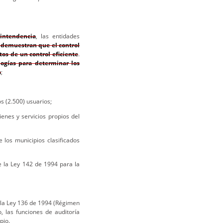
rintendencia
, las entidades
 demuestran que el control
tos de un control eficiente
.
ogías para determinar los
a
;
s (2.500) usuarios;
enes y servicios propios del
los municipios clasificados
 la Ley 142 de 1994 para la
 la Ley 136 de 1994 (Régimen
, las funciones de auditoría
pio.