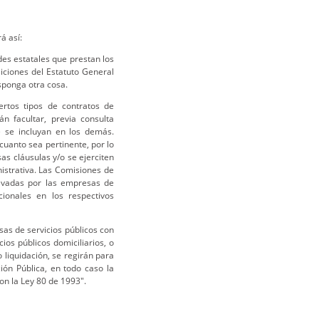
á así:
des estatales que prestan los
siciones del Estatuto General
isponga otra cosa.
ertos tipos de contratos de
n facultar, previa consulta
e se incluyan en los demás.
 cuanto sea pertinente, por lo
sas cláusulas y/o se ejerciten
nistrativa. Las Comisiones de
levadas por las empresas de
cionales en los respectivos
sas de servicios públicos con
ios públicos domiciliarios, o
 liquidación, se regirán para
ión Pública, en todo caso la
on la Ley 80 de 1993".