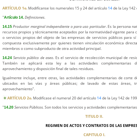
ARTÍCULO 1o.
Modifícanse los numerales 15 y 24 del artículo
14
de la Ley 142 
"
Definiciones
.
Artículo 14.
Productor marginal independiente o para uso particular
. Es la persona nat
14.15
recursos propios y técnicamente aceptados por la normatividad vigente para c
o servicios propios del objeto de las empresas de servicios públicos para s
compuesta exclusivamente por quienes tienen vinculación económica directa 
miembros o como subproducto de otra actividad principal.
Servicio público de aseo.
Es el servicio de recolección municipal de resi
14.24
También se aplicará esta ley a las actividades complementarias de 
aprovechamiento y disposición final de tales residuos.
Igualmente incluye, entre otras, las actividades complementarias de corte 
ubicados en las vías y áreas públicas; de lavado de estas áreas, tra
aprovechamiento".
ARTÍCULO 2o.
Modifícase el numeral 20 del artículo
14
de la Ley 142 de 199
"
Servicios Públicos.
Son todos los servicios y actividades complementarias a
14.20
TITULO II.
REGIMEN DE ACTOS Y CONTRATOS DE LAS EMPRES
CAPITULO I.