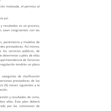
ión motivada, el permiso al
rá así:
 y resultados es un proceso,
as sean congruentes con las
res, parámetros y modelos de
dades prestadoras. Así mismo,
 los servicios públicos, de
 de determinar cuáles de ellas
Superintendencia de Servicios
 regulación tendrán un plazo
 categorías de clasificación
 personas prestadoras de los
seis (6) meses siguientes a la
ación.
stión y resultados de corto,
bre ellas. Este plan deberá
nido por las comisiones de