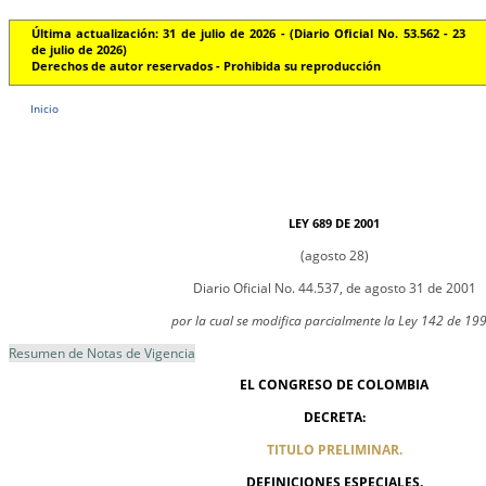
Última actualización: 31 de julio de 2026 - (Diario Oficial No. 53.562 - 23
de julio de 2026)
Derechos de autor reservados - Prohibida su reproducción
Inicio
LEY 689 DE 2001
(agosto 28)
Diario Oficial No. 44.537, de agosto 31 de 2001
por la cual se modifica parcialmente la Ley 142 de 199
Resumen de Notas de Vigencia
EL CONGRESO DE COLOMBIA
DECRETA:
TITULO PRELIMINAR.
DEFINICIONES ESPECIALES.