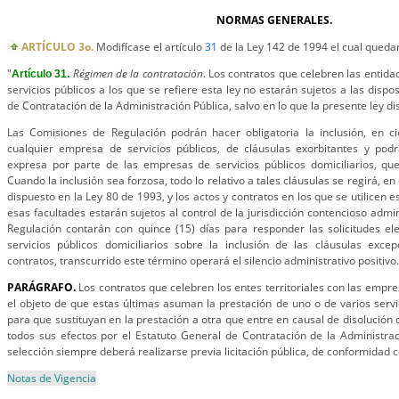
NORMAS GENERALES.
ARTÍCULO 3o.
Modifícase el artículo
31
de la Ley 142 de 1994 el cual quedar
"
Régimen de la contratación
. Los contratos que celebren las entida
Artículo 31.
servicios públicos a los que se refiere esta ley no estarán sujetos a las dispo
de Contratación de la Administración Pública, salvo en lo que la presente ley d
Las Comisiones de Regulación podrán hacer obligatoria la inclusión, en ci
cualquier empresa de servicios públicos, de cláusulas exorbitantes y podrá
expresa por parte de las empresas de servicios públicos domiciliarios, qu
Cuando la inclusión sea forzosa, todo lo relativo a tales cláusulas se regirá, en
dispuesto en la Ley 80 de 1993, y los actos y contratos en los que se utilicen e
esas facultades estarán sujetos al control de la jurisdicción contencioso admi
Regulación contarán con quince (15) días para responder las solicitudes e
servicios públicos domiciliarios sobre la inclusión de las cláusulas excep
contratos, transcurrido este término operará el silencio administrativo positivo.
PARÁGRAFO.
Los contratos que celebren los entes territoriales con las empre
el objeto de que estas últimas asuman la prestación de uno o de varios servic
para que sustituyan en la prestación a otra que entre en causal de disolución o
todos sus efectos por el Estatuto General de Contratación de la Administrac
selección siempre deberá realizarse previa licitación pública, de conformidad c
Notas de Vigencia