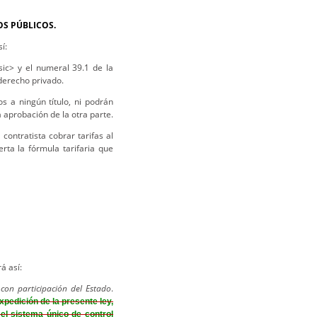
OS PÚBLICOS.
í:
ic> y el numeral 39.1 de la
 derecho privado.
s a ningún título, ni podrán
a aprobación de la otra parte.
contratista cobrar tarifas al
rta la fórmula tarifaria que
á así:
 con participación del Estado
.
xpedición de la presente ley,
el sistema único de control