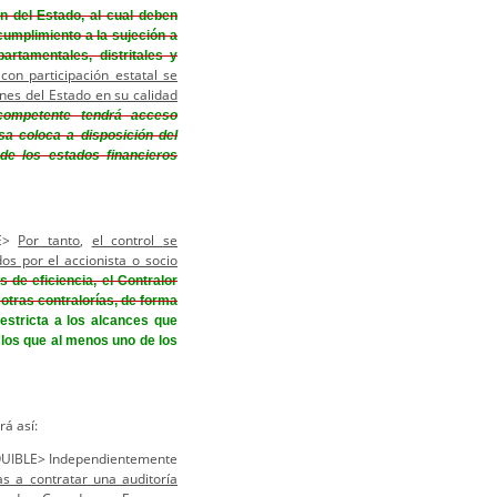
ón del Estado, al cual deben
cumplimiento a la sujeción a
rtamentales, distritales y
con participación estatal se
ones del Estado en su calidad
 competente tendrá acceso
sa coloca a disposición del
de los estados financieros
LE>
Por tanto
,
el control se
os por el accionista o socio
 de eficiencia, el Contralor
otras contralorías, de forma
estricta a los alcances que
n los que al menos uno de los
rá así:
IBLE> Independientemente
as a contratar una auditoría