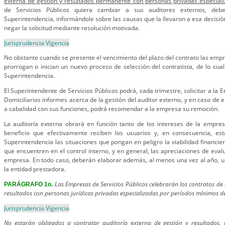
externa de gestión y resultados permanente con personas privadas especial
de Servicios Públicos quiera cambiar a sus auditores externos, debe
Superintendencia, informándole sobre las causas que la llevaron a esa decisió
negar la solicitud mediante resolución motivada.
Jurisprudencia Vigencia
No obstante cuando se presente el vencimiento del plazo del contrato las empr
prorrogan o inician un nuevo proceso de selección del contratista, de lo cua
Superintendencia.
El Superintendente de Servicios Públicos podrá, cada trimestre, solicitar a la 
Domiciliarios informes acerca de la gestión del auditor externo, y en caso de
a cabalidad con sus funciones, podrá recomendar a la empresa su remoción.
La auditoría externa obrará en función tanto de los intereses de la empre
beneficio que efectivamente reciben los usuarios y, en consecuencia, es
Superintendencia las situaciones que pongan en peligro la viabilidad financie
que encuentren en el control interno, y en general, las apreciaciones de eval
empresa. En todo caso, deberán elaborar además, al menos una vez al año, u
la entidad prestadora.
Las Empresas de Servicios Públicos celebrarán los contratos de 
PARÁGRAFO 1o.
resultados con personas jurídicas privadas especializadas por períodos mínimos d
Jurisprudencia Vigencia
No estarán obligados a contratar auditoría externa de gestión y resultados, l