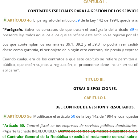
CAPITULO II.
CONTRATOS ESPECIALES PARA LA GESTIÓN DE LOS SERVICI
ARTÍCULO 4o.
El parágrafo del artículo
39
de la Ley 142 de 1994, quedará as
"Parágrafo.
Salvo los contratos de que tratan el parágrafo del artículo
39
<s
presente ley, todos aquellos a los que se refiere este artículo se regirán por el
Los que contemplan los numerales 39.1, 39.2 y el 39.3 no podrán ser cedido
darse como garantía, ni ser objeto de ningún otro contrato, sin previa y expres
Cuando cualquiera de los contratos a que este capítulo se refiere permitan al 
público, que estén sujetas a regulación, el proponente debe incluir en su ofe
aplicaría".
TITULO III.
OTRAS DISPOSICIONES.
CAPITULO I.
DEL CONTROL DE GESTIÓN Y RESULTADOS.
ARTÍCULO 5o.
Modifícase el artículo
50
de la Ley 142 de 1994 el cual quedar
Control fiscal en las empresas de servicios públicos domiciliarios
"Artículo 50.
<Aparte tachado INEXEQUIBLE>
Dentro de los tres (3) meses siguientes a la e
el Contralor General de la República expedirá el reglamento general sobre 