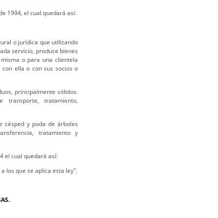
de 1994, el cual quedará así:
ural o jurídica que utilizando
ada servicio, produce bienes
í misma o para una clientela
con ella o con sus socios o
duos, principalmente sólidos.
transporte, tratamiento,
de césped y poda de árboles
nsferencia, tratamiento y
4 el cual quedará así:
 los que se aplica esta ley".
AS.