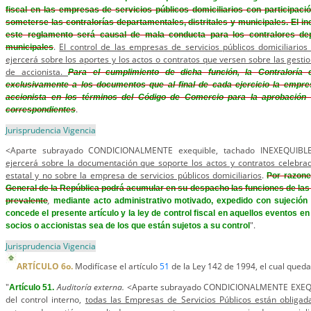
fiscal en las empresas de servicios públicos domiciliarios con participaci
someterse las contralorías departamentales, distritales y municipales. El in
este reglamento será causal de mala conducta para los contralores depa
.
El control de las empresas de servicios públicos domiciliarios 
municipales
ejercerá sobre los aportes y los actos o contratos que versen sobre las gesti
de accionista.
Para el cumplimiento de dicha función, la Contraloría
exclusivamente a los documentos que al final de cada ejercicio la empre
accionista en los términos del Código de Comercio para la aprobación 
.
correspondientes
Jurisprudencia Vigencia
<Aparte subrayado CONDICIONALMENTE exequible, tachado INEXEQUIB
ejercerá sobre la documentación que soporte los actos y contratos celebrad
estatal y no sobre la empresa de servicios públicos domiciliarios
.
Por razones
General de la República podrá acumular en su despacho las funciones de las 
,
prevalente
mediante acto administrativo motivado, expedido con sujeción 
concede el presente artículo y la ley de control fiscal en aquellos eventos e
".
socios o accionistas sea de los que están sujetos a su control
Jurisprudencia Vigencia
ARTÍCULO 6o.
Modifícase el artículo
51
de la Ley 142 de 1994, el cual queda
"
Auditoría externa.
<Aparte subrayado CONDICIONALMENTE EXEQU
Artículo 51.
del control interno,
todas las Empresas de Servicios Públicos están obligad