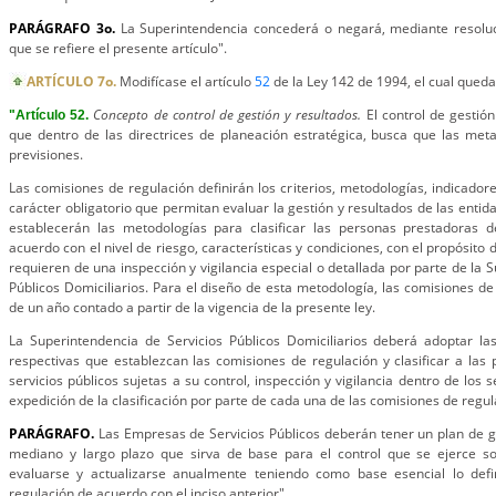
PARÁGRAFO 3o.
La Superintendencia concederá o negará, mediante resoluc
que se refiere el presente artículo".
ARTÍCULO 7o.
Modifícase el artículo
52
de la Ley 142 de 1994, el cual queda
Concepto de control de gestión y resultados.
El control de gestión
"Artículo 52.
que dentro de las directrices de planeación estratégica, busca que las met
previsiones.
Las comisiones de regulación definirán los criterios, metodologías, indicado
carácter obligatorio que permitan evaluar la gestión y resultados de las enti
establecerán las metodologías para clasificar las personas prestadoras de
acuerdo con el nivel de riesgo, características y condiciones, con el propósito
requieren de una inspección y vigilancia especial o detallada por parte de la 
Públicos Domiciliarios. Para el diseño de esta metodología, las comisiones de
de un año contado a partir de la vigencia de la presente ley.
La Superintendencia de Servicios Públicos Domiciliarios deberá adoptar las
respectivas que establezcan las comisiones de regulación y clasificar a las
servicios públicos sujetas a su control, inspección y vigilancia dentro de los 
expedición de la clasificación por parte de cada una de las comisiones de regul
PARÁGRAFO.
Las Empresas de Servicios Públicos deberán tener un plan de ge
mediano y largo plazo que sirva de base para el control que se ejerce so
evaluarse y actualizarse anualmente teniendo como base esencial lo defi
regulación de acuerdo con el inciso anterior".