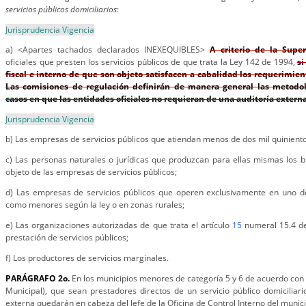
servicios públicos domiciliarios
:
Jurisprudencia Vigencia
a) <Apartes tachados declarados INEXEQUIBLES>
A criterio de la Supe
oficiales que presten los servicios públicos de que trata la Ley 142 de 1994,
si
fiscal e interno de que son objeto satisfacen a cabalidad los requerimien
Las comisiones de regulación definirán de manera general las metodol
casos en que las entidades oficiales no requieran de una auditoría extern
Jurisprudencia Vigencia
b) Las empresas de servicios públicos que atiendan menos de dos mil quiniento
c) Las personas naturales o jurídicas que produzcan para ellas mismas los bi
objeto de las empresas de servicios públicos;
d) Las empresas de servicios públicos que operen exclusivamente en uno de 
como menores según la ley o en zonas rurales;
e) Las organizaciones autorizadas de que trata el artículo
15
numeral 15.4 de
prestación de servicios públicos;
f) Los productores de servicios marginales.
PARÁGRAFO 2o.
En los municipios menores de categoría 5 y 6 de acuerdo con
Municipal), que sean prestadores directos de un servicio público domiciliario
externa quedarán en cabeza del Jefe de la Oficina de Control Interno del munici