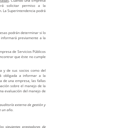
izadas
. Cuando una Empresa
rá solicitar permiso a la
n. La Superintendencia podrá
esas podrán determinar si lo
l informará previamente a la
Empresa de Servicios Públicos
 encontrar que éste no cumple
sa y de sus socios como del
tá obligada a informar a la
ra de una empresa, las fallas
uación sobre el manejo de la
na evaluación del manejo de
auditoría externa de gestión y
e un año.
os siguientes prestadores de