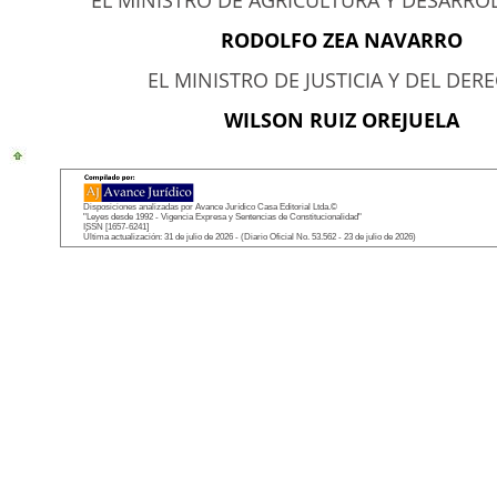
EL MINISTRO DE AGRICULTURA Y DESARRO
RODOLFO ZEA NAVARRO
EL MINISTRO DE JUSTICIA Y DEL DER
WILSON RUIZ OREJUELA
Disposiciones analizadas por Avance Jurídico Casa Editorial Ltda.©
"Leyes desde 1992 - Vigencia Expresa y Sentencias de Constitucionalidad"
ISSN [1657-6241]
Última actualización: 31 de julio de 2026 - (Diario Oficial No. 53.562 - 23 de julio de 2026)