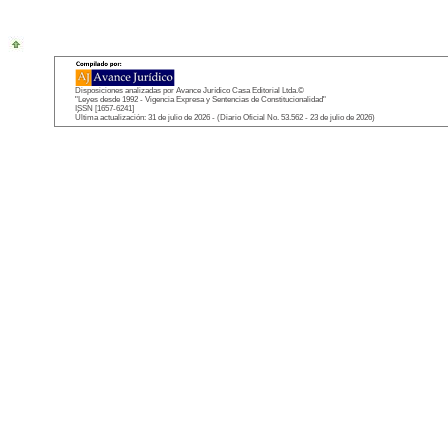
Disposiciones analizadas por Avance Jurídico Casa Editorial Ltda.©
"Leyes desde 1992 - Vigencia Expresa y Sentencias de Constitucionalidad"
ISSN [1657-6241]
Última actualización: 31 de julio de 2026 - (Diario Oficial No. 53.562 - 23 de julio de 2026)