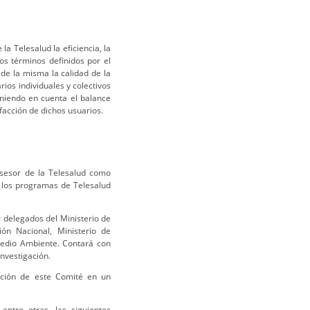
la Telesalud la eficiencia, la
 los términos definidos por el
 de la misma la calidad de la
rios individuales y colectivos
eniendo en cuenta el balance
sfacción de dichos usuarios.
sesor de la Telesalud como
e los programas de Telesalud
delegados del Ministerio de
ión Nacional, Ministerio de
 Medio Ambiente. Contará con
investigación.
ación de este Comité en un
entre otras, las siguientes