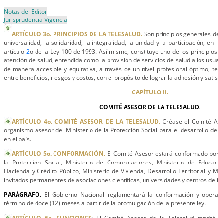
Notas del Editor
Jurisprudencia Vigencia
ARTÍCULO 3o. PRINCIPIOS DE LA TELESALUD.
Son principios generales de 
universalidad, la solidaridad, la integralidad, la unidad y la participación, en
artículo
2
o de la Ley 100 de 1993. Así mismo, constituye uno de los principios
atención de salud, entendida como la provisión de servicios de salud a los usua
de manera accesible y equitativa, a través de un nivel profesional óptimo, t
entre beneficios, riesgos y costos, con el propósito de lograr la adhesión y sati
CAPÍTULO II.
COMITÉ ASESOR DE LA TELESALUD.
ARTÍCULO 4o. COMITÉ ASESOR DE LA TELESALUD.
Créase el Comité A
organismo asesor del Ministerio de la Protección Social para el desarrollo d
en el país.
ARTÍCULO 5o. CONFORMACIÓN.
El Comité Asesor estará conformado por 
la Protección Social, Ministerio de Comunicaciones, Ministerio de Educac
Hacienda y Crédito Público, Ministerio de Vivienda, Desarrollo Territorial y
invitados permanentes de asociaciones científicas, universidades y centros de 
PARÁGRAFO.
El Gobierno Nacional reglamentará la conformación y oper
término de doce (12) meses a partir de la promulgación de la presente ley.
ARTÍCULO 6o. FUNCIONES
: El Comité Asesor de la Telesalud tendrá, 