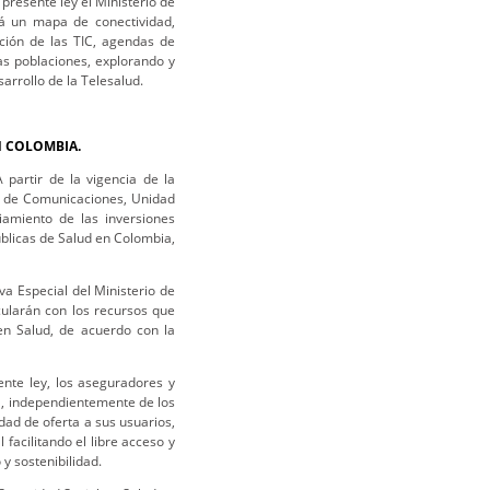
 presente ley el Ministerio de
rá un mapa de conectividad,
ación de las TIC, agendas de
las poblaciones, explorando y
arrollo de la Telesalud.
N COLOMBIA.
 partir de la vigencia de la
o de Comunicaciones, Unidad
ciamiento de las inversiones
úblicas de Salud en Colombia,
a Especial del Ministerio de
cularán con los recursos que
en Salud, de acuerdo con la
ente ley, los aseguradores y
a, independientemente de los
dad de oferta a sus usuarios,
facilitando el libre acceso y
 y sostenibilidad.