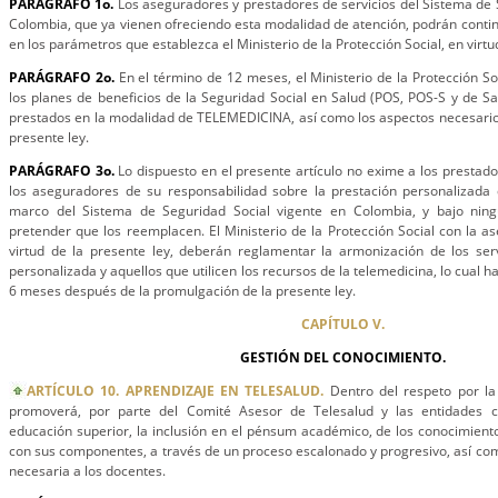
PARÁGRAFO 1o.
Los aseguradores y prestadores de servicios del Sistema de 
Colombia, que ya vienen ofreciendo esta modalidad de atención, podrán cont
en los parámetros que establezca el Ministerio de la Protección Social, en virtu
PARÁGRAFO 2o.
En el término de 12 meses, el Ministerio de la Protección Soc
los planes de beneficios de la Seguridad Social en Salud (POS, POS-S y de Sal
prestados en la modalidad de TELEMEDICINA, así como los aspectos necesario
presente ley.
PARÁGRAFO 3o.
Lo dispuesto en el presente artículo no exime a los prestado
los aseguradores de su responsabilidad sobre la prestación personalizada d
marco del Sistema de Seguridad Social vigente en Colombia, y bajo ning
pretender que los reemplacen. El Ministerio de la Protección Social con la a
virtud de la presente ley, deberán reglamentar la armonización de los se
personalizada y aquellos que utilicen los recursos de la telemedicina, lo cual
6 meses después de la promulgación de la presente ley.
CAPÍTULO V.
GESTIÓN DEL CONOCIMIENTO.
ARTÍCULO 10. APRENDIZAJE EN TELESALUD.
Dentro del respeto por la 
promoverá, por parte del Comité Asesor de Telesalud y las entidades 
educación superior, la inclusión en el pénsum académico, de los conocimien
con sus componentes, a través de un proceso escalonado y progresivo, así com
necesaria a los docentes.