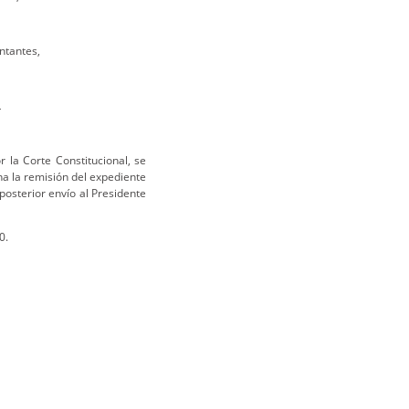
ntantes,
L
 la Corte Constitucional, se
na la remisión del expediente
 posterior envío al Presidente
0.