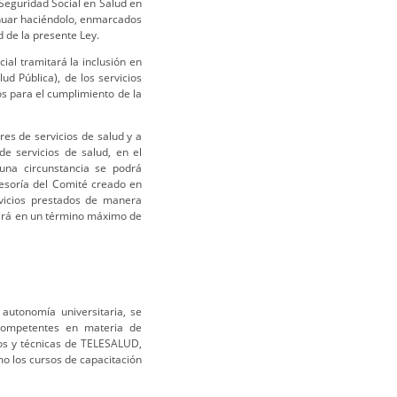
Seguridad Social en Salud en
inuar haciéndolo, enmarcados
d de la presente Ley.
ial tramitará la inclusión en
ud Pública), de los servicios
s para el cumplimiento de la
res de servicios de salud y a
e servicios de salud, en el
una circunstancia se podrá
sesoría del Comité creado en
rvicios prestados de manera
 hará en un término máximo de
autonomía universitaria, se
competentes en materia de
tos y técnicas de TELESALUD,
o los cursos de capacitación