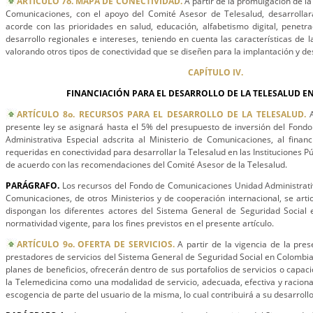
ARTÍCULO 7o. MAPA DE CONECTIVIDAD.
A partir de la promulgación de la
Comunicaciones, con el apoyo del Comité Asesor de Telesalud, desarrolla
acorde con las prioridades en salud, educación, alfabetismo digital, penetr
desarrollo regionales e intereses, teniendo en cuenta las características de 
valorando otros tipos de conectividad que se diseñen para la implantación y des
CAPÍTULO IV.
FINANCIACIÓN PARA EL DESARROLLO DE LA TELESALUD E
ARTÍCULO 8o. RECURSOS PARA EL DESARROLLO DE LA TELESALUD.
A
presente ley se asignará hasta el 5% del presupuesto de inversión del Fond
Administrativa Especial adscrita al Ministerio de Comunicaciones, al finan
requeridas en conectividad para desarrollar la Telesalud en las Instituciones P
de acuerdo con las recomendaciones del Comité Asesor de la Telesalud.
PARÁGRAFO.
Los recursos del Fondo de Comunicaciones Unidad Administrativ
Comunicaciones, de otros Ministerios y de cooperación internacional, se arti
dispongan los diferentes actores del Sistema General de Seguridad Social 
normatividad vigente, para los fines previstos en el presente artículo.
ARTÍCULO 9o. OFERTA DE SERVICIOS.
A partir de la vigencia de la pres
prestadores de servicios del Sistema General de Seguridad Social en Colombi
planes de beneficios, ofrecerán dentro de sus portafolios de servicios o capaci
la Telemedicina como una modalidad de servicio, adecuada, efectiva y racional 
escogencia de parte del usuario de la misma, lo cual contribuirá a su desarrollo