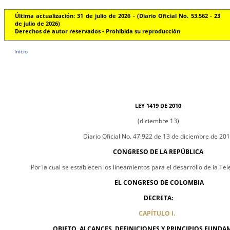
Última actualización: 31 de julio de 2026 - (Diario Oficial No. 53.562 - 23
de julio de 2026)
Derechos de autor reservados - Prohibida su reproducción
Inicio
LEY 1419 DE 2010
(diciembre 13)
Diario Oficial No. 47.922 de 13 de diciembre de 20
CONGRESO DE LA REPÚBLICA
Por la cual se establecen los lineamientos para el desarrollo de la Te
EL CONGRESO DE COLOMBIA
DECRETA:
CAPÍTULO I.
OBJETO, ALCANCES, DEFINICIONES Y PRINCIPIOS FUND