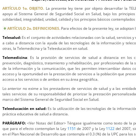
ARTÍCULO 1o. OBJETO.
La presente ley tiene por objeto desarrollar la T
apoyo al Sistema General de Seguridad Social en Salud, bajo los principios d
solidaridad, integralidad, unidad, calidad y los principios básicos contemplados 
ARTÍCULO 2o. DEFINICIONES.
Para efectos de la presente ley, se adoptan l
Telesalud:
Es el conjunto de actividades relacionadas con la salud, servicios y
a cabo a distancia con la ayuda de las tecnologías de la información y teleco
otras, la Telemedicina y la Teleeducación en salud.
Telemedicina
: Es la provisión de servicios de salud a distancia en los
prevención, diagnóstico, tratamiento y rehabilitación, por profesionales de la 
de la información y la comunicación, que les permiten intercambiar datos con 
acceso y la oportunidad en la prestación de servicios a la población que presen
acceso a los servicios o de ambos en su área geográfica.
Lo anterior no exime a los prestadores de servicios de salud y a las entida
tales servicios de su responsabilidad de priorizar la prestación personalizada
marco del Sistema General de Seguridad Social en Salud.
Teleeducación en salud:
Es la utilización de las tecnologías de la informaci
práctica educativa de salud a distancia.
PARÁGRAFO:
<Ver Notas del Editor> Téngase igualmente como texto de la pr
que para el efecto contemplan la Ley
1151
de 2007 y la Ley
1122
del 2007, s
en el Plan Nacional de Desarrollo que contempla el 0.3 (%) de la UPC para los 