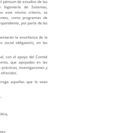
l pénsum de estudios de las
Ingeniería de Sistemas,
Con este mismo criterio, se
entes, como programas de
spondiente, por parte de las
omentarán la enseñanza de la
o social obligatorio, en las
ial, con el apoyo del Comité
iento, que apoyadas en las
prácticas, investigaciones y
 ofrecidos.
eroga aquellas que le sean
,
lica,
tes,