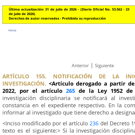
Última actualización: 31 de julio de 2026 - (Diario Oficial No. 53.562 - 23
de julio de 2026)
Derechos de autor reservados - Prohibida su reproducción
Inicio
|
Anterior
Siguiente
ARTÍCULO 155. NOTIFICACIÓN DE LA IN
INVESTIGACIÓN.
<Artículo derogado a partir d
2022, por el artículo
265
de la Ley 1952 de
investigación disciplinaria se notificará al inve
constancia en el expediente respectivo. En la co
informar al investigado que tiene derecho a designa
<Inciso modificado por el artículo
236
del Decreto 1
texto es el siguiente:> Si la investigación disciplin