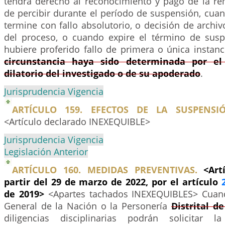
tendrá derecho al reconocimiento y pago de la r
de percibir durante el período de suspensión, cuan
termine con fallo absolutorio, o decisión de archi
del proceso, o cuando expire el término de sus
hubiere proferido fallo de primera o única instanc
circunstancia haya sido determinada por e
dilatorio del investigado o de su apoderado
.
Jurisprudencia Vigencia
ARTÍCULO 159. EFECTOS DE LA SUSPENSIÓ
<Artículo declarado INEXEQUIBLE>
Jurisprudencia Vigencia
Legislación Anterior
ARTÍCULO 160. MEDIDAS PREVENTIVAS.
<Art
partir del 29 de marzo de 2022, por el artículo
de 2019>
<Apartes tachados INEXEQUIBLES> Cuand
General de la Nación o la Personería
Distrital d
diligencias disciplinarias podrán solicitar 