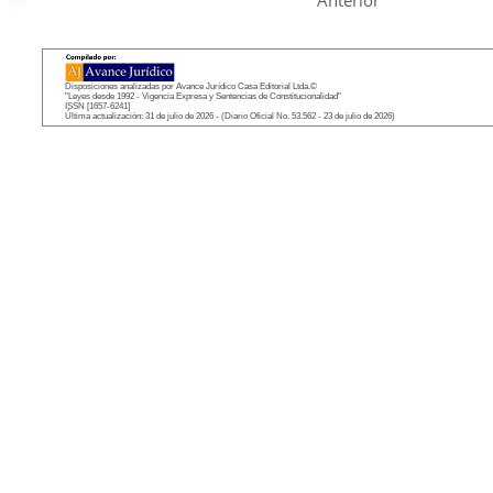
Anterior
Disposiciones analizadas por Avance Jurídico Casa Editorial Ltda.©
"Leyes desde 1992 - Vigencia Expresa y Sentencias de Constitucionalidad"
ISSN [1657-6241]
Última actualización: 31 de julio de 2026 - (Diario Oficial No. 53.562 - 23 de julio de 2026)