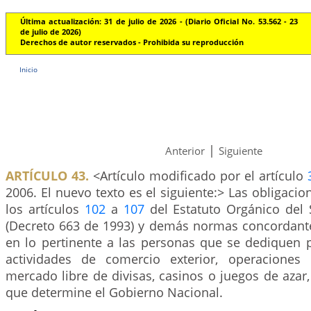
Última actualización: 31 de julio de 2026 - (Diario Oficial No. 53.562 - 23
de julio de 2026)
Derechos de autor reservados - Prohibida su reproducción
Inicio
|
Anterior
Siguiente
ARTÍCULO 43.
<Artículo modificado por el artículo
2006. El nuevo texto es el siguiente:> Las obligacio
los artículos
102
a
107
del Estatuto Orgánico del 
(Decreto 663 de 1993) y demás normas concordante
en lo pertinente a las personas que se dediquen 
actividades de comercio exterior, operacione
mercado libre de divisas, casinos o juegos de azar
que determine el Gobierno Nacional.