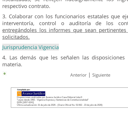
respectivo contrato.
3. Colaborar con los funcionarios estatales que e
interventoría, control o auditoría de los cont
entregándoles los informes que sean pertinentes
solicitados.
Jurisprudencia Vigencia
4. Las demás que les señalen las disposiciones 
materia.
|
Anterior
Siguiente
Disposiciones analizadas por Avance Jurídico Casa Editorial Ltda.©
"Leyes desde 1992 - Vigencia Expresa y Sentencias de Constitucionalidad"
ISSN [1657-6241]
Última actualización: 31 de julio de 2026 - (Diario Oficial No. 53.562 - 23 de julio de 2026)