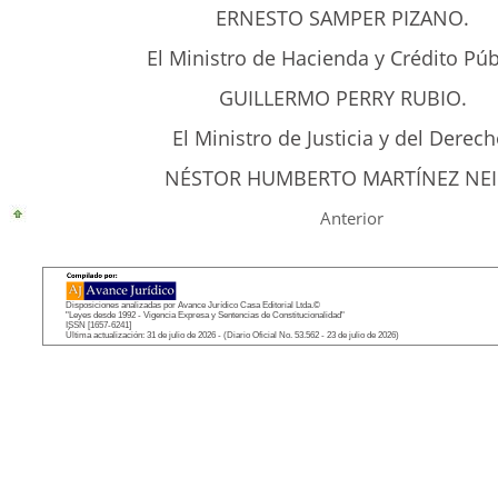
ERNESTO SAMPER PIZANO.
El Ministro de Hacienda y Crédito Púb
GUILLERMO PERRY RUBIO.
El Ministro de Justicia y del Derech
NÉSTOR HUMBERTO MARTÍNEZ NEI
Anterior
Disposiciones analizadas por Avance Jurídico Casa Editorial Ltda.©
"Leyes desde 1992 - Vigencia Expresa y Sentencias de Constitucionalidad"
ISSN [1657-6241]
Última actualización: 31 de julio de 2026 - (Diario Oficial No. 53.562 - 23 de julio de 2026)