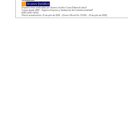
Disposiciones analizadas por Avance Jurídico Casa Editorial Ltda.©
"Leyes desde 1992 - Vigencia Expresa y Sentencias de Constitucionalidad"
ISSN [1657-6241]
Última actualización: 31 de julio de 2026 - (Diario Oficial No. 53.562 - 23 de julio de 2026)