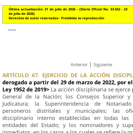
Última actualización: 31 de julio de 2026 - (Diario Oficial No. 53.562 - 23
de julio de 2026)
Derechos de autor reservados - Prohibida su reproducción
Inicio
|
Anterior
Siguiente
ARTÍCULO 67. EJERCICIO DE LA ACCIÓN DISCIPL
derogado a partir del 29 de marzo de 2022, por el
Ley 1952 de 2019>
La acción disciplinaria se ejerce
General de la Nación; los Consejos Superior y 
Judicatura; la Superintendencia de Notariado
personeros distritales y municipales; las of
disciplinario interno establecidas en todas la
entidades del Estado; y los nominadores y supe
inmediatos, en los casos a los cuales se refiere la pr