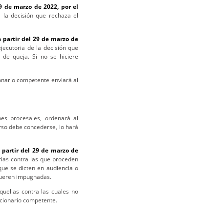
29 de marzo de 2022, por el
 la decisión que rechaza el
a partir del 29 de marzo de
jecutoria de la decisión que
 de queja. Si no se hiciere
ionario competente enviará al
nes procesales, ordenará al
rso debe concederse, lo hará
 partir del 29 de marzo de
arias contra las que proceden
que se dicten en audiencia o
o fueren impugnadas.
quellas contra las cuales no
ncionario competente.