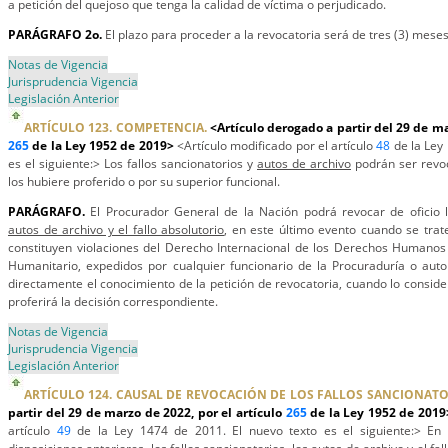
a petición del quejoso que tenga la calidad de víctima o perjudicado.
PARÁGRAFO 2o.
El plazo para proceder a la revocatoria será de tres (3) meses
Notas de Vigencia
Jurisprudencia Vigencia
Legislación Anterior
ARTÍCULO 123. COMPETENCIA.
<Artículo derogado a partir del 29 de ma
265
de la Ley 1952 de 2019>
<Artículo modificado por el artículo
48
de la Ley 
es el siguiente:> Los fallos sancionatorios y
autos de archivo
podrán ser revoc
los hubiere proferido o por su superior funcional.
PARÁGRAFO.
El Procurador General de la Nación podrá revocar de oficio l
autos de archivo y el fallo absolutorio
, en este último evento cuando se trate
constituyen violaciones del Derecho Internacional de los Derechos Humanos 
Humanitario, expedidos por cualquier funcionario de la Procuraduría o autor
directamente el conocimiento de la petición de revocatoria, cuando lo conside
proferirá la decisión correspondiente.
Notas de Vigencia
Jurisprudencia Vigencia
Legislación Anterior
ARTÍCULO 124. CAUSAL DE REVOCACIÓN DE LOS FALLOS SANCIONATO
partir del 29 de marzo de 2022, por el artículo
265
de la Ley 1952 de 201
artículo
49
de la Ley 1474 de 2011. El nuevo texto es el siguiente:> En l