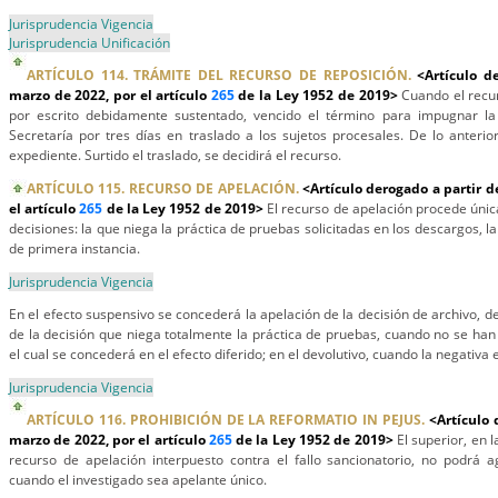
Jurisprudencia Vigencia
Jurisprudencia Unificación
ARTÍCULO 114. TRÁMITE DEL RECURSO DE REPOSICIÓN.
<Artículo d
marzo de 2022, por el artículo
265
de la Ley 1952 de 2019>
Cuando el recu
por escrito debidamente sustentado, vencido el término para impugnar la
Secretaría por tres días en traslado a los sujetos procesales. De lo anterio
expediente. Surtido el traslado, se decidirá el recurso.
ARTÍCULO 115. RECURSO DE APELACIÓN.
<Artículo derogado a partir d
el artículo
265
de la Ley 1952 de 2019>
El recurso de apelación procede únic
decisiones: la que niega la práctica de pruebas solicitadas en los descargos, la 
de primera instancia.
Jurisprudencia Vigencia
En el efecto suspensivo se concederá la apelación de la decisión de archivo, de
de la decisión que niega totalmente la práctica de pruebas, cuando no se han 
el cual se concederá en el efecto diferido; en el devolutivo, cuando la negativa e
Jurisprudencia Vigencia
ARTÍCULO 116. PROHIBICIÓN DE LA REFORMATIO IN PEJUS.
<Artículo 
marzo de 2022, por el artículo
265
de la Ley 1952 de 2019>
El superior, en 
recurso de apelación interpuesto contra el fallo sancionatorio, no podrá a
cuando el investigado sea apelante único.