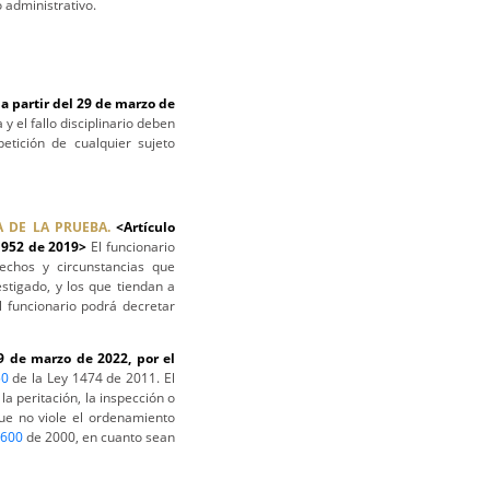
 administrativo.
a partir del 29 de marzo de
 y el fallo disciplinario deben
tición de cualquier sujeto
 DE LA PRUEBA.
<Artículo
1952 de 2019>
El funcionario
hechos y circunstancias que
estigado, y los que tiendan a
l funcionario podrá decretar
29 de marzo de 2022, por el
50
de la Ley 1474 de 2011. El
la peritación, la inspección o
que no viole el ordenamiento
600
de 2000, en cuanto sean