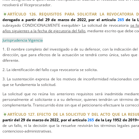
resolverá el Viceprocurador.
ARTÍCULO 126. REQUISITOS PARA SOLICITAR LA REVOCATORIA D
derogado a partir del 29 de marzo de 2022, por el artículo
265
de la 
subrayado CONDICIONALMENTE exequible> La solicitud de revocatoria
se f
años siguientes a la fecha de ejecutoria del fallo
, mediante escrito que debe co
Jurisprudencia Vigencia
1. El nombre completo del investigado o de su defensor, con la indicación del
dirección, que para efectos de la actuación se tendrá como única, salvo qu
diferente.
2. La identificación del fallo cuya revocatoria se solicita.
3. La sustentación expresa de los motivos de inconformidad relacionados con
que se fundamenta la solicitud.
La solicitud que no reúna los anteriores requisitos será inadmitida mediant
personalmente al solicitante o a su defensor, quienes tendrán un término de 
complementarla. Transcurrido éste sin que el peticionario efectuare la correcc
ARTÍCULO 127. EFECTO DE LA SOLICITUD Y DEL ACTO QUE LA RESUE
partir del 29 de marzo de 2022, por el artículo
265
de la Ley 1952 de 2019
de un fallo, ni la decisión que la resuelve revivirán los términos legales para
contencioso-administrativas.