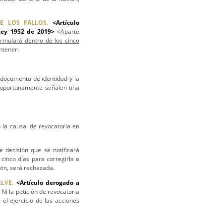
E LOS FALLOS.
<Artículo
Ley 1952 de 2019>
<Aparte
ormulará dentro de los cinco
ntener:
 documento de identidad y la
e oportunamente señalen una
 la causal de revocatoria en
e decisión que se notificará
cinco días para corregirla o
ión, será rechazada.
LVE.
<Artículo derogado a
>
Ni la petición de revocatoria
 el ejercicio de las acciones