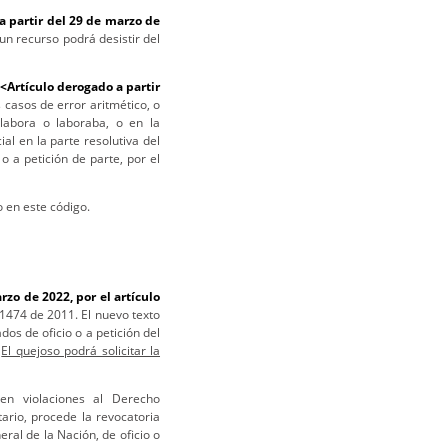
a partir del 29 de marzo de
un recurso podrá desistir del
<Artículo derogado a partir
s casos de error aritmético, o
labora o laboraba, o en la
l en la parte resolutiva del
 o a petición de parte, por el
o en este código.
rzo de 2022, por el artículo
1474 de 2011. El nuevo texto
os de oficio o a petición del
.
El quejoso podrá solicitar la
yen violaciones al Derecho
rio, procede la revocatoria
eral de la Nación, de oficio o