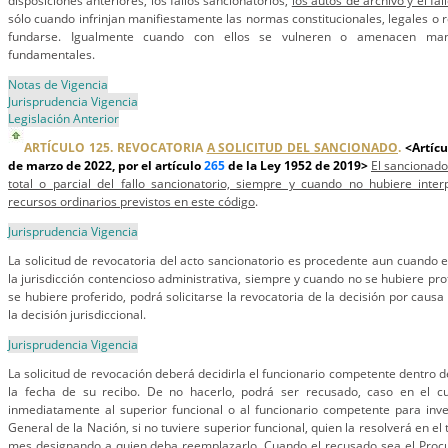
disposiciones anteriores, los fallos sancionatorios,
los autos de archivo y el fal
sólo cuando infrinjan manifiestamente las normas constitucionales, legales o
fundarse. Igualmente cuando con ellos se vulneren o amenacen mani
fundamentales.
Notas de Vigencia
Jurisprudencia Vigencia
Legislación Anterior
ARTÍCULO 125. REVOCATORIA
A SOLICITUD DEL SANCIONADO
.
<Artícu
de marzo de 2022, por el artículo
265
de la Ley 1952 de 2019>
El sancionado
total o parcial del fallo sancionatorio, siempre y cuando no hubiere inte
recursos ordinarios previstos en este código
.
Jurisprudencia Vigencia
La solicitud de revocatoria del acto sancionatorio es procedente aun cuando 
la jurisdicción contencioso administrativa, siempre y cuando no se hubiere prof
se hubiere proferido, podrá solicitarse la revocatoria de la decisión por causa 
la decisión jurisdiccional.
Jurisprudencia Vigencia
La solicitud de revocación deberá decidirla el funcionario competente dentro d
la fecha de su recibo. De no hacerlo, podrá ser recusado, caso en el cu
inmediatamente al superior funcional o al funcionario competente para inve
General de la Nación, si no tuviere superior funcional, quien la resolverá en e
mes designando a quien deba reemplazarlo. Cuando el recusado sea el Procu