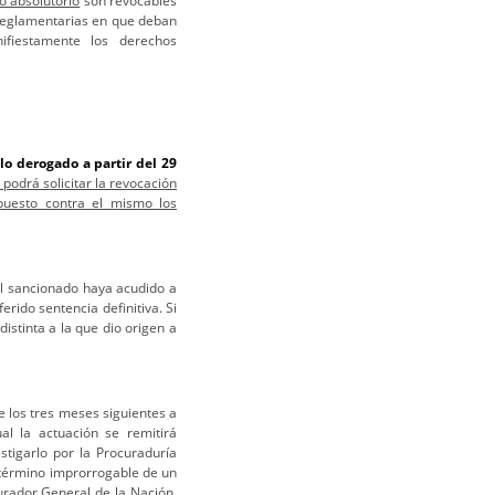
lo absolutorio
son revocables
 reglamentarias en que deban
fiestamente los derechos
lo derogado a partir del 29
 podrá solicitar la revocación
rpuesto contra el mismo los
el sancionado haya acudido a
erido sentencia definitiva. Si
distinta a la que dio origen a
e los tres meses siguientes a
al la actuación se remitirá
stigarlo por la Procuraduría
l término improrrogable de un
rador General de la Nación,