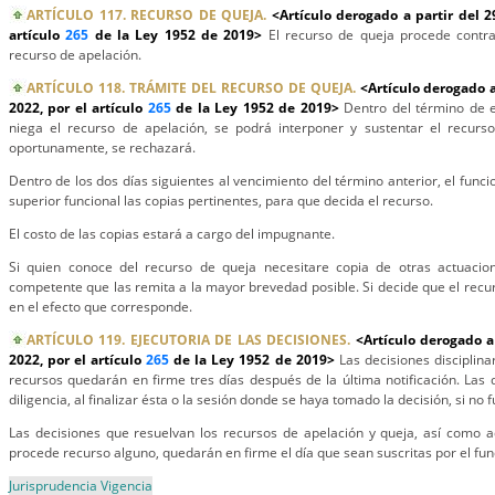
ARTÍCULO 117. RECURSO DE QUEJA.
<Artículo derogado a partir del 
artículo
265
de la Ley 1952 de 2019>
El recurso de queja procede contra
recurso de apelación.
ARTÍCULO 118. TRÁMITE DEL RECURSO DE QUEJA.
<Artículo derogado 
2022, por el artículo
265
de la Ley 1952 de 2019>
Dentro del término de e
niega el recurso de apelación, se podrá interponer y sustentar el recurso
oportunamente, se rechazará.
Dentro de los dos días siguientes al vencimiento del término anterior, el func
superior funcional las copias pertinentes, para que decida el recurso.
El costo de las copias estará a cargo del impugnante.
Si quien conoce del recurso de queja necesitare copia de otras actuacio
competente que las remita a la mayor brevedad posible. Si decide que el recu
en el efecto que corresponde.
ARTÍCULO 119. EJECUTORIA DE LAS DECISIONES.
<Artículo derogado a
2022, por el artículo
265
de la Ley 1952 de 2019>
Las decisiones disciplin
recursos quedarán en firme tres días después de la última notificación. Las 
diligencia, al finalizar ésta o la sesión donde se haya tomado la decisión, si n
Las decisiones que resuelvan los recursos de apelación y queja, así como a
procede recurso alguno, quedarán en firme el día que sean suscritas por el fu
Jurisprudencia Vigencia