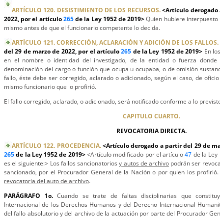
ARTÍCULO 120. DESISTIMIENTO DE LOS RECURSOS.
<Artículo derogado 
2022, por el artículo
265
de la Ley 1952 de 2019>
Quien hubiere interpuesto 
mismo antes de que el funcionario competente lo decida.
ARTÍCULO 121. CORRECCIÓN, ACLARACIÓN Y ADICIÓN DE LOS FALLOS.
del 29 de marzo de 2022, por el artículo
265
de la Ley 1952 de 2019>
En lo
en el nombre o identidad del investigado, de la entidad o fuerza donde 
denominación del cargo o función que ocupa u ocupaba, o de omisión sustancia
fallo, éste debe ser corregido, aclarado o adicionado, según el caso, de oficio
mismo funcionario que lo profirió.
El fallo corregido, aclarado, o adicionado, será notificado conforme a lo previst
CAPITULO CUARTO.
REVOCATORIA DIRECTA.
ARTÍCULO 122. PROCEDENCIA.
<Artículo derogado a partir del 29 de ma
265
de la Ley 1952 de 2019>
<Artículo modificado por el artículo
47
de la Ley 
es el siguiente:> Los fallos sancionatorios
y autos de archivo
podrán ser revocad
sancionado, por el Procurador General de la Nación o por quien los profirió
revocatoria del auto de archivo
.
PARÁGRAFO 1o.
Cuando se trate de faltas disciplinarias que constitu
Internacional de los Derechos Humanos y del Derecho Internacional Humanita
del fallo absolutorio y del archivo de la actuación por parte del Procurador Gen