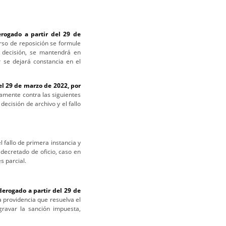
erogado a partir del 29 de
rso de reposición se formule
 decisión, se mantendrá en
r se dejará constancia en el
el 29 de marzo de 2022, por
amente contra las siguientes
decisión de archivo y el fallo
l fallo de primera instancia y
decretado de oficio, caso en
s parcial.
derogado a partir del 29 de
la providencia que resuelva el
gravar la sanción impuesta,