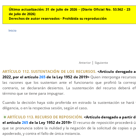
Última actualización: 31 de julio de 2026 - (Diario Oficial No. 53.562 - 23
de julio de 2026)
Derechos de autor reservados - Prohibida su reproducción
Inicio
|
Anterior
Siguiente
ARTÍCULO 112. SUSTENTACIÓN DE LOS RECURSOS.
<Artículo derogado a
2022, por el artículo
265
de la Ley 1952 de 2019>
Quien interponga recursos
las razones que los sustentan ante el funcionario que profirió la corres
contrario, se declararán desiertos. La sustentación del recurso deberá 
término que se tiene para impugnar.
Cuando la decisión haya sido proferida en estrado la sustentación se hará
diligencia, o en la respectiva sesión, según el caso.
ARTÍCULO 113. RECURSO DE REPOSICIÓN.
<Artículo derogado a partir d
el artículo
265
de la Ley 1952 de 2019>
El recurso de reposición procederá ú
que se pronuncia sobre la nulidad y la negación de la solicitud de copias o p
apoderado, y contra el fallo de única instancia.