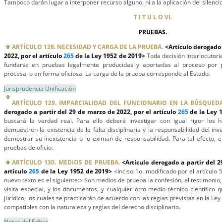
Tampoco darán lugar a interponer recurso alguno, ni a la aplicación del silencio
T I T U L O VI.
PRUEBAS.
ARTÍCULO 128. NECESIDAD Y CARGA DE LA PRUEBA.
<Artículo derogado 
2022, por el artículo
265
de la Ley 1952 de 2019>
Toda decisión interlocutoria
fundarse en pruebas legalmente producidas y aportadas al proceso por pe
procesal o en forma oficiosa. La carga de la prueba corresponde al Estado.
Jurisprudencia Unificación
ARTÍCULO 129. IMPARCIALIDAD DEL FUNCIONARIO EN LA BÚSQUEDA
derogado a partir del 29 de marzo de 2022, por el artículo
265
de la Ley 
buscará la verdad real. Para ello deberá investigar con igual rigor los 
demuestren la existencia de la falta disciplinaria y la responsabilidad del inv
demostrar su inexistencia o lo eximan de responsabilidad. Para tal efecto, e
pruebas de oficio.
ARTÍCULO 130. MEDIOS DE PRUEBA.
<Artículo derogado a partir del 
artículo
265
de la Ley 1952 de 2019>
<Inciso 1o. modificado por el artículo
nuevo texto es el siguiente:> Son medios de prueba la confesión, el testimonio, 
visita especial, y los documentos, y cualquier otro medio técnico científico 
jurídico, los cuales se practicarán de acuerdo con las reglas previstas en la Ley
compatibles con la naturaleza y reglas del derecho disciplinario.
Notas del Editor