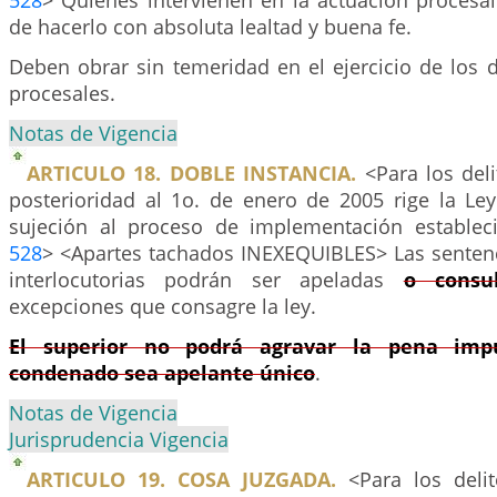
528
> Quienes intervienen en la actuación procesal
de hacerlo con absoluta lealtad y buena fe.
Deben obrar sin temeridad en el ejercicio de los 
procesales.
Notas de Vigencia
ARTICULO 18. DOBLE INSTANCIA.
<Para los del
posterioridad al 1o. de enero de 2005 rige la Le
sujeción al proceso de implementación establec
528
> <Apartes tachados INEXEQUIBLES> Las sentenc
interlocutorias podrán ser apeladas
o consu
excepciones que consagre la ley.
El superior no podrá agravar la pena imp
condenado sea apelante único
.
Notas de Vigencia
Jurisprudencia Vigencia
ARTICULO 19. COSA JUZGADA.
<Para los deli