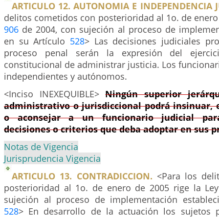
ARTICULO 12. AUTONOMIA E INDEPENDENCIA J
delitos cometidos con posterioridad al 1o. de enero 
906
de 2004, con sujeción al proceso de implemen
en su Artículo
528
> Las decisiones judiciales pr
proceso penal serán la expresión del ejercic
constitucional de administrar justicia. Los funcionar
independientes y autónomos.
<Inciso INEXEQUIBLE>
Ningún superior jerárq
administrativo o jurisdiccional podrá insinuar, 
o aconsejar a un funcionario judicial par
decisiones o criterios que deba adoptar en sus p
Notas de Vigencia
Jurisprudencia Vigencia
ARTICULO 13. CONTRADICCION.
<Para los deli
posterioridad al 1o. de enero de 2005 rige la Le
sujeción al proceso de implementación establec
528
> En desarrollo de la actuación los sujetos 