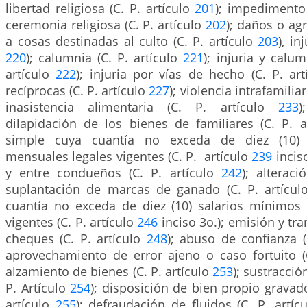
libertad religiosa (C. P. artículo
201
); impedimento
ceremonia religiosa (C. P. artículo
202
); daños o ag
a cosas destinadas al culto (C. P. artículo
203
), in
220
); calumnia (C. P. artículo
221
); injuria y calum
artículo
222
); injuria por vías de hecho (C. P. ar
recíprocas (C. P. artículo
227
); violencia intrafamiliar
inasistencia alimentaria (C. P. artículo
233
)
dilapidación de los bienes de familiares (C. P. 
simple cuya cuantía no exceda de diez (10) 
mensuales legales vigentes (C. P. artículo
239
inciso
y entre condueños (C. P. artículo
242
); alteraci
suplantación de marcas de ganado (C. P. artícu
cuantía no exceda de diez (10) salarios mínimos
vigentes (C. P. artículo
246
inciso 3o.); emisión y tra
cheques (C. P. artículo
248
); abuso de confianza (
aprovechamiento de error ajeno o caso fortuito (
alzamiento de bienes (C. P. artículo
253
); sustracció
P. Artículo
254
); disposición de bien propio gravad
artículo
255
); defraudación de fluidos (C. P. artíc