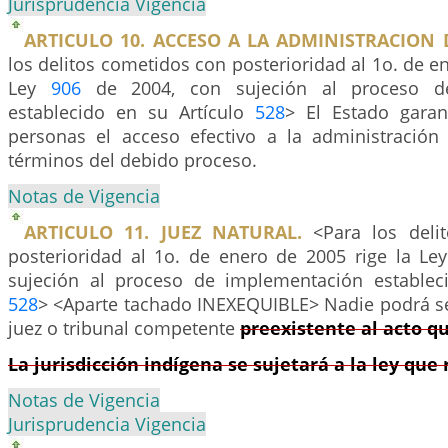
Jurisprudencia Vigencia
ARTICULO 10. ACCESO A LA ADMINISTRACION D
los delitos cometidos con posterioridad al 1o. de en
Ley
906
de 2004, con sujeción al proceso d
establecido en su Artículo
528
> El Estado garan
personas el acceso efectivo a la administración 
términos del debido proceso.
Notas de Vigencia
ARTICULO 11. JUEZ NATURAL.
<Para los deli
posterioridad al 1o. de enero de 2005 rige la Le
sujeción al proceso de implementación establec
528
> <Aparte tachado INEXEQUIBLE> Nadie podrá se
juez o tribunal competente
preexistente al acto q
La jurisdicción indígena se sujetará a la ley que
Notas de Vigencia
Jurisprudencia Vigencia