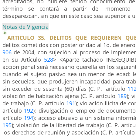
acreditados, no hubiere tenido conocimiento de
término se contará a partir del momento 
desaparezcan, sin que en este caso sea superior a un
Notas de Vigencia
ARTICULO 35. DELITOS QUE REQUIEREN QUE
delitos cometidos con posterioridad al 1o. de enero 
906
de 2004, con sujeción al proceso de implemen
en su Artículo
528
> <Aparte tachado INEXEQUIBL
acción penal será necesario querella en los siguient
cuando el sujeto pasivo sea un menor de edad: l
sin secuelas, que produjeren incapacidad para tra
sin exceder de sesenta (60) días (C. P. artículo
11
violación de habitación ajena (C. P. artículo
189
); 
de trabajo (C. P. artículo
191
); violación ilícita de c
artículo
192
); divulgación o empleo de documentos
artículo
194
); acceso abusivo a un sistema informát
195
); violación de la libertad de trabajo (C. P. artíc
los derechos de reunión y asociación (C. P. artícul