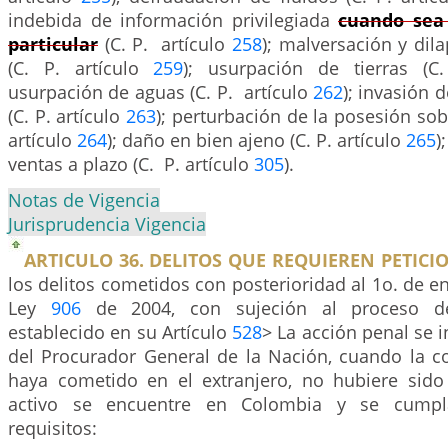
indebida de información privilegiada
cuando sea
particular
(C. P. artículo
258
); malversación y dil
(C. P. artículo
259
); usurpación de tierras (C
usurpación de aguas (C. P. artículo
262
); invasión d
(C. P. artículo
263
); perturbación de la posesión sob
artículo
264
); daño en bien ajeno (C. P. artículo
265
)
ventas a plazo (C. P. artículo
305
).
Notas de Vigencia
Jurisprudencia Vigencia
ARTICULO 36. DELITOS QUE REQUIEREN PETICIO
los delitos cometidos con posterioridad al 1o. de en
Ley
906
de 2004, con sujeción al proceso d
establecido en su Artículo
528
> La acción penal se i
del Procurador General de la Nación, cuando la c
haya cometido en el extranjero, no hubiere sido 
activo se encuentre en Colombia y se cumpla
requisitos: