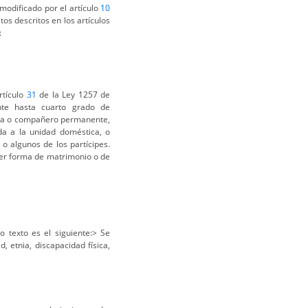
modificado por el artículo
10
tos descritos en los artículos
:
rtículo
31
de la Ley 1257 de
ente hasta cuarto grado de
era o compañero permanente,
a a la unidad doméstica, o
o algunos de los partícipes.
uier forma de matrimonio o de
 texto es el siguiente:> Se
 etnia, discapacidad física,