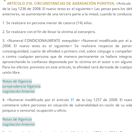
ARTÍCULO 216. CIRCUNSTANCIAS DE AGRAVACIÓN PUNITIVA.
<Artículo 
de la Ley 1236 de 2008. El nuevo texto es el siguiente:> Las penas para los deli
anteriores, se aumentarán de una tercera parte a la mitad, cuando la conducta
1. Se realizare en persona menor de catorce (14) años.
2. Se realizare con el fin de llevar la víctima al extranjero.
3. <Numeral CONDICIONALMENTE exequible> <Numeral modificado por el a
2008. El nuevo texto es el siguiente:> Se realizare respecto de pari
consanguinidad, cuarto de afinidad o primero civil, sobre cónyuge o compañ
o contra cualquier persona que de manera permanente se hallare integrad
aprovechando la confianza depositada por la víctima en el autor o en alguno 
Para los efectos previstos en este artículo, la afinidad será derivada de cualq
unión libre.
Notas de Vigencia
Jurisprudencia Vigencia
Legislación Anterior
4. <Numeral modificado por el artículo
31
de la Ley 1257 de 2008. El nuevo
cometiere sobre personas en situación de vulnerabilidad en razón de su edad,
psíquica o sensorial, ocupación u oficio.
Notas de Vigencia
Legislación Anterior