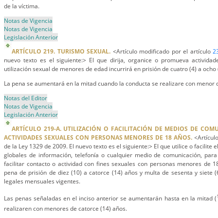
de la víctima.
Notas de Vigencia
Notas de Vigencia
Legislación Anterior
ARTÍCULO 219. TURISMO SEXUAL.
<Artículo modificado por el artículo
2
nuevo texto es el siguiente:> El que dirija, organice o promueva actividade
utilización sexual de menores de edad incurrirá en prisión de cuatro (4) a ocho 
La pena se aumentará en la mitad cuando la conducta se realizare con menor d
Notas del Editor
Notas de Vigencia
Legislación Anterior
ARTÍCULO 219-A. UTILIZACIÓN O FACILITACIÓN DE MEDIOS DE CO
ACTIVIDADES SEXUALES CON PERSONAS MENORES DE 18 AÑOS.
<
Artícul
de la Ley 1329 de 2009. El nuevo texto es el siguiente:> El que utilice o facilite e
globales de información, telefonía o cualquier medio de comunicación, para o
facilitar contacto o actividad con fines sexuales con personas menores de 1
pena de prisión de diez (10) a catorce (14) años y multa de sesenta y siete (
legales mensuales vigentes.
Las penas señaladas en el inciso anterior se aumentarán hasta en la mitad (
realizaren con menores de catorce (14) años.