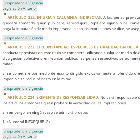
Jurisprudencia Vigencia
Legislación Anterior
ARTÍCULO 222. INJURIA Y CALUMNIA INDIRECTAS.
A las penas previstas
quedará sometido quien publicare, reprodujere, repitiere injuria o calumni
haga la imputación de modo impersonal o con las expresiones se dice, se aseg
Jurisprudencia Vigencia
ARTÍCULO 223. CIRCUNSTANCIAS ESPECIALES DE GRADUACIÓN DE LA 
conductas previstas en este título se cometiere utilizando cualquier medio de 
divulgación colectiva o en reunión pública, las penas respectivas se aument
mitad.
Si se cometiere por medio de escrito dirigido exclusivamente al ofendido o e
imponible se reducirá hasta en la mitad.
Jurisprudencia Vigencia
ARTÍCULO 224. EXIMENTE DE RESPONSABILIDAD.
No será responsable de
los artículos anteriores quien probare la veracidad de las imputaciones.
Sin embargo, en ningún caso se admitirá prueba:
1. <Numeral INEXEQUIBLE>
Jurisprudencia Vigencia
Legislación Anterior