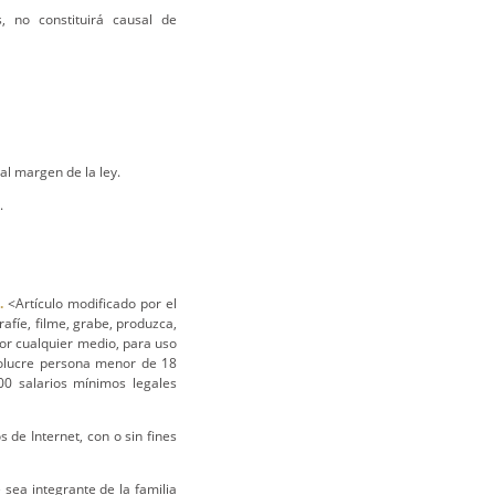
 no constituirá causal de
l margen de la ley.
.
.
<Artículo modificado por el
rafíe, filme, grabe, produzca,
por cualquier medio, para uso
volucre persona menor de 18
00 salarios mínimos legales
 de Internet, con o sin fines
sea integrante de la familia