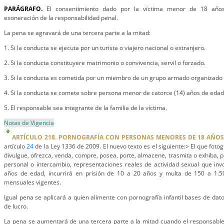
PARÁGRAFO.
El consentimiento dado por la víctima menor de 18 años,
exoneración de la responsabilidad penal.
La pena se agravará de una tercera parte a la mitad:
1. Si la conducta se ejecuta por un turista o viajero nacional o extranjero.
2. Si la conducta constituyere matrimonio o convivencia, servil o forzado.
3. Si la conducta es cometida por un miembro de un grupo armado organizado a
4. Si la conducta se comete sobre persona menor de catorce (14) años de edad
5. El responsable sea integrante de la familia de la víctima.
Notas de Vigencia
ARTÍCULO 218. PORNOGRAFÍA CON PERSONAS MENORES DE 18 AÑOS
artículo
24
de la Ley 1336 de 2009. El nuevo texto es el siguiente:> El que fotog
divulgue, ofrezca, venda, compre, posea, porte, almacene, trasmita o exhiba, 
personal o intercambio, representaciones reales de actividad sexual que in
años de edad, incurrirá en prisión de 10 a 20 años y multa de 150 a 1.5
mensuales vigentes.
Igual pena se aplicará a quien alimente con pornografía infantil bases de datos
de lucro.
La pena se aumentará de una tercera parte a la mitad cuando el responsable 