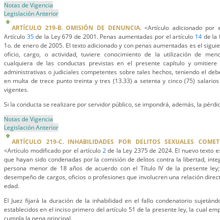
Notas de Vigencia
Legislación Anterior
ARTÍCULO 219-B. OMISIÓN DE DENUNCIA.
<Artículo adicionado por e
Artículo
35
de la Ley 679 de 2001. Penas aumentadas por el artículo
14
de la 
1o. de enero de 2005. El texto adicionado y con penas aumentadas es el siguie
oficio, cargo, o actividad, tuviere conocimiento de la utilización de men
cualquiera de las conductas previstas en el presente capítulo y omitiere
administrativas o judiciales competentes sobre tales hechos, teniendo el debe
en multa de trece punto treinta y tres (13.33) a setenta y cinco (75) salari
vigentes.
Si la conducta se realizare por servidor público, se impondrá, además, la pérdi
Notas de Vigencia
Legislación Anterior
ARTÍCULO 219-C. INHABILIDADES POR DELITOS SEXUALES COME
<Artículo modificado por el artículo
2
de la Ley 2375 de 2024. El nuevo texto e
que hayan sido condenadas por la comisión de delitos contra la libertad, inte
persona menor de 18 años de acuerdo con el Título IV de la presente ley; 
desempeño de cargos, oficios o profesiones que involucren una relación direc
edad.
El Juez fijará la duración de la inhabilidad en el fallo condenatorio sujetán
establecidos en el inciso primero del artículo 51 de la presente ley, la cual e
cumpla la pena principal.