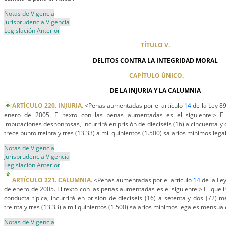
Notas de Vigencia
Jurisprudencia Vigencia
Legislación Anterior
TÍTULO V.
DELITOS CONTRA LA INTEGRIDAD MORAL
CAPÍTULO ÚNICO.
DE LA INJURIA Y LA CALUMNIA
ARTÍCULO 220. INJURIA.
<Penas aumentadas por el artículo
14
de la Ley 89
enero de 2005. El texto con las penas aumentadas es el siguiente:> E
imputaciones deshonrosas, incurrirá
en prisión de dieciséis (16) a cincuenta y
trece punto treinta y tres (13.33) a mil quinientos (1.500) salarios mínimos leg
Notas de Vigencia
Jurisprudencia Vigencia
Legislación Anterior
ARTÍCULO 221. CALUMNIA.
<Penas aumentadas por el artículo
14
de la Ley
de enero de 2005. El texto con las penas aumentadas es el siguiente:> El que 
conducta típica, incurrirá
en prisión de dieciséis (16) a setenta y dos (72) 
treinta y tres (13.33) a mil quinientos (1.500) salarios mínimos legales mensual
Notas de Vigencia