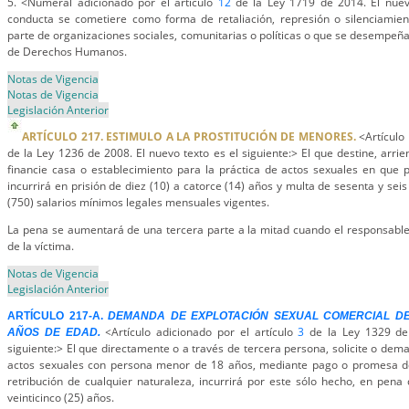
5. <Numeral adicionado por el artículo
12
de la Ley 1719 de 2014. El nuevo
conducta se cometiere como forma de retaliación, represión o silenciami
parte de organizaciones sociales, comunitarias o políticas o que se desempeñ
de Derechos Humanos.
Notas de Vigencia
Notas de Vigencia
Legislación Anterior
ARTÍCULO 217. ESTIMULO A LA PROSTITUCIÓN DE MENORES.
<Artículo 
de la Ley 1236 de 2008. El nuevo texto es el siguiente:> El que destine, arri
financie casa o establecimiento para la práctica de actos sexuales en que 
incurrirá en prisión de diez (10) a catorce (14) años y multa de sesenta y seis
(750) salarios mínimos legales mensuales vigentes.
La pena se aumentará de una tercera parte a la mitad cuando el responsable 
de la víctima.
Notas de Vigencia
Legislación Anterior
ARTÍCULO 217-A.
DEMANDA DE EXPLOTACIÓN SEXUAL COMERCIAL D
<
Artículo adicionado por el artículo
3
de la Ley 1329 de 
AÑOS DE EDAD.
siguiente:> El que directamente o a través de tercera persona, solicite o dem
actos sexuales con persona menor de 18 años, mediante pago o promesa de
retribución de cualquier naturaleza, incurrirá por este sólo hecho, en pena 
veinticinco (25) años.