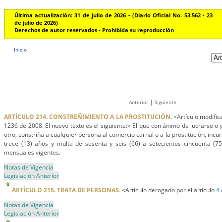
Última actualización: 31 de julio de 2026 - (Diario Oficial No. 53.562 - 23
de julio de 2026)
Derechos de autor reservados - Prohibida su reproducción
Inicio
|
Anterior
Siguiente
ARTÍCULO 214. CONSTREÑIMIENTO A LA PROSTITUCIÓN.
<Artículo modifica
1236 de 2008. El nuevo texto es el siguiente:> El que con ánimo de lucrarse o 
otro, constriña a cualquier persona al comercio carnal o a la prostitución, incur
trece (13) años y multa de sesenta y seis (66) a setecientos cincuenta (75
mensuales vigentes.
Notas de Vigencia
Legislación Anterior
ARTÍCULO 215. TRATA DE PERSONAS.
<Artículo derogado por el artículo
4
Notas de Vigencia
Legislación Anterior