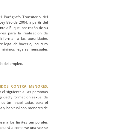
l Parágrafo Transitorio del
Ley 890 de 2004, a partir del
nte:> El que, por razón de su
ores para la realización de
 informar a las autoridades
r legal de hacerlo, incurrirá
os mínimos legales mensuales
da del empleo.
TIDOS CONTRA MENORES.
s el siguiente:> Las personas
gridad y formación sexual de
serán inhabilitadas para el
ta y habitual con menores de
dose a los límites temporales
mpezará a contarse una vez se