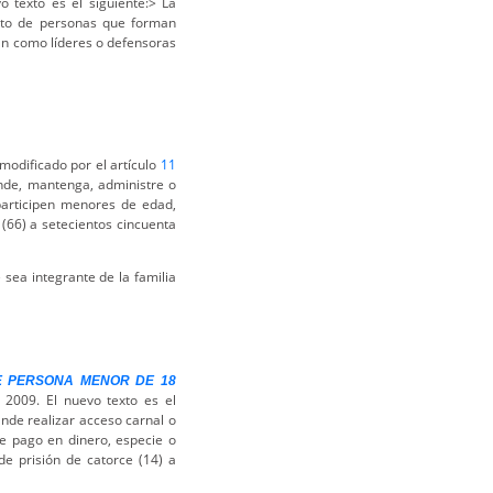
 texto es el siguiente:> La
ento de personas que forman
an como líderes o defensoras
modificado por el artículo
11
ende, mantenga, administre o
participen menores de edad,
 (66) a setecientos cincuenta
sea integrante de la familia
E PERSONA MENOR DE 18
2009. El nuevo texto es el
ande realizar acceso carnal o
 pago en dinero, especie o
de prisión de catorce (14) a