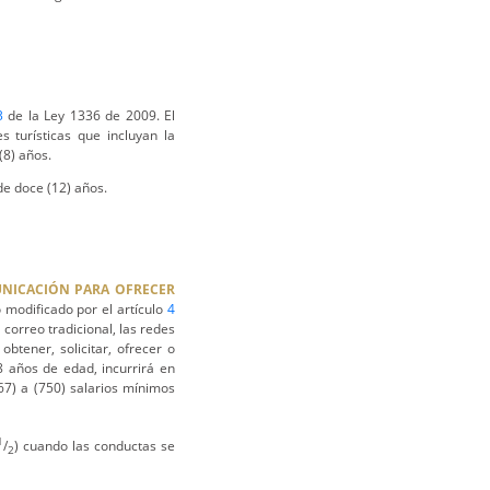
3
de la Ley 1336 de 2009. El
s turísticas que incluyan la
(8) años.
e doce (12) años.
MUNICACIÓN PARA OFRECER
o modificado por el artículo
4
l correo tradicional, las redes
btener, solicitar, ofrecer o
8 años de edad, incurrirá en
67) a (750) salarios mínimos
1
/
) cuando las conductas se
2