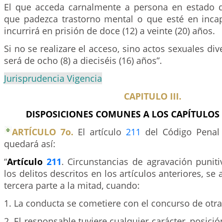
El que acceda carnalmente a persona en estado d
que padezca trastorno mental o que esté en incapa
incurrirá en prisión de doce (12) a veinte (20) años.
Si no se realizare el acceso, sino actos sexuales div
será de ocho (8) a dieciséis (16) años”.
Jurisprudencia Vigencia
CAPITULO III.
DISPOSICIONES COMUNES A LOS CAPÍTULOS
ARTÍCULO 7o.
El artículo
211
del Código Penal 
quedará así:
“
Artículo
211
. Circunstancias de agravación punit
los delitos descritos en los artículos anteriores, s
tercera parte a la mitad, cuando:
1. La conducta se cometiere con el concurso de otra
2. El responsable tuviere cualquier carácter, posici