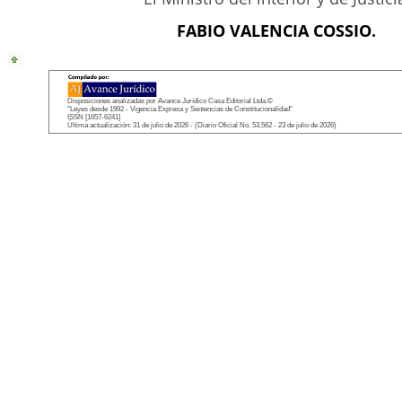
FABIO VALENCIA COSSIO.
Disposiciones analizadas por Avance Jurídico Casa Editorial Ltda.©
"Leyes desde 1992 - Vigencia Expresa y Sentencias de Constitucionalidad"
ISSN [1657-6241]
Última actualización: 31 de julio de 2026 - (Diario Oficial No. 53.562 - 23 de julio de 2026)