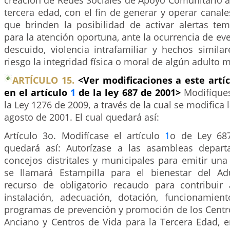
creación de Redes Sociales de Apoyo Comunitario a
tercera edad, con el fin de generar y operar cana
que brinden la posibilidad de activar alertas tem
para la atención oportuna, ante la ocurrencia de e
descuido, violencia intrafamiliar y hechos simil
riesgo la integridad física o moral de algún adulto 
ARTÍCULO 15.
<Ver modificaciones a este artí
en el artículo
1
de la ley 687 de 2001>
Modifíques
la Ley 1276 de 2009, a través de la cual se modifica 
agosto de 2001. El cual quedará así:
Artículo 3o. Modifícase el artículo
1
o de Ley 687
quedará así: Autorízase a las asambleas depart
concejos distritales y municipales para emitir una 
se llamará Estampilla para el bienestar del A
recurso de obligatorio recaudo para contribuir 
instalación, adecuación, dotación, funcionamien
programas de prevención y promoción de los Centro
Anciano y Centros de Vida para la Tercera Edad, 