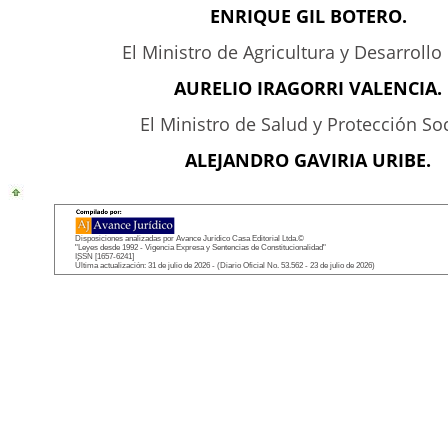
ENRIQUE GIL BOTERO.
El Ministro de Agricultura y Desarrollo 
AURELIO IRAGORRI VALENCIA.
El Ministro de Salud y Protección Soc
ALEJANDRO GAVIRIA URIBE.
Disposiciones analizadas por Avance Jurídico Casa Editorial Ltda.©
"Leyes desde 1992 - Vigencia Expresa y Sentencias de Constitucionalidad"
ISSN [1657-6241]
Última actualización: 31 de julio de 2026 - (Diario Oficial No. 53.562 - 23 de julio de 2026)