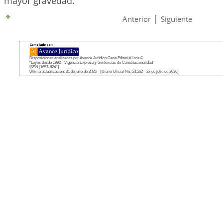
mayor gravedad.
|
Anterior
Siguiente
Disposiciones analizadas por Avance Jurídico Casa Editorial Ltda.©
"Leyes desde 1992 - Vigencia Expresa y Sentencias de Constitucionalidad"
ISSN [1657-6241]
Última actualización: 31 de julio de 2026 - (Diario Oficial No. 53.562 - 23 de julio de 2026)