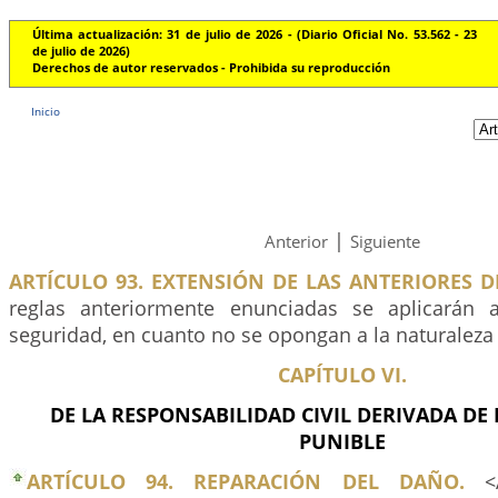
Última actualización: 31 de julio de 2026 - (Diario Oficial No. 53.562 - 23
de julio de 2026)
Derechos de autor reservados - Prohibida su reproducción
Inicio
|
Anterior
Siguiente
ARTÍCULO 93. EXTENSIÓN DE LAS ANTERIORES D
reglas anteriormente enunciadas se aplicarán
seguridad, en cuanto no se opongan a la naturaleza
CAPÍTULO VI.
DE LA RESPONSABILIDAD CIVIL DERIVADA DE
PUNIBLE
ARTÍCULO 94. REPARACIÓN DEL DAÑO.
<A