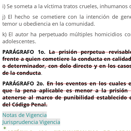
i) Se someta a la víctima tratos crueles, inhumanos
j) El hecho se cometiere con la intención de gene
temor u obediencia en la comunidad.
k) El autor ha perpetuado múltiples homicidios co
adolescentes.
PARÁGRAFO 1o.
La prisión perpetua revisabl
frente a quien cometiere la conducta en calida
o determinador, con dolo directo y en los cas
de la conducta
.
PARÁGRAFO 2o.
En los eventos en los cuales 
que la pena aplicable es menor a la prisión 
atenerse al marco de punibilidad establecido 
del Código Penal.
Notas de Vigencia
Jurisprudencia Vigencia