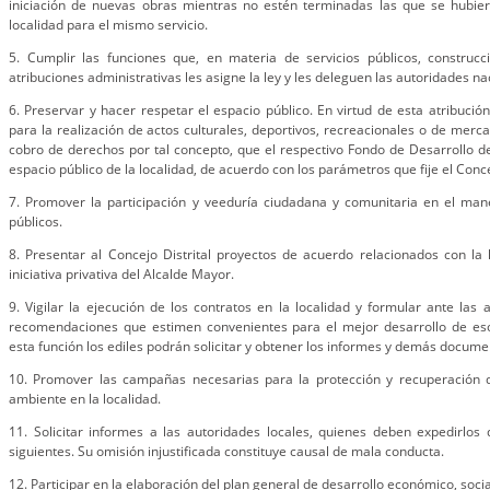
iniciación de nuevas obras mientras no estén terminadas las que se hubiere
localidad para el mismo servicio.
5. Cumplir las funciones que, en materia de servicios públicos, construcc
atribuciones administrativas les asigne la ley y les deleguen las autoridades nac
6. Preservar y hacer respetar el espacio público. En virtud de esta atribuci
para la realización de actos culturales, deportivos, recreacionales o de merc
cobro de derechos por tal concepto, que el respectivo Fondo de Desarrollo d
espacio público de la localidad, de acuerdo con los parámetros que fije el Concej
7. Promover la participación y veeduría ciudadana y comunitaria en el mane
públicos.
8. Presentar al Concejo Distrital proyectos de acuerdo relacionados con la
iniciativa privativa del Alcalde Mayor.
9. Vigilar la ejecución de los contratos en la localidad y formular ante las
recomendaciones que estimen convenientes para el mejor desarrollo de esos
esta función los ediles podrán solicitar y obtener los informes y demás docum
10. Promover las campañas necesarias para la protección y recuperación 
ambiente en la localidad.
11. Solicitar informes a las autoridades locales, quienes deben expedirlos 
siguientes. Su omisión injustificada constituye causal de mala conducta.
12. Participar en la elaboración del plan general de desarrollo económico, socia