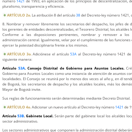
número
1421
de 1993, en aplicación de los principios de descentralización, 
pluralismo, transparencia y eficiencia.
ARTÍCULO 2o.
La atribución 8 del artículo
38
del Decreto-ley número 1421, 
8. Nombrar y remover libremente los secretarios del despacho, los jefes de 
los gerentes de entidades descentralizadas, el Tesorero Distrital, los alcaldes 
Conforme a las disposiciones pertinentes, nombrar y remover a los 
administración central. Igualmente, velar por el cumplimiento de las funciones d
ejercer la potestad disciplinaria frente a los mismos.
ARTÍCULO 3o.
Adiciónese el artículo
53A
al Decreto-ley número 1421 de 
siguiente manera:
Artículo
53A
. Consejo Distrital de Gobierno para Asuntos Locales.
Cré
Gobierno para Asuntos Locales como una instancia de atención de asuntos co
localidades. El Consejo se reunirá por lo menos dos veces al año y, en él ten
de Bogotá, los secretarios de despacho y los alcaldes locales, más los demás
Mayor de Bogotá invite.
Sus reglas de funcionamiento serán determinadas mediante Decreto Distrital.
ARTÍCULO 4o.
Adicionar un nuevo artículo al Decreto-ley número
1421
de 19
Artículo
53B
. Gabinete Local.
Serán parte del gabinete local los alcaldes lo
sector administrativo.
Los sectores administrativos que componen la administración distrital deberá