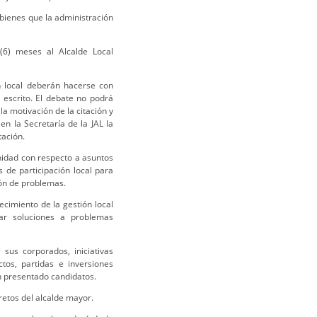
bienes que la administración
(6) meses al Alcalde Local
n local deberán hacerse con
 escrito. El debate no podrá
la motivación de la citación y
en la Secretaría de la JAL la
tación.
unidad con respecto a asuntos
s de participación local para
ción de problemas.
lecimiento de la gestión local
car soluciones a problemas
sus corporados, iniciativas
ctos, partidas e inversiones
n presentado candidatos.
cretos del alcalde mayor.