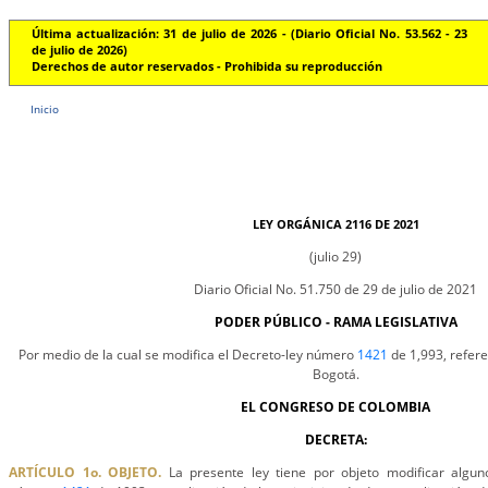
Última actualización: 31 de julio de 2026 - (Diario Oficial No. 53.562 - 23
de julio de 2026)
Derechos de autor reservados - Prohibida su reproducción
Inicio
LEY ORGÁNICA 2116 DE 2021
(julio 29)
Diario Oficial No. 51.750 de 29 de julio de 2021
PODER PÚBLICO - RAMA LEGISLATIVA
Por medio de la cual se modifica el Decreto-ley número
1421
de 1,993, refere
Bogotá.
EL CONGRESO DE COLOMBIA
DECRETA:
ARTÍCULO 1o. OBJETO.
La presente ley tiene por objeto modificar alguno