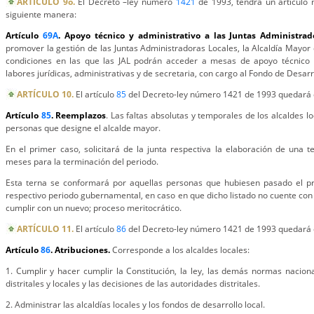
ARTÍCULO 9o.
El Decreto –ley número
1421
de 1993, tendrá un artículo 
siguiente manera:
Artículo
69A
. Apoyo técnico y administrativo a las Juntas Administrad
promover la gestión de las Juntas Administradoras Locales, la Alcaldía Mayor
condiciones en las que las JAL podrán acceder a mesas de apoyo técnico p
labores jurídicas, administrativas y de secretaria, con cargo al Fondo de Desar
ARTÍCULO 10.
El artículo
85
del Decreto-ley número 1421 de 1993 quedará d
Artículo
85
. Reemplazos
. Las faltas absolutas y temporales de los alcaldes l
personas que designe el alcalde mayor.
En el primer caso, solicitará de la junta respectiva la elaboración de una t
meses para la terminación del periodo.
Esta terna se conformará por aquellas personas que hubiesen pasado el pr
respectivo periodo gubernamental, en caso en que dicho listado no cuente co
cumplir con un nuevo; proceso meritocrático.
ARTÍCULO 11.
El artículo
86
del Decreto-ley número 1421 de 1993 quedará d
Artículo
86
. Atribuciones.
Corresponde a los alcaldes locales:
1. Cumplir y hacer cumplir la Constitución, la ley, las demás normas naciona
distritales y locales y las decisiones de las autoridades distritales.
2. Administrar las alcaldías locales y los fondos de desarrollo local.