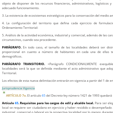
objeto de disponer de los recursos financieros, administrativos, logísticos
adecuado funcionamiento.
3. La existencia de ecosistemas estratégicos para la conservación del medio a
4. La configuración del territorio que defina cada ejercicio de formula
Ordenamiento Territorial:
5. Análisis de la actividad económica, industrial y comercial, además de las car
circunvecinos, cuando sea procedente.
PARÁGRAFO.
En todo caso, el tamaño de las localidades deberá ser dist
proporcional en cuanto a número de habitantes en cada una de ellas te
demográficos.
PARÁGRAFO TRANSITORIO.
<Parágrafo CONDICIONALMENTE exequible>
localidades será la que se definida mediante el acto administrativo que ad
Territorial.
Los efectos de esta nueva delimitación entrarán en vigencia a partir del 1 de e
Jurisprudencia Vigencia
ARTÍCULO 7o.
El artículo
65
del Decreto-ley número 1421 de 1993 quedará d
Artículo
65
. Requisitos para los cargos de edil y alcalde local.
Para ser ele
local se requiere ser ciudadano en ejercicio y haber residido o desempeñado a
industrial, comercial o laboral en la respectiva localidad por lo menos durante