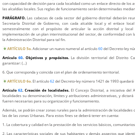
con capacidad de decisión para cada localidad como un enlace directo de los 
las alcaldías locales. Sus reglas de funcionamiento serán determinadas mediant
PARÁGRAFO.
Las cabezas de cada sector del gobierno distrital deberán reun
Secretaría Distrital de Gobierno, con cada alcalde local y el enlace local
semestralmente con el propósito de articular la acción distrital y loca
implementación de un plan interinstitucional del sector, de conformidad con 
la Administración Distrital para tal fin.
ARTÍCULO 5o.
Adicionar un nuevo numeral al artículo
60
del Decreto-ley nú
Artículo
60
. Objetivos y propósitos.
La división territorial del Distrito 
garantizar: (...)
6. Que corresponda y coincida con el plan de ordenamiento territorial.
ARTÍCULO 6o.
El artículo
62
del Decreto-ley número 1421 de 1993 quedará d
Artículo
62
. Creación de localidades.
El Concejo Distrital, a iniciativa del
localidades su denominación, límites y atribuciones administrativas, y dictar
fueren necesarias para su organización y funcionamiento.
Además, se podrán crear zonas rurales para la administración de localidades co
las de las zonas Urbanas. Para estos fines se deberá tener en cuenta:
1. La cobertura y calidad en la prestación de los servicios básicos, comunitarios 
2. Las características sociales de sus habitantes y demás aspectos que identi