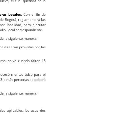
nuevo, el cual quedará de la
oras Locales.
Con el fin de
 de Bogotá, reglamentará las
or localidad, para ejecutar
rollo Local correspondiente.
e la siguiente manera:
ocales serán provistas por las
erna, salvo cuando falten 18
ocesó meritocrático para el
n 3 o más personas se deberá
e la siguiente manera:
les aplicables, los acuerdos