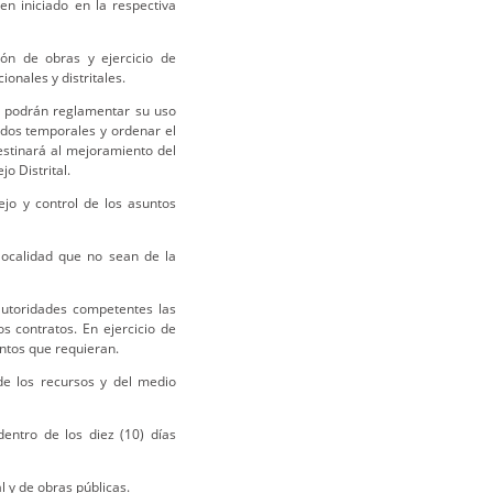
n iniciado en la respectiva
ión de obras y ejercicio de
ionales y distritales.
ón podrán reglamentar su uso
ados temporales y ordenar el
estinará al mejoramiento del
o Distrital.
jo y control de los asuntos
 localidad que no sean de la
 autoridades competentes las
 contratos. En ejercicio de
entos que requieran.
de los recursos y del medio
dentro de los diez (10) días
l y de obras públicas.