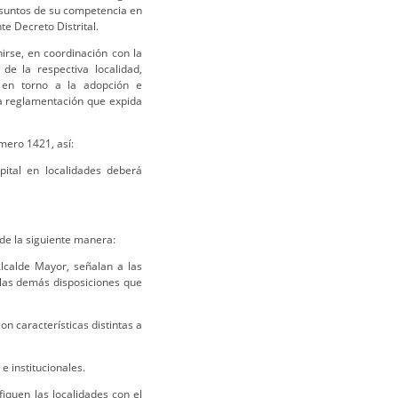
asuntos de su competencia en
e Decreto Distrital.
irse, en coordinación con la
 de la respectiva localidad,
l en torno a la adopción e
la reglamentación que expida
mero 1421, así:
Capital en localidades deberá
e la siguiente manera:
 Alcalde Mayor, señalan a las
á las demás disposiciones que
n características distintas a
e institucionales.
fiquen las localidades con el