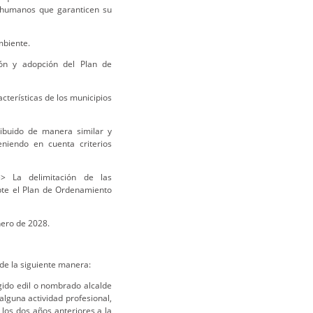
 y humanos que garanticen su
mbiente.
ción y adopción del Plan de
acterísticas de los municipios
ribuido de manera similar y
niendo en cuenta criterios
 La delimitación de las
opte el Plan de Ordenamiento
nero de 2028.
e la siguiente manera:
gido edil o nombrado alcalde
lguna actividad profesional,
 los dos años anteriores a la