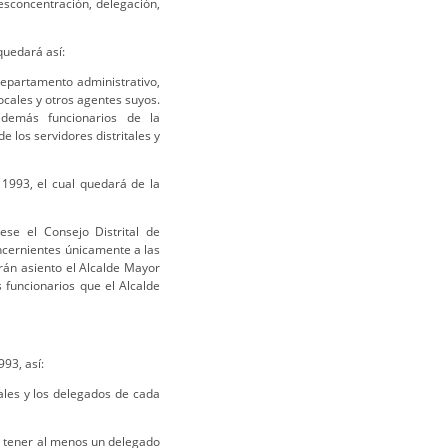
desconcentración, delegación,
quedará así:
departamento administrativo,
locales y otros agentes suyos.
demás funcionarios de la
e los servidores distritales y
1993, el cual quedará de la
ese el Consejo Distrital de
ncernientes únicamente a las
drán asiento el Alcalde Mayor
 funcionarios que el Alcalde
93, así:
cales y los delegados de cada
n tener al menos un delegado