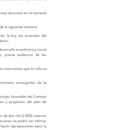
ximos descritos en el numeral
e la siguiente manera:
ón, la ley, los acuerdos del
doras:
desarrollo económico y social
o, previa audiencia de las
 las inversiones que en ella se
istritales encargadas de la
ncepto favorable del Consejo
mas y proyectos del plan de
o de dos mil (2.000) salarios
aciones no podrá ser inferior
 hacer apropiaciones para la