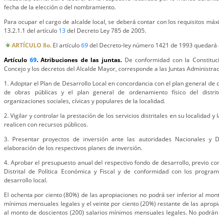
fecha de la elección o del nombramiento.
Para ocupar el cargo de alcalde local, se deberá contar con los requisitos má
13.2.1.1 del artículo
13
del Decreto Ley 785 de 2005.
ARTÍCULO 8o.
El artículo
69
del Decreto-ley número 1421 de 1993 quedará d
Artículo
69
. Atribuciones de las juntas.
De conformidad con la Constituci
Concejo y los decretos del Alcalde Mayor, corresponde a las Juntas Administra
1. Adoptar el Plan de Desarrollo Local en concordancia con el plan general de 
de obras públicas y el plan general de ordenamiento físico del distrit
organizaciones sociales, cívicas y populares de la localidad.
2. Vigilar y controlar la prestación de los servicios distritales en su localidad y
realicen con recursos públicos.
3. Presentar proyectos de inversión ante las autoridades Nacionales y D
elaboración de los respectivos planes de inversión.
4. Aprobar el presupuesto anual del respectivo fondo de desarrollo, previo co
Distrital de Política Económica y Fiscal y de conformidad con los progra
desarrollo local.
El ochenta por ciento (80%) de las apropiaciones no podrá ser inferior al mont
mínimos mensuales legales y el veinte por ciento (20%) restante de las apropi
al monto de doscientos (200) salarios mínimos mensuales legales. No podrán