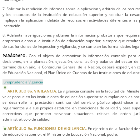
7. Solicitar la rendición de informes sobre la aplicación y arbitrio de los recur
y los estatutos de la institución de educación superior y solicitar la ces
impliquen la aplicación indebida de recursos en actividades diferentes a las 
institución.
8. Adelantar averiguaciones y obtener la información probatoria que requiera 
empresas ajenas a la institución de educación superior, siempre que resulten
de sus funciones de inspección y vigilancia, y se cumplan las formalidades lega
PARÁGRAFO.
Con el objeto de armonizar la información contable para 
decisiones, en la planeación, ejecución, conciliación y balance del sector de
término de un año, la Contaduría General de la Nación, deberá expedir, en co
de Educación Nacional, el Plan Único de Cuentas de las instituciones de educac
Jurisprudencia Vigencia
ARTÍCULO 8o. VIGILANCIA.
La vigilancia consiste en la facultad del Minist
velar porque en las instituciones de educación superior se cumplan con las no
se desarrolle la prestación continua del servicio público ajustándose a l
reglamentos y a sus propios estatutos en condiciones de calidad y para sup
correctivos que permitan solventar situaciones críticas de orden jurí
administrativo o de calidad.
ARTÍCULO 9o. FUNCIONES DE VIGILANCIA.
En ejercicio de la facultad de v
de educación superior, el Ministerio de Educación Nacional, podrá: