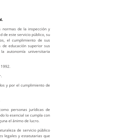
N.
as normas de la inspección y
d de este servicio público, su
dos, el cumplimiento de sus
es de educación superior sus
la autonomía universitaria
 1992.
r.
dos y por el cumplimiento de
.
 como personas jurídicas de
do lo esencial se cumpla con
guna el ánimo de lucro.
aturaleza de servicio público
es legales y estatutarias que