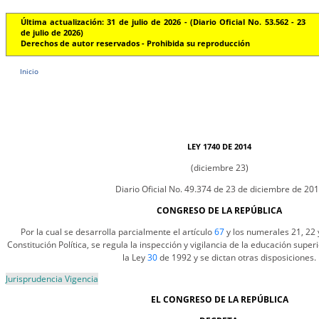
Última actualización: 31 de julio de 2026 - (Diario Oficial No. 53.562 - 23
de julio de 2026)
Derechos de autor reservados - Prohibida su reproducción
Inicio
LEY 1740 DE 2014
(diciembre 23)
Diario Oficial No. 49.374 de 23 de diciembre de 20
CONGRESO DE LA REPÚBLICA
Por la cual se desarrolla parcialmente el artículo
67
y los numerales 21, 22 y
Constitución Política, se regula la inspección y vigilancia de la educación supe
la Ley
30
de 1992 y se dictan otras disposiciones.
Jurisprudencia Vigencia
EL CONGRESO DE LA REPÚBLICA