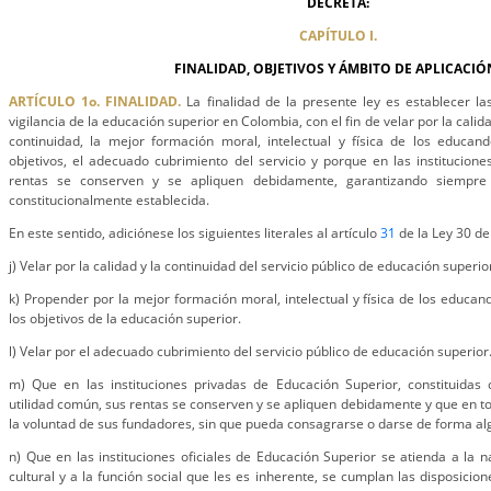
DECRETA:
CAPÍTULO I.
FINALIDAD, OBJETIVOS Y ÁMBITO DE APLICACIÓ
ARTÍCULO 1o. FINALIDAD.
La finalidad de la presente ley es establecer l
vigilancia de la educación superior en Colombia, con el fin de velar por la calida
continuidad, la mejor formación moral, intelectual y física de los educan
objetivos, el adecuado cubrimiento del servicio y porque en las institucion
rentas se conserven y se apliquen debidamente, garantizando siempre 
constitucionalmente establecida.
En este sentido, adiciónese los siguientes literales al artículo
31
de la Ley 30 de
j) Velar por la calidad y la continuidad del servicio público de educación superio
k) Propender por la mejor formación moral, intelectual y física de los educan
los objetivos de la educación superior.
l) Velar por el adecuado cubrimiento del servicio público de educación superior
m) Que en las instituciones privadas de Educación Superior, constituidas
utilidad común, sus rentas se conserven y se apliquen debidamente y que en to
la voluntad de sus fundadores, sin que pueda consagrarse o darse de forma al
n) Que en las instituciones oficiales de Educación Superior se atienda a la n
cultural y a la función social que les es inherente, se cumplan las disposicion