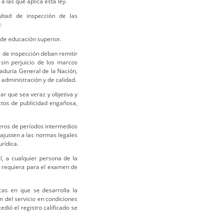
a las que aplica esta ley.
ultad de inspección de las
:
n de educación superior.
s de inspección deban remitir
 sin perjuicio de los marcos
aduría General de la Nación,
 administración y de calidad.
zar que sea veraz y objetiva y
ctos de publicidad engañosa,
ieros de períodos intermedios
e ajusten a las normas legales
urídica.
l, a cualquier persona de la
e requiera para el examen de
sicas en que se desarrolla la
n del servicio en condiciones
edió el registro calificado se