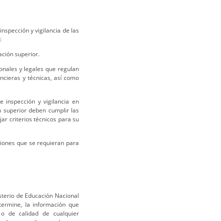
inspección y vigilancia de las
:
cación superior.
ionales y legales que regulan
ancieras y técnicas, así como
e inspección y vigilancia en
n superior deben cumplir las
jar criterios técnicos para su
ciones que se requieran para
isterio de Educación Nacional
etermine, la información que
a o de calidad de cualquier