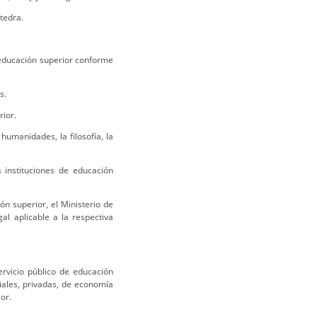
tedra.
 educación superior conforme
s.
rior.
 humanidades, la filosofía, la
 instituciones de educación
ón superior, el Ministerio de
al aplicable a la respectiva
ervicio público de educación
ciales, privadas, de economía
or.