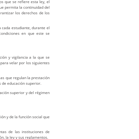
os que se refiere esta ley, el
ue permita la continuidad del
rantizar los derechos de los
 cada estudiante, durante el
 condiciones en que este se
ión y vigilancia a la que se
 para velar por los siguientes
ias que regulan la prestación
es de educación superior.
cación superior y del régimen
ión y de la función social que
tas de las instituciones de
ón, la ley y sus reglamentos.