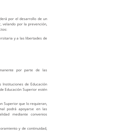
derá por el desarrollo de un
, velando por la prevención,
ctos:
sitaria y a las libertades de
ermanente por parte de las
 Instituciones de Educación
 de Educación Superior estén
ón Superior que lo requieran,
onal podrá apoyarse en las
alidad mediante convenios
oramiento y de continuidad,