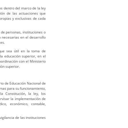
sos dentro del marco de la ley
ación de las actuaciones que
propias y exclusivas de cada
de personas, instituciones o
 necesarias en el desarrollo
les.
que sea útil en la toma de
 la educación superior, en el
ordinación con el Ministerio
ión superior.
erio de Educación Nacional de
rmas para su funcionamiento,
a Constitución, la ley, los
ervisar la implementación de
dico, económico, contable,
igilancia de las instituciones