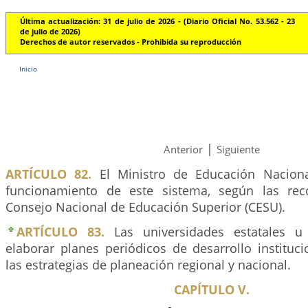
Última actualización: 31 de julio de 2026 - (Diario Oficial No. 53.562 - 23
de julio de 2026)
Derechos de autor reservados - Prohibida su reproducción
Inicio
|
Anterior
Siguiente
ARTÍCULO 82.
El Ministro de Educación Naciona
funcionamiento de este sistema, según las re
Consejo Nacional de Educación Superior (CESU).
ARTÍCULO 83.
Las universidades estatales u 
elaborar planes periódicos de desarrollo instituc
las estrategias de planeación regional y nacional.
CAPÍTULO V.