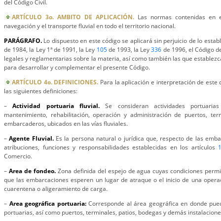
del Código Civil.
ARTÍCULO 3o. AMBITO DE APLICACIÓN.
Las normas contenidas en el
navegación y el transporte fluvial en todo el territorio nacional.
PARÁGRAFO.
Lo dispuesto en este código se aplicará sin perjuicio de lo estab
de 1984, la Ley 1ª de 1991, la Ley
105
de 1993, la Ley
336
de 1996, el Código 
legales y reglamentarias sobre la materia, así como también las que establezc
para desarrollar y complementar el presente Código.
ARTÍCULO 4o. DEFINICIONES.
Para la aplicación e interpretación de este
las siguientes definiciones:
–
Actividad portuaria fluvial.
Se consideran actividades portuarias 
mantenimiento, rehabilitación, operación y administración de puertos, term
embarcaderos, ubicados en las vías fluviales.
–
Agente Fluvial.
Es la persona natural o jurídica que, respecto de las embar
atribuciones, funciones y responsabilidades establecidas en los artículos
Comercio.
–
Area de fondeo.
Zona definida del espejo de agua cuyas condiciones permi
que las embarcaciones esperen un lugar de atraque o el inicio de una operaci
cuarentena o aligeramiento de carga.
–
Area geográfica portuaria:
Corresponde al área geográfica en donde pue
portuarias, así como puertos, terminales, patios, bodegas y demás instalacione