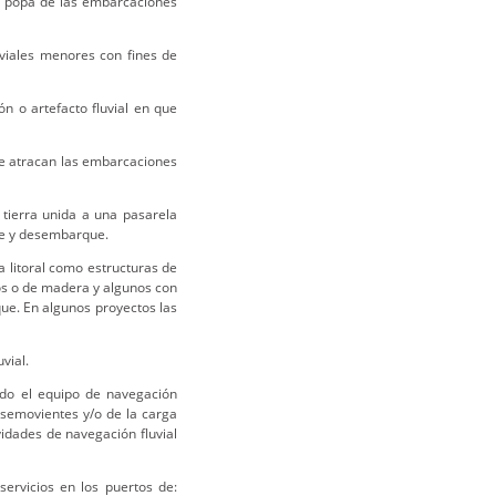
la popa de las embarcaciones
viales menores con fines de
n o artefacto fluvial en que
nde atracan las embarcaciones
tierra unida a una pasarela
ue y desembarque.
ea litoral como estructuras de
os o de madera y algunos con
ue. En algunos proyectos las
vial.
uido el equipo de navegación
 semovientes y/o de la carga
vidades de navegación fluvial
servicios en los puertos de: