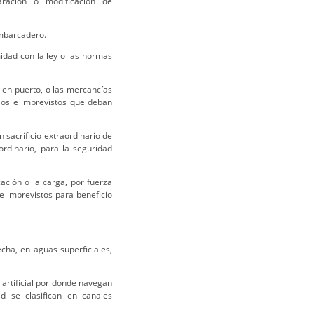
aración o modificación de
mbarcadero.
midad con la ley o las normas
 en puerto, o las mercancías
ios e imprevistos que deban
 sacrificio extraordinario de
rdinario, para la seguridad
ación o la carga, por fuerza
 e imprevistos para beneficio
echa, en aguas superficiales,
 artificial por donde navegan
d se clasifican en canales