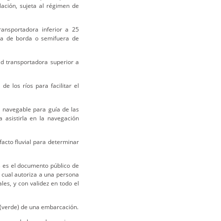
Nación, sujeta al régimen de
ransportadora inferior a 25
ra de borda o semifuera de
d transportadora superior a
de los ríos para facilitar el
l navegable para guía de las
 asistirla en la navegación
facto fluvial para determinar
es es el documento público de
l cual autoriza a una persona
les, y con validez en todo el
r (verde) de una embarcación.