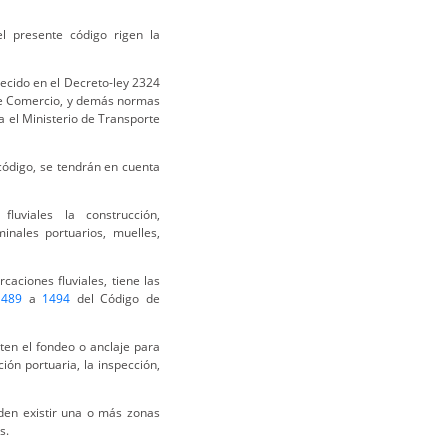
 presente código rigen la
lecido en el Decreto-ley 2324
de Comercio, y demás normas
a el Ministerio de Transporte
 código, se tendrán en cuenta
fluviales la construcción,
inales portuarios, muelles,
caciones fluviales, tiene las
1489
a
1494
del Código de
ten el fondeo o anclaje para
ón portuaria, la inspección,
den existir una o más zonas
s.