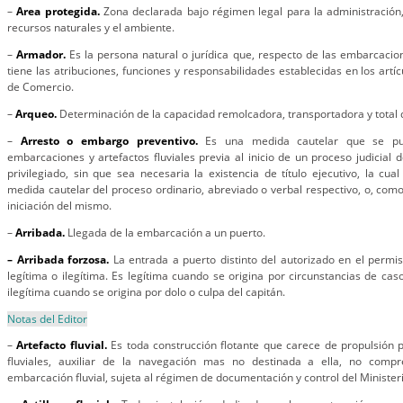
–
Area protegida.
Zona declarada bajo régimen legal para la administración
recursos naturales y el ambiente.
–
Armador.
Es la persona natural o jurídica que, respecto de las embarcacione
tiene las atribuciones, funciones y responsabilidades establecidas en los artí
de Comercio.
–
Arqueo.
Determinación de la capacidad remolcadora, transportadora y total
–
Arresto o embargo preventivo.
Es una medida cautelar que se pu
embarcaciones y artefactos fluviales previa al inicio de un proceso judicial 
privilegiado, sin que sea necesaria la existencia de título ejecutivo, la c
medida cautelar del proceso ordinario, abreviado o verbal respectivo, o, como
iniciación del mismo.
–
Arribada.
Llegada de la embarcación a un puerto.
– Arribada forzosa.
La entrada a puerto distinto del autorizado en el permi
legítima o ilegítima. Es legítima cuando se origina por circunstancias de cas
ilegítima cuando se origina por dolo o culpa del capitán.
Notas del Editor
–
Artefacto fluvial.
Es toda construcción flotante que carece de propulsión
fluviales, auxiliar de la navegación mas no destinada a ella, no compr
embarcación fluvial, sujeta al régimen de documentación y control del Minister