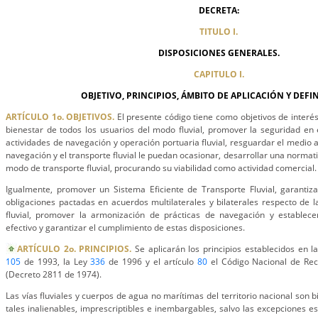
DECRETA:
TITULO I.
DISPOSICIONES GENERALES.
CAPITULO I.
OBJETIVO, PRINCIPIOS, ÁMBITO DE APLICACIÓN Y DEFI
ARTÍCULO 1o. OBJETIVOS.
El presente código tiene como objetivos de interés 
bienestar de todos los usuarios del modo fluvial, promover la seguridad en el
actividades de navegación y operación portuaria fluvial, resguardar el medio 
navegación y el transporte fluvial le puedan ocasionar, desarrollar una normat
modo de transporte fluvial, procurando su viabilidad como actividad comercial.
Igualmente, promover un Sistema Eficiente de Transporte Fluvial, garantiz
obligaciones pactadas en acuerdos multilaterales y bilaterales respecto de l
fluvial, promover la armonización de prácticas de navegación y establec
efectivo y garantizar el cumplimiento de estas disposiciones.
ARTÍCULO 2o. PRINCIPIOS.
Se aplicarán los principios establecidos en la 
105
de 1993, la Ley
336
de 1996 y el artículo
80
el Código Nacional de Rec
(Decreto 2811 de 1974).
Las vías fluviales y cuerpos de agua no marítimas del territorio nacional son 
tales inalienables, imprescriptibles e inembargables, salvo las excepciones es