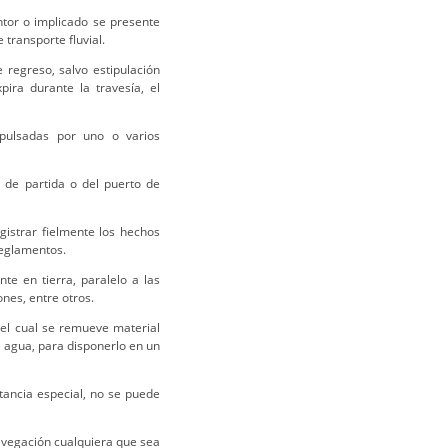
ntor o implicado se presente
transporte fluvial.
 regreso, salvo estipulación
pira durante la travesía, el
pulsadas por uno o varios
o de partida o del puerto de
gistrar fielmente los hechos
 reglamentos.
nte en tierra, paralelo a las
nes, entre otros.
 el cual se remueve material
e agua, para disponerlo en un
tancia especial, no se puede
navegación cualquiera que sea