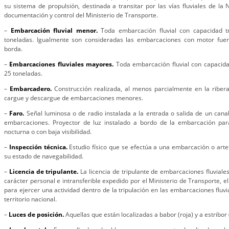
su sistema de propulsión, destinada a transitar por las vías fluviales de la 
documentación y control del Ministerio de Transporte.
–
Embarcación fluvial menor.
Toda embarcación fluvial con capacidad t
toneladas. Igualmente son consideradas las embarcaciones con motor fue
borda.
–
Embarcaciones fluviales mayores.
Toda embarcación fluvial con capacida
25 toneladas.
–
Embarcadero.
Construcción realizada, al menos parcialmente en la ribera 
cargue y descargue de embarcaciones menores.
–
Faro.
Señal luminosa o de radio instalada a la entrada o salida de un cana
embarcaciones. Proyector de luz instalado a bordo de la embarcación para
nocturna o con baja visibilidad.
–
Inspección técnica.
Estudio físico que se efectúa a una embarcación o arte
su estado de navegabilidad.
–
Licencia de tripulante.
La licencia de tripulante de embarcaciones fluvial
carácter personal e intransferible expedido por el Ministerio de Transporte, e
para ejercer una actividad dentro de la tripulación en las embarcaciones fluvia
territorio nacional.
–
Luces de posición.
Aquellas que están localizadas a babor (roja) y a estribo