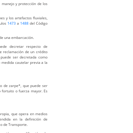
, manejo y protección de los
s y los artefactos fluviales,
culos
1473
a
1488
del Código
 de una embarcación.
ede decretar respecto de
de reclamación de un crédito
ual puede ser decretada como
 medida cautelar previa a la
so de zarpe*, que puede ser
o fortuito o fuerza mayor. Es
 propia, que opera en medios
endida en la definición de
io de Transporte.