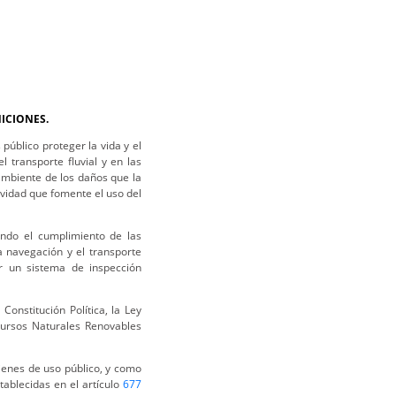
NICIONES.
público proteger la vida y el
 transporte fluvial y en las
ambiente de los daños que la
ividad que fomente el uso del
ando el cumplimiento de las
a navegación y el transporte
er un sistema de inspección
Constitución Política, la Ley
ursos Naturales Renovables
bienes de uso público, y como
tablecidas en el artículo
677