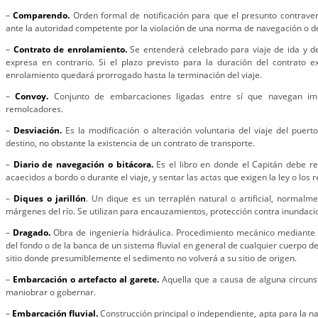
–
Comparendo.
Orden formal de notificación para que el presunto contrave
ante la autoridad competente por la violación de una norma de navegación o de 
–
Contrato de enrolamiento.
Se entenderá celebrado para viaje de ida y de
expresa en contrario. Si el plazo previsto para la duración del contrato ex
enrolamiento quedará prorrogado hasta la terminación del viaje.
–
Convoy.
Conjunto de embarcaciones ligadas entre sí que navegan im
remolcadores.
–
Desviación.
Es la modificación o alteración voluntaria del viaje del puert
destino, no obstante la existencia de un contrato de transporte.
–
Diario de navegación o bitácora.
Es el libro en donde el Capitán debe re
acaecidos a bordo o durante el viaje, y sentar las actas que exigen la ley o los
–
Diques o jarillón
. Un dique es un terraplén natural o artificial, normalme
márgenes del río. Se utilizan para encauzamientos, protección contra inundacio
–
Dragado.
Obra de ingeniería hidráulica. Procedimiento mecánico mediante
del fondo o de la banca de un sistema fluvial en general de cualquier cuerpo d
sitio donde presumiblemente el sedimento no volverá a su sitio de origen.
–
Embarcación o artefacto al garete.
Aquella que a causa de alguna circuns
maniobrar o gobernar.
–
Embarcación fluvial.
Construcción principal o independiente, apta para la 