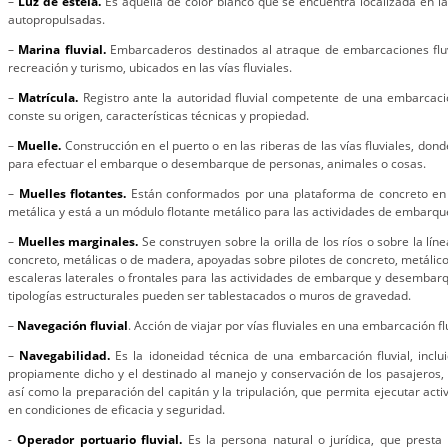
–
Luz de estela.
Es aquella de color blanco que se encuentra localizada en 
autopropulsadas.
–
Marina fluvial.
Embarcaderos destinados al atraque de embarcaciones flu
recreación y turismo, ubicados en las vías fluviales.
–
Matrícula.
Registro ante la autoridad fluvial competente de una embarcació
conste su origen, características técnicas y propiedad.
–
Muelle.
Construcción en el puerto o en las riberas de las vías fluviales, do
para efectuar el embarque o desembarque de personas, animales o cosas.
–
Muelles flotantes.
Están conformados por una plataforma de concreto en 
metálica y está a un módulo flotante metálico para las actividades de embarq
–
Muelles marginales.
Se construyen sobre la orilla de los ríos o sobre la lín
concreto, metálicas o de madera, apoyadas sobre pilotes de concreto, metálic
escaleras laterales o frontales para las actividades de embarque y desembarq
tipologías estructurales pueden ser tablestacados o muros de gravedad.
–
Navegación fluvial
. Acción de viajar por vías fluviales en una embarcación flu
–
Navegabilidad.
Es la idoneidad técnica de una embarcación fluvial, incl
propiamente dicho y el destinado al manejo y conservación de los pasajeros,
así como la preparación del capitán y la tripulación, que permita ejecutar acti
en condiciones de eficacia y seguridad.
-
Operador portuario fluvial.
Es la persona natural o jurídica, que presta 