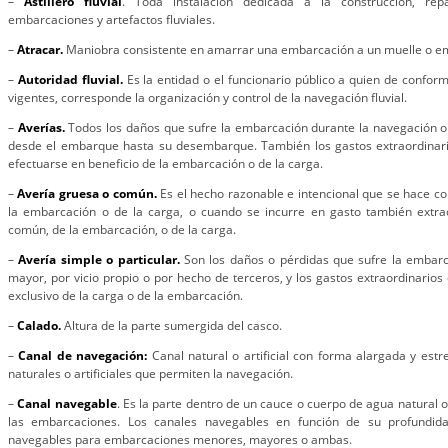
–
Astillero fluvial
. Toda instalación dedicada a la construcción, rep
embarcaciones y artefactos fluviales.
–
Atracar.
Maniobra consistente en amarrar una embarcación a un muelle o e
–
Autoridad fluvial.
Es la entidad o el funcionario público a quien de confor
vigentes, corresponde la organización y control de la navegación fluvial.
–
Averías.
Todos los daños que sufre la embarcación durante la navegación o
desde el embarque hasta su desembarque. También los gastos extraordinar
efectuarse en beneficio de la embarcación o de la carga.
–
Avería gruesa o común.
Es el hecho razonable e intencional que se hace con
la embarcación o de la carga, o cuando se incurre en gasto también extrao
común, de la embarcación, o de la carga.
–
Avería simple o particular.
Son los daños o pérdidas que sufre la embarc
mayor, por vicio propio o por hecho de terceros, y los gastos extraordinarios
exclusivo de la carga o de la embarcación.
–
Calado.
Altura de la parte sumergida del casco.
–
Canal de navegación:
Canal natural o artificial con forma alargada y estr
naturales o artificiales que permiten la navegación.
–
Canal navegable
. Es la parte dentro de un cauce o cuerpo de agua natural o
las embarcaciones. Los canales navegables en función de su profundida
navegables para embarcaciones menores, mayores o ambas.