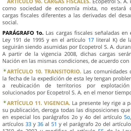
ARTÍCULO 9o. CARGAS FISCALES.
Ecopetrol S. A. 
como sociedad de economía mixta, no estará o
cargas fiscales diferentes a las derivadas del desa
social.
PARÁGRAFO 1o.
Las cargas fiscales señaladas en 
Ley 191 de 1995 y en el artículo
17
literal K) de 
seguirán siendo asumidas por Ecopetrol S. A. durant
A partir de la vigencia 2008, dichas cargas ser
Nación en las mismas condiciones, de acuerdo con l
ARTÍCULO 10. TRANSITORIO.
Las comunidades 
la fecha de la expedición de esta ley tengan proble
a reubicación de territorios por explotación
solucionados por Ecopetrol S. A. en el menor tiempo
ARTÍCULO 11. VIGENCIA.
La presente ley rige a p
su publicación, deroga todas las disposiciones que 
en especial los parágrafos 2o y 4o del artículo
5o
artículos
33
y
36
al
51
y el parágrafo 2o del artícul