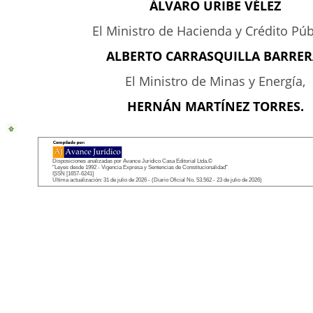
ÁLVARO URIBE VÉLEZ
El Ministro de Hacienda y Crédito Púb
ALBERTO CARRASQUILLA BARRER
El Ministro de Minas y Energía,
HERNÁN MARTÍNEZ TORRES.
Disposiciones analizadas por Avance Jurídico Casa Editorial Ltda.©
"Leyes desde 1992 - Vigencia Expresa y Sentencias de Constitucionalidad"
ISSN [1657-6241]
Última actualización: 31 de julio de 2026 - (Diario Oficial No. 53.562 - 23 de julio de 2026)