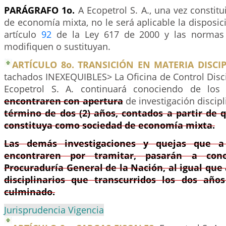
PARÁGRAFO 1o.
A Ecopetrol S. A., una vez consti
de economía mixta, no le será aplicable la disposic
artículo
92
de la Ley 617 de 2000 y las normas 
modifiquen o sustituyan.
ARTÍCULO 8o. TRANSICIÓN EN MATERIA DISCIP
tachados INEXEQUIBLES> La Oficina de Control Disci
Ecopetrol S. A. continuará conociendo de lo
encontraren con apertura
de investigación discip
término de dos (2) años, contados a partir de 
constituya como sociedad de economía mixta.
Las demás investigaciones y quejas que a
encontraren por tramitar, pasarán a con
Procuraduría General de la Nación, al igual que
disciplinarios que transcurridos los dos año
culminado.
Jurisprudencia Vigencia