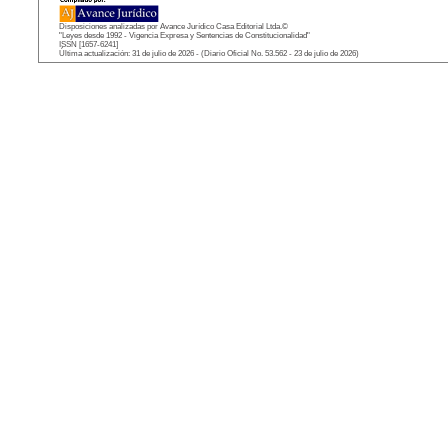
Disposiciones analizadas por Avance Jurídico Casa Editorial Ltda.©
"Leyes desde 1992 - Vigencia Expresa y Sentencias de Constitucionalidad"
ISSN [1657-6241]
Última actualización: 31 de julio de 2026 - (Diario Oficial No. 53.562 - 23 de julio de 2026)