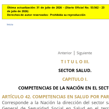
Última actualización: 31 de julio de 2026 - (Diario Oficial No. 53.562 - 23
de julio de 2026)
Derechos de autor reservados - Prohibida su reproducción
Inicio
|
Anterior
Siguiente
T I T U L O III.
SECTOR SALUD.
CAPITULO I.
COMPETENCIAS DE LA NACIÓN EN EL SECT
ARTÍCULO 42. COMPETENCIAS EN SALUD POR PAR
Corresponde a la Nación la dirección del sector s
General de Seguridad Social en Salud en el terri