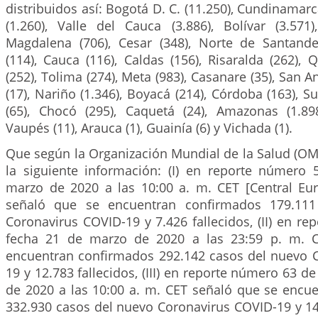
distribuidos así: Bogotá D. C. (11.250), Cundinamarc
(1.260), Valle del Cauca (3.886), Bolívar (3.571),
Magdalena (706), Cesar (348), Norte de Santande
(114), Cauca (116), Caldas (156), Risaralda (262), Q
(252), Tolima (274), Meta (983), Casanare (35), San 
(17), Nariño (1.346), Boyacá (214), Córdoba (163), Su
(65), Chocó (295), Caquetá (24), Amazonas (1.89
Vaupés (11), Arauca (1), Guainía (6) y Vichada (1).
Que según la Organización Mundial de la Salud (OMS), se ha reportado la siguiente información: (I) en reporte número 57 de fecha 17 de marzo de 2020 a las 10:00 a. m. CET [Central European Time Zone] señaló que se encuentran confirmados 179.111 casos del nuevo Coronavirus COVID-19 y 7.426 fallecidos, (II) en reporte número 62 de fecha 21 de marzo de 2020 a las 23:59 p. m. CET señaló que se encuentran confirmados 292.142 casos del nuevo Coronavirus COVID-19 y 12.783 fallecidos, (III) en reporte número 63 de fecha 23 de marzo de 2020 a las 10:00 a. m. CET señaló que se encuentran confirmados 332.930 casos del nuevo Coronavirus COVID-19 y 14.509 fallecidos, (IV) en el reporte número 79 de fecha 8 de abril de 2020 a las 10:00 a. m. CET se encuentran confirmados 1.353.361 casos del nuevo Coronavirus COVID-19 y 79.235 fallecidos, (V) en el reporte número 80 del 9 de abril de 2020 a las 10:00 a. m. CET señaló que se encuentran confirmados 1.436.198 casos del nuevo Coronavirus COVID-19 y 85.521 fallecidos, (VI) en el reporte número 81 del 10 de abril de 2020 a las 10:00 a. m. CET señaló que se encuentran confirmados 1.521.252 casos del nuevo coronavirus COVID-19 y 92.798 fallecidos, (VII) en el reporte número 82 del 11 de abril de 2020 a las 10:00 a. m. CET señaló que se encuentran confirmados 1.610.909 casos del nuevo coronavirus COVID-19 y 99.690 muertes, (VIII) en el reporte número 83 del 12 de abril de 2020 a las 10:00 a. m. CET señaló que se encuentran confirmados 1.696.588 casos del nuevo coronavirus COVID-19 y 105.952 fallecidos, (IX) en el reporte número 84 del 13 de abril de 2020 a las 10:00 a. m. CET señaló que se encuentran confirmados 1.773.084 casos del nuevo coronavirus COVID-19 y 111.652 fallecidos, (X) en el reporte número 85 del 14 de abril de 2020 a las 10:00 a. m. CET señaló que se encuentran confirmados 1.844.863 casos del nuevo Coronavirus COVID-19 y 117.021 fallecidos, (XI) en el reporte número 86 del 15 de abril de 2020 a las 10:00 a. m. CET señaló que se encuentran confirmados 1.914.916 casos del nuevo Coronavirus COVID-19 y 123.010 fallecidos, (XII) en el reporte número 87 del 16 de abril de 2020 a las 10:00 a. m. CEST [Central European Summer Time] señaló que se encuentran confirmados 1.991.562 casos del nuevo coronavirus COVID-19 y 130.885 fallecidos, (XIII) en el reporte número 88 del 17 de abril de 2020 a las 10:00 a. m. CEST señaló que se encuentran confirmados 2.074.529 casos del nuevo Coronavirus COVID-19 y 139.378 fallecidos, (XIV) en el reporte número 89 del 18 de abril de 2020 a las 10:00 a. m. CEST señaló que se encuentran confirmados 2.160.207 casos del nuevo Coronavirus COVID-19 y 146.088 fallecidos, (XV) en el reporte número 90 del 19 de abril de 2020 a las 10:00 a. m. CEST señaló que se encuentran confirmados 2.241.778 casos del nuevo coronavirus COVID-19 y 152.551 fallecidos, (XVI) en el reporte número 91 del 20 de abril de 2020 a las 10:00 a. m. CEST señaló que se encuentran confirmados 2.314.621 casos del nuevo coronavirus COVID-19 y 157.847 fallecidos y (XVII) en el reporte número 92 del 21 de abril de 2020 a las 10:00 a. m. CEST señaló que se encuentran confirmados 2.397.217 casos del nuevo Coronavirus COVID-19 y 162.956 fallecidos, (XVIII) en el reporte número 93 del 22 de abril de 2020 a las 10:00 a. m. CEST señaló que se encuentran confirmados 2.471.136 casos del nuevo Coronavirus COVID-19 y 169.006 fallecidos, (XIX) en el reporte número 94 del 23 de abril de 2020 a las 10:00 a. m. CEST señaló que se encuentran confirmados 2.544.792 casos del nuevo coronavirus COVID-19 y 175.694 fallecidos, (XX) en el reporte número 95 del 24 de abril de 2020 a las 10:00 a. m. CEST señaló que se encuentran confirmados 2.626.321 casos del nuevo coronavirus COVID-19 y 181.938 fallecidos, (XXI) en el reporte número 96 del 25 de abril de 2020 a las 10:00 a. m. CEST señaló que se encuentran confirmados 2.719.896 casos del nuevo Coronavirus COVID-19 y 187.705 fallecidos, (XXII) en el reporte número 97 del 26 de abril de 2020 a las 10:00 a. m. CEST señaló que se encuentran confirmados 2.804.796 casos del nuevo Coronavirus COVID-19 y 193.710 fallecidos, (XXIII) en el reporte número 98 del 27 de abril de 2020 a las 10:00 a. m. CEST señaló que se encuentren confirmados 2.878.196 casos del nuevo coronavirus COVID-19 y 198.668 fallecidos, (XXIV) en el reporte número 99 del 28 de abril de 2020 a las 10:00 a. m. CEST señaló que se encuentran confirmados 2.954.222 casos del nuevo coronavirus COVID-19 y 202.597 fallecidos, (XXV) en el reporte número 100 del 29 de abril de 2020 a las 10:00 a. m. CEST señaló que se encuentran confirmados 3.018.952 casos del nuevo coronavirus COVID-19 y 207.973 fallecidos, (XXVI) en el reporte número 101 del 30 de abril de 2020 a las 10:00 a. m. CEST señaló que se encuentran confirmados 3.090.445 casos del nuevo coronavirus COVID-19 y 217.769 fallecidos, (XXVII) en el reporte número 102 del 1o. de mayo de 2020 a las 10:00 a. m. CEST señaló que se encuentran confirmados 3.175.207 casos del nuevo coronavirus COVID-19 y 224.172 fallecidos, (XXVIII) en el reporte número 103 del 2 de mayo de 2020 a las 3.267.184 casos del nuevo coronavirus COVID-19 y 229.971 fallecidos, (XXIX) en el reporte número 104 del 3 de mayo de 2020 a las 10:00 a. m. CEST señaló que se encuentran confirmados 3.349.786 casos del nuevo coronavirus COVID-19 y 238.628 fallecidos, (XXX) en el reporte número 105 del 4 de mayo de 2020 a las 10:00 a. m. CEST señaló que se encuentran confirmados 3.435.894 casos del nuevo coronavirus COVID-19 y 239.604 fallecidos, (XXXI) en el reporte número 106 del 5 de mayo de 2020 a las 10:00 a. m. CEST señaló que se encuentran confirmados 3.517.345 casos del nuevo Coronavirus COVID-19 y 243.401 fallecidos, (XXXII) en el reporte número 107 del 6 de mayo de 2020 a las 10:00 a.m. CEST señaló que se encuentran confirmados 3.588.773 casos del nuevo coronavirus COVID-19 y 247.503 fallecidos, (XXXIII) en el reporte número 108 del 7 de mayo de 2020 a las 10:00 a. m. CEST señaló que se encuentran confirmados 3.672.238 casos del nuevo Coronavirus COVID-19 y 254.045 fallecidos, (XXXIV) en el reporte número 109 del 8 de mayo de 2020 a las 10:00 a. m. CEST señaló que se encuentran confirmados 3.759.967 casos del nuevo Coronavirus COVID-19 y 259.474 fallecidos, (XXXV) en el reporte número 110 del 9 de mayo de 2020 a las 10:00 a. m. CEST señaló que se encuentran confirmados 3.855.788 casos del nuevo Coronavirus COVID-19 y 265.862 fallecidos, (XXXVI) en el reporte número 111 del 10 de mayo de 2020 a las 10:00 a. m. CEST señaló que se encuentran confirmados 3.917.366 casos del nuevo Coronavirus COVID-19 y 274.361 fallecidos, (XXXVII) en el reporte número 112 del 11 de mayo de 2020 a las 10:00 a. m. CEST señaló que se encuentran confirmados 4.006.257 casos del nuevo coronavirus COVID-19 y 278.892 fallecidos, (XXXVIII) en el reporte número 113 del 12 de mayo de 2020 a las 10:00 a. m. CEST señaló que se encuentran confirmados 4.088.848 casos del nuevo Coronavirus COVID-19 y 283.153 fallecidos, (XXXIX) en el reporte número 114 del 13 de mayo de 2020 a las 10:00 a. m. CEST señaló que se encuentran confirmados 4.170.424 casos del nuevo Coronavirus COVID-19 y 287.399 fallecidos, (XL) en el reporte número 115 del 14 de mayo de 2020 a las 10:00 a. m. CEST señaló que se encuentran confir