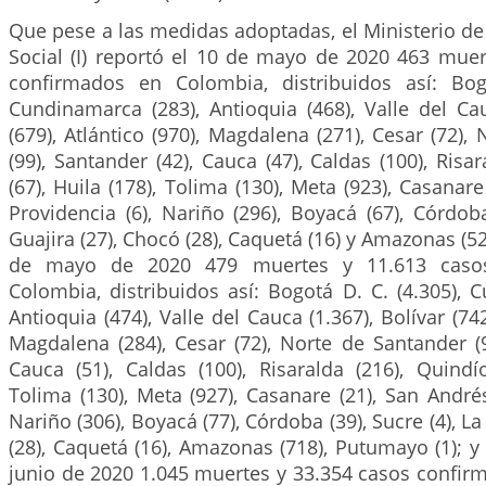
Que pese a las medidas adoptadas, el Ministerio de
Social (I) reportó el 10 de mayo de 2020 463 muer
confirmados en Colombia, distribuidos así: Bog
Cundinamarca (283), Antioquia (468), Valle del Cau
(679), Atlántico (970), Magdalena (271), Cesar (72),
(99), Santander (42), Cauca (47), Caldas (100), Risa
(67), Huila (178), Tolima (130), Meta (923), Casanar
Providencia (6), Nariño (296), Boyacá (67), Córdoba
Guajira (27), Chocó (28), Caquetá (16) y Amazonas (527
de mayo de 2020 479 muertes y 11.613 caso
Colombia, distribuidos así: Bogotá D. C. (4.305), 
Antioquia (474), Valle del Cauca (1.367), Bolívar (742
Magdalena (284), Cesar (72), Norte de Santander (9
Cauca (51), Caldas (100), Risaralda (216), Quindío
Tolima (130), Meta (927), Casanare (21), San Andrés
Nariño (306), Boyacá (77), Córdoba (39), Sucre (4), La
(28), Caquetá (16), Amazonas (718), Putumayo (1); y (
junio de 2020 1.045 muertes y 33.354 casos confir