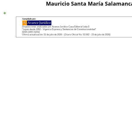
Mauricio Santa María Salamanc
Disposiciones analizadas por Avance Jurídico Casa Editorial Ltda.©
"Leyes desde 1992 - Vigencia Expresa y Sentencias de Constitucionalidad"
ISSN [1657-6241]
Última actualización: 31 de julio de 2026 - (Diario Oficial No. 53.562 - 23 de julio de 2026)