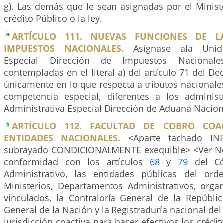
g). Las demás que le sean asignadas por el Minist
crédito Público o la ley.
ARTÍCULO 111. NUEVAS FUNCIONES DE L
IMPUESTOS NACIONALES.
Asígnase ala Unida
Especial Dirección de Impuestos Nacionale
contempladas en el literal a) del artículo 71 del De
únicamente en lo que respecta a tributos nacionale
competencia especial, diferentes a los adminis
Administrativa Especial Dirección de Aduana Nacion
ARTÍCULO 112. FACULTAD DE COBRO COA
ENTIDADES NACIONALES.
<Aparte tachado INE
subrayado CONDICIONALMENTE exequible> <Ver Not
conformidad con los artículos
68
y
79
del Có
Administrativo, las entidades públicas del or
Ministerios, Departamentos Administrativos, org
vinculados
, la Contraloría General de la Repúblic
General de la Nación y la Registraduría nacional del 
jurisdicción coactiva para hacer efectivos los crédit