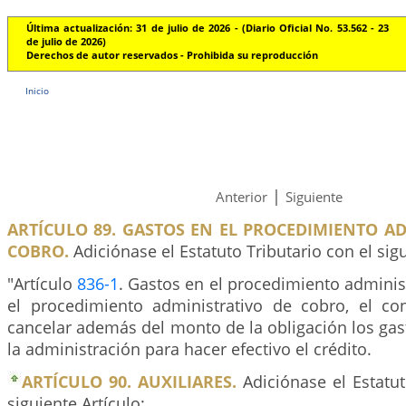
Última actualización: 31 de julio de 2026 - (Diario Oficial No. 53.562 - 23
de julio de 2026)
Derechos de autor reservados - Prohibida su reproducción
Inicio
|
Anterior
Siguiente
ARTÍCULO 89. GASTOS EN EL PROCEDIMIENTO A
COBRO.
Adiciónase el Estatuto Tributario con el sigu
"Artículo
836-1
. Gastos en el procedimiento administ
el procedimiento administrativo de cobro, el co
cancelar además del monto de la obligación los gas
la administración para hacer efectivo el crédito.
ARTÍCULO 90. AUXILIARES.
Adiciónase el Estatut
siguiente Artículo: