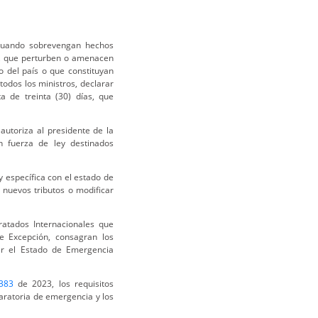
 cuando sobrevengan hechos
ca, que perturben o amenacen
o del país o que constituyan
todos los ministros, declarar
a de treinta (30) días, que
autoriza al presidente de la
n fuerza de ley destinados
 específica con el estado de
 nuevos tributos o modificar
ratados Internacionales que
e Excepción, consagran los
lar el Estado de Emergencia
383
de 2023, los requisitos
aratoria de emergencia y los