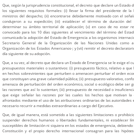
Que, según la jurisprudencia constitucional, el decreto que declare un Estado
los siguientes requisitos formales: (i) llevar la firma del presidente de la
ministros del despacho; (ii) encontrarse debidamente motivado con el seña
condujeron a su expedición; (iii) establecer el término de duración del
determinar su ámbito territorial de aplicación; (v) en caso de no estar r
convocado para los 10 días siguientes al vencimiento del término del Estad
comunicado la adopción del Estado de Emergencia a los organismos internaci
Secretario General de la Organización de las Naciones Unidas como al
Organización de los Estados Americanos-; y (vii) remitir el decreto declaratori
día siguiente de su adopción.
Que, a su vez, al decreto que declara un Estado de Emergencia se le exige el c
presupuestos materiales o sustantivos: (i) presupuesto fáctico, relativo a que
en hechos sobrevinientes que perturben o amenacen perturbar el orden econó
que constituyan una grave calamidad pública; (ii) presupuesto valorativo, confo
amenaza de perturbación del orden económico, social o ecológico debe ser g
las razones que así lo sustentan; (iii) presupuesto de necesidad o insuficienc
que exige señalar las razones por las cuales los hechos que motivan la 
afrontados mediante el uso de las atribuciones ordinarias de las autoridades es
necesario recurrir a medidas extraordinarias a cargo del Ejecutivo.
Que, de igual manera, está sometido a las siguientes limitaciones o prohibici
suspender derechos humanos o libertades fundamentales, ni establecer lí
susceptibles de limitación ni siquiera en los estados de emergencia, debiendo 
Constitución y el propio derecho internacional consagran para las hipótesi