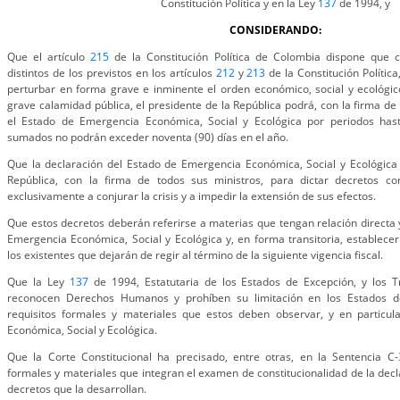
Constitución Política y en la Ley
137
de 1994, y
CONSIDERANDO:
Que el artículo
215
de la Constitución Política de Colombia dispone que
distintos de los previstos en los artículos
212
y
213
de la Constitución Políti
perturbar en forma grave e inminente el orden económico, social y ecológic
grave calamidad pública, el presidente de la República podrá, con la firma de 
el Estado de Emergencia Económica, Social y Ecológica por periodos hast
sumados no podrán exceder noventa (90) días en el año.
Que la declaración del Estado de Emergencia Económica, Social y Ecológica 
República, con la firma de todos sus ministros, para dictar decretos co
exclusivamente a conjurar la crisis y a impedir la extensión de sus efectos.
Que estos decretos deberán referirse a materias que tengan relación directa y
Emergencia Económica, Social y Ecológica y, en forma transitoria, establecer
los existentes que dejarán de regir al término de la siguiente vigencia fiscal.
Que la Ley
137
de 1994, Estatutaria de los Estados de Excepción, y los T
reconocen Derechos Humanos y prohíben su limitación en los Estados d
requisitos formales y materiales que estos deben observar, y en particu
Económica, Social y Ecológica.
Que la Corte Constitucional ha precisado, entre otras, en la Sentencia C-
formales y materiales que integran el examen de constitucionalidad de la decl
decretos que la desarrollan.