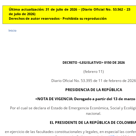
Última actualización: 31 de julio de 2026 - (Diario Oficial No. 53.562 - 23
de julio de 2026)
Derechos de autor reservados - Prohibida su reproducción
Inicio
DECRETO <LEGISLATIVO> 0150 DE 2026
(febrero 11)
Diario Oficial No. 53.395 de 11 de febrero de 2026
PRESIDENCIA DE LA REPÚBLICA
<NOTA DE VIGENCIA: Derogado a partir del 13 de marzo
Por el cual se declara el Estado de Emergencia Económica, Social y Ecológic
nacional.
EL PRESIDENTE DE LA REPÚBLICA DE COLOMBIA
en ejercicio de las facultades constitucionales y legales, en especial las confe