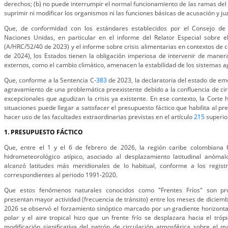
derechos; (b) no puede interrumpir el normal funcionamiento de las ramas del 
suprimir ni modificar los organismos ni las funciones básicas de acusación y j
Que, de conformidad con los estándares establecidos por el Consejo d
Naciones Unidas, en particular en el informe del Relator Especial sobre e
(A/HRC/52/40 de 2023) y el informe sobre crisis alimentarias en contextos de c
de 2024), los Estados tienen la obligación imperiosa de intervenir de mane
externos, como el cambio climático, amenacen la estabilidad de los sistemas a
Que, conforme a la Sentencia C-
383
de 2023, la declaratoria del estado de e
agravamiento de una problemática preexistente debido a la confluencia de cir
excepcionales que agudizan la crisis ya existente. En ese contexto, la Corte 
situaciones puede llegar a satisfacer el presupuesto fáctico que habilita al pr
hacer uso de las facultades extraordinarias previstas en el artículo
215
superio
1. PRESUPUESTO FÁCTICO
Que, entre el 1 y el 6 de febrero de 2026, la región caribe colombiana 
hidrometeorológico atípico, asociado al desplazamiento latitudinal anómalo
alcanzó latitudes más meridionales de lo habitual, conforme a los registro
correspondientes al periodo 1991-2020.
Que estos fenómenos naturales conocidos como "Frentes Fríos" son pr
presentan mayor actividad (frecuencia de tránsito) entre los meses de diciemb
2026 se observó el forzamiento sinóptico marcado por un gradiente horizonta
polar y el aire tropical hizo que un frente frío se desplazara hacia el tróp
modificación significativa del patrón de circulación atmosférica sobre el m