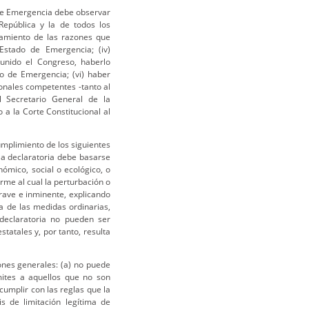
 de Emergencia debe observar
 República y la de todos los
lamiento de las razones que
 Estado de Emergencia; (iv)
eunido el Congreso, haberlo
o de Emergencia; (vi) haber
onales competentes -tanto al
 Secretario General de la
o a la Corte Constitucional al
umplimiento de los siguientes
 la declaratoria debe basarse
mico, social o ecológico, o
rme al cual la perturbación o
rave e inminente, explicando
ia de las medidas ordinarias,
declaratoria no pueden ser
tatales y, por tanto, resulta
ones generales: (a) no puede
mites a aquellos que no son
cumplir con las reglas que la
s de limitación legítima de