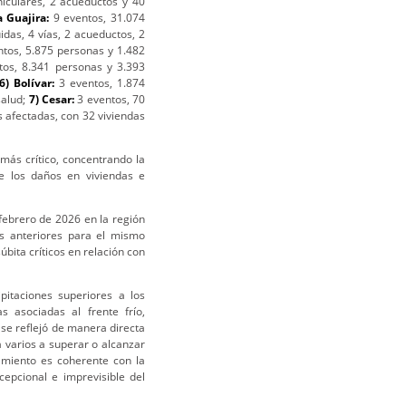
hiculares, 2 acueductos y 40
a Guajira:
9 eventos, 31.074
idas, 4 vías, 2 acueductos, 2
ntos, 5.875 personas y 1.482
tos, 8.341 personas y 3.393
6) Bolívar:
3 eventos, 1.874
salud;
7) Cesar:
3 eventos, 70
s afectadas, con 32 viviendas
más crítico, concentrando la
e los daños en viviendas e
febrero de 2026 en la región
ños anteriores para el mismo
bita críticos en relación con
pitaciones superiores a los
s asociadas al frente frío,
 se reflejó de manera directa
a varios a superar o alcanzar
amiento es coherente con la
cepcional e imprevisible del