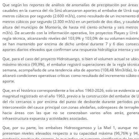
Que según los reportes de análisis de anomalías de precipitación por áreas 
caudales en la cuenca del río Sinú alcanzaron aportes al embalse de Urrá supe
metros cúbicos por segundo (2.600 m3/s), como resultado de un incremento d
metros cúbicos por segundo (2.300 m3/s) en un período de dos días, y caudal
altura del municipio de Montería, de hasta mil ciento ochenta y seis metro
m3/s). De acuerdo con la información operativa, los proyectos Playas y Urrá
regla técnica, alcanzando niveles del 103,9% y 103,0% de su volumen máximo
se han mantenido por encima de dicho umbral durante 7 y 6 días consecut
aportes diarios elevados que confirman una respuesta hidrológica intensa y so
Que, para el caso del proyecto Hidroituango, si bien el volumen actual se ubi
máximo técnico (99,9%), el embalse registró superaciones de la regla técnica
semana, acompañado de una tendencia alta de aportes (108,48 Mm3/día), lo q
alcanzó condiciones operativas críticas como resultado del incremento súbito d
aporte.
Que, en el histórico correspondiente a los años 1963-2026, solo se evidencia 
magnitud registrado en el año 1963, previo a la construcción del embalse de U
del río cercanos o por encima del punto de desborde durante períodos pr
interconexión del cauce principal con zonas aledañas, sobrepases de terraplene
hacia áreas con las que no se conectaban varios años atrás, genera
infraestructura expuesta y actividades asociadas.
Que, por su parte, los embalses Hidrosogamoso y La Miel 1, aunque no s
presentan niveles elevados respecto a su capacidad máxima (96,76% y 94,
tendencia positiva de aportes, lo que indica un aumento significativo de los ca