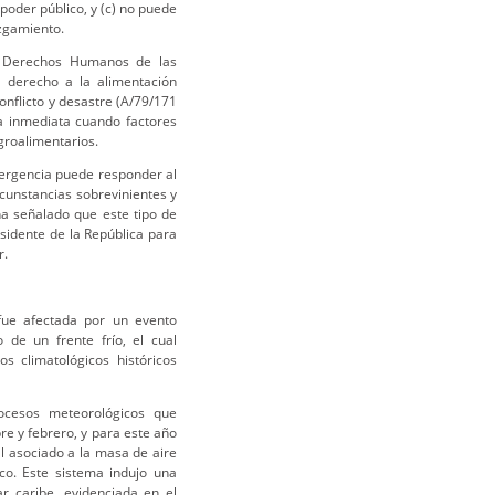
poder público, y (c) no puede
uzgamiento.
e Derechos Humanos de las
l derecho a la alimentación
onflicto y desastre (A/79/171
ra inmediata cuando factores
groalimentarios.
mergencia puede responder al
cunstancias sobrevinientes y
ha señalado que este tipo de
esidente de la República para
r.
fue afectada por un evento
 de un frente frío, el cual
s climatológicos históricos
ocesos meteorológicos que
re y febrero, y para este año
l asociado a la masa de aire
ico. Este sistema indujo una
ar caribe, evidenciada en el