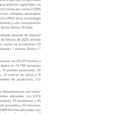
recipitación registrados en
nto treinta por ciento (130%)
 el mes completo, ubicándose
inco (P95) de la climatología
enómeno y una concentración
 de los últimos 30 años.
solidado nacional de reportes
6 de febrero de 2026, emitido
as cuales se encuentran: 53
vales, 1 erosión fluvial y 1
aciones en 69.235 familias y
n daños en 19.798 hectáreas
s, 19 puentes peatonales, 39
os, 23 centros de salud y 18
nimales de producción, 312
 los departamentos con mayor
ilias afectadas, con 3.618
iculares, 33 acueductos y 49
de compañía y 54 silvestres,
8.809 familias afectadas, con