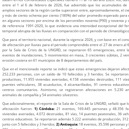
entre el 1 al 6 de febrero de 2026, fue advertido que los acumulados de p
amplios sectores de la región caribe superaron entre, aproximadamente, el cie
y más de ciento ochenta por ciento (180%) del valor promedio esperado para
en algunos sectores por encima de los percentiles noventa (P90) y noventa y c
de referencia 1991-2020, lo que evidencia una intensidad excepcional del f
temporal abrupta de las lluvias en comparación con el periodo de climatológico
Que para el territorio nacional, durante la vigencia 2026, y con base en el con
de afectación por lluvias para el periodo comprendido entre el 27 de enero al 
por la Sala de Crisis de la UNGRD, se reportaron 65 emergencias, entre l
eventos de inundaciones, 5 movimientos en masa, 3 crecientes súbitas, 2 venda
erosión costera en 61 municipios de 8 departamentos del país.
Que en el mencionado reporte se indicó que estas emergencias dejaron afect
252.233 personas, con un saldo de 10 fallecidos y 3 heridos. Se reportaro
productivas, 11.955 viviendas averiadas, 4.158 viviendas destruidas, 111 vía
puentes vehiculares, 38 acueductos, 4 alcantarillados, 91 centros educativ
centros comunitarios. Asimismo, se registraron afectaciones en 5.230 a
animales de compañía y 54 animales silvestres.
Que adicionalmente, el reporte de la Sala de Crisis de la UNGRD, señaló que
afectación fueron:
1) Córdoba:
21 eventos, 169.445 personas y 48.356 fam
viviendas averiadas, 4.072 destruidas, 81 vías, 14 puentes peatonales, 36 veh
centros educativos. Se reportaron además 5.222 animales de producción, 312 
junto con 5 fallecidos y 3 heridos;
2) Antioquia:
18 eventos, 35.596 personas y 