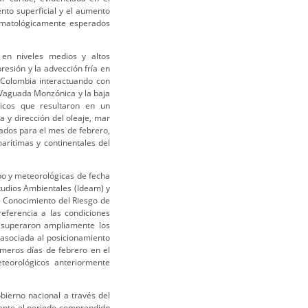
ento superficial y el aumento
climatológicamente esperados
 en niveles medios y altos
esión y la advección fría en
a Colombia interactuando con
Vaguada Monzónica y la baja
icos que resultaron en un
ra y dirección del oleaje, mar
ados para el mes de febrero,
rítimas y continentales del
po y meteorológicas de fecha
studios Ambientales (Ideam) y
l Conocimiento del Riesgo de
eferencia a las condiciones
 superaron ampliamente los
 asociada al posicionamiento
imeros días de febrero en el
teorológicos anteriormente
bierno nacional a través del
ante el periodo comprendido