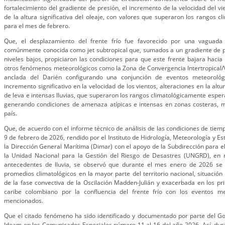
fortalecimiento del gradiente de presión, el incremento de la velocidad del vi
de la altura significativa del oleaje, con valores que superaron los rangos 
para el mes de febrero.
Que, el desplazamiento del frente frío fue favorecido por una vaguada
comúnmente conocida como jet subtropical que, sumados a un gradiente de pr
niveles bajos, propiciaron las condiciones para que este frente bajara haci
otros fenómenos meteorológicos como la Zona de Convergencia Intertropical/
anclada del Darién configurando una conjunción de eventos meteorológ
incremento significativo en la velocidad de los vientos, alteraciones en la altu
de leva e intensas lluvias, que superaron los rangos climatológicamente esper
generando condiciones de amenaza atípicas e intensas en zonas costeras, ma
país.
Que, de acuerdo con el informe técnico de análisis de las condiciones de tiem
9 de febrero de 2026, rendido por el Instituto de Hidrología, Meteorología y E
la Dirección General Marítima (Dimar) con el apoyo de la Subdirección para e
la Unidad Nacional para la Gestión del Riesgo de Desastres (UNGRD), en r
antecedentes de lluvia, se observó que durante el mes enero de 2026 se
promedios climatológicos en la mayor parte del territorio nacional, situación
de la fase convectiva de la Oscilación Madden-Julián y exacerbada en los pr
caribe colombiano por la confluencia del frente frío con los eventos me
mencionados.
Que el citado fenómeno ha sido identificado y documentado por parte del Go
Ideam en los Comunicados Especiales número 11 al 16 del año 2026. Así, dur