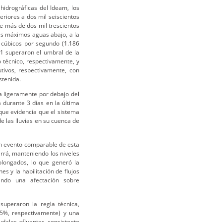
hidrográficas del Ideam, los
riores a dos mil seiscientos
e más de dos mil trescientos
es máximos aguas abajo, a la
s cúbicos por segundo (1.186
 1 superaron el umbral de la
 técnico, respectivamente, y
ivos, respectivamente, con
stenida.
ca ligeramente por debajo del
 durante 3 días en la última
ue evidencia que el sistema
e las lluvias en su cuenca de
un evento comparable de esta
rrá, manteniendo los niveles
olongados, lo que generó la
s y la habilitación de flujos
ndo una afectación sobre
uperaron la regla técnica,
5%, respectivamente) y una
udales afluentes, consistente