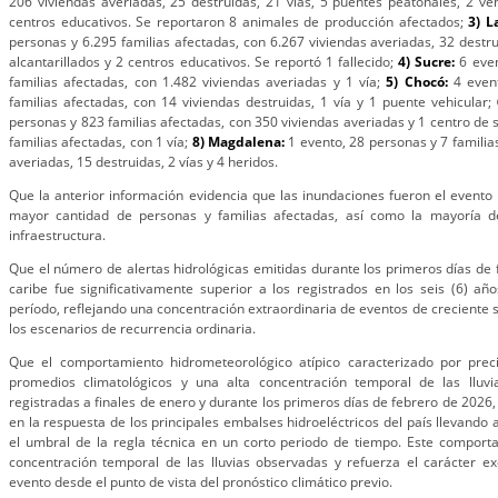
206 viviendas averiadas, 25 destruidas, 21 vías, 5 puentes peatonales, 2 ve
centros educativos. Se reportaron 8 animales de producción afectados;
3) L
personas y 6.295 familias afectadas, con 6.267 viviendas averiadas, 32 destru
alcantarillados y 2 centros educativos. Se reportó 1 fallecido;
4) Sucre:
6 eve
familias afectadas, con 1.482 viviendas averiadas y 1 vía;
5) Chocó:
4 even
familias afectadas, con 14 viviendas destruidas, 1 vía y 1 puente vehicular;
personas y 823 familias afectadas, con 350 viviendas averiadas y 1 centro de 
familias afectadas, con 1 vía;
8) Magdalena:
1 evento, 28 personas y 7 familia
averiadas, 15 destruidas, 2 vías y 4 heridos.
Que la anterior información evidencia que las inundaciones fueron el evento 
mayor cantidad de personas y familias afectadas, así como la mayoría d
infraestructura.
Que el número de alertas hidrológicas emitidas durante los primeros días de 
caribe fue significativamente superior a los registrados en los seis (6) a
período, reflejando una concentración extraordinaria de eventos de creciente sú
los escenarios de recurrencia ordinaria.
Que el comportamiento hidrometeorológico atípico caracterizado por preci
promedios climatológicos y una alta concentración temporal de las lluvia
registradas a finales de enero y durante los primeros días de febrero de 2026,
en la respuesta de los principales embalses hidroeléctricos del país llevando 
el umbral de la regla técnica en un corto periodo de tiempo. Este comport
concentración temporal de las lluvias observadas y refuerza el carácter ex
evento desde el punto de vista del pronóstico climático previo.