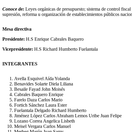
Sex
Videos
Conoce de:
Leyes orgánicas de presupuesto; sistema de control fiscal
Xnxx
supresión, reforma u organización de establecimientos públicos naciona
Mesa directiva
Presidente:
H.S Enrique Cabrales Baquero
Vicepresidente:
H.S Richard Humberto Fuelantala
INTEGRANTES
Avella Esquivel Aída Yolanda
Benavides Solarte Diela Liliana
Besaile Fayad John Moisés
Cabrales Baquero Enrique
Farelo Daza Carlos Mario
Fortich Sánchez Laura Ester
Fuelantala Delgado Richard Humberto
Jiménez López Carlos Abraham Lemos Uribe Juan Felipe
Lozano Correa Angelica Lisbeth
Meisel Vergara Carlos Manuel
Merheg Marún Juan Samy