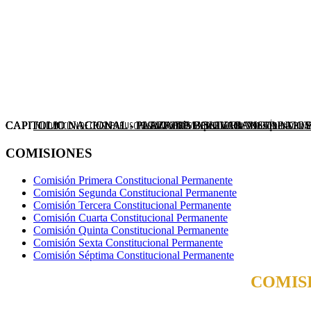
CAPITOLIO NACIONAL - PLAZA DE BOLIVAR VISTA NO
CAPITOLIO NACIONAL - Patio Tomás Cipriano de Mosquera en el 
CAPITOLIO NACIONAL - PLAZA DE BOLIVAR
CAPITOLIO NACIONAL - PATIO TOMAS CIPRIANO DE M
INICIO
MOCION DE CENSURA
BUSCAR SENADOR
NOSOTROS
ELECCIONES
BOLETÍN INFORMAT
COMISIONES
Comisión Primera Constitucional Permanente
Comisión Segunda Constitucional Permanente
Comisión Tercera Constitucional Permanente
Comisión Cuarta Constitucional Permanente
Comisión Quinta Constitucional Permanente
Comisión Sexta Constitucional Permanente
Comisión Séptima Constitucional Permanente
Xnxx
COMIS
xnxx
Hindi