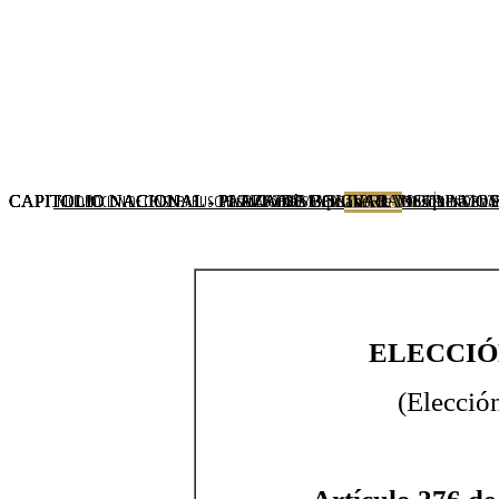
CAPITOLIO NACIONAL - PLAZA DE BOLIVAR VISTA NO
CAPITOLIO NACIONAL - Patio Tomás Cipriano de Mosquera en el 
CAPITOLIO NACIONAL - PLAZA DE BOLIVAR
CAPITOLIO NACIONAL - PATIO TOMAS CIPRIANO DE M
INICIO
MOCION DE CENSURA
BUSCAR SENADOR
NOSOTROS
ELECCIONES
BOLETÍN INFORMAT
Xnxx
xnxx
Hindi
Sex
Videos
Xnxx
ELECCI
(Elecció