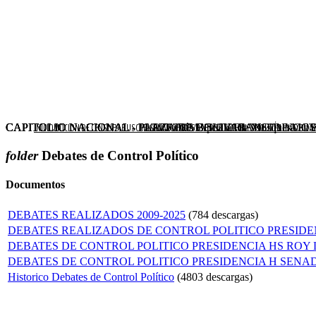
CAPITOLIO NACIONAL - PLAZA DE BOLIVAR VISTA NO
CAPITOLIO NACIONAL - Patio Tomás Cipriano de Mosquera en el 
CAPITOLIO NACIONAL - PLAZA DE BOLIVAR
CAPITOLIO NACIONAL - PATIO TOMAS CIPRIANO DE M
INICIO
MOCION DE CENSURA
BUSCAR SENADOR
NOSOTROS
ELECCIONES
BOLETÍN INFORMAT
Xnxx
folder
Debates de Control Político
xnxx
Hindi
Documentos
Sex
Videos
DEBATES REALIZADOS 2009-2025
(784 descargas)
Xnxx
DEBATES REALIZADOS DE CONTROL POLITICO PRESIDE
DEBATES DE CONTROL POLITICO PRESIDENCIA HS ROY 
DEBATES DE CONTROL POLITICO PRESIDENCIA H SENADO
Historico Debates de Control Político
(4803 descargas)