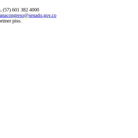
, (57) 601 382 4000
danacongreso@senado.gov.co
primer piso.