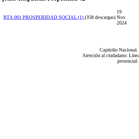
xnxx
Hindi
19
Sex
RTA 001 PROSPERIDAD SOCIAL (1)
(358 descargas)
Nov
Videos
2024
Xnxx
Capitolio Nacional
Atención al ciudadano: Línea
presencial: