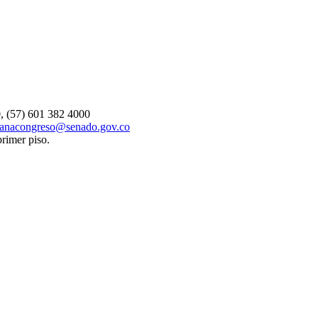
, (57) 601 382 4000
danacongreso@senado.gov.co
primer piso.