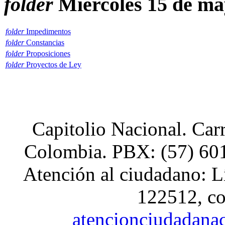
folder
Miercoles 15 de ma
xnxx
Hindi
Sex
Videos
folder
Impedimentos
Xnxx
folder
Constancias
folder
Proposiciones
folder
Proyectos de Ley
Capitolio Nacional. Car
Colombia. PBX: (57) 601
Atención al ciudadano: L
122512, co
atencionciudadana